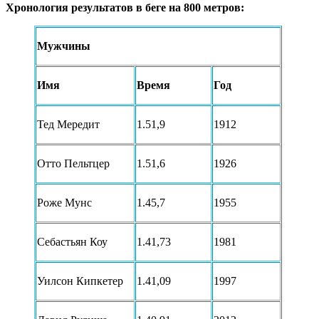
Хронология результатов в беге на 800 метров:
Мужчины
Имя
Время
Год
Тед Мередит
1.51,9
1912
Отто Пельтцер
1.51,6
1926
Роже Мунс
1.45,7
1955
Себастьян Коу
1.41,73
1981
Уилсон Кипкетер
1.41,09
1997