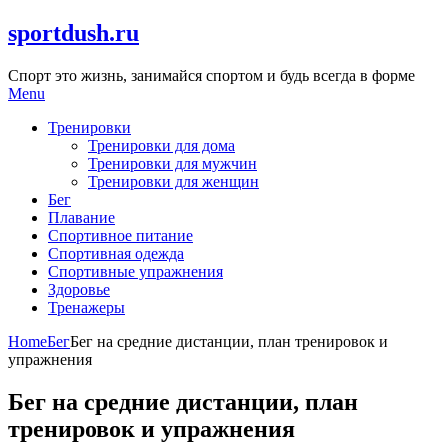
Skip
sportdush.ru
to
content
Спорт это жизнь, занимайся спортом и будь всегда в форме
Menu
Тренировки
Тренировки для дома
Тренировки для мужчин
Тренировки для женщин
Бег
Плавание
Спортивное питание
Спортивная одежда
Спортивные упражнения
Здоровье
Тренажеры
Home
Бег
Бег на средние дистанции, план тренировок и
упражнения
Бег на средние дистанции, план
тренировок и упражнения