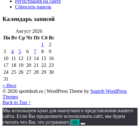
Регистрация на сайте
Сбросить пароль
Календарь записей
Август 2026
Пн
Вт
Ср
Чт
Пт
Сб
Вс
1
2
3
4
5
6
7
8
9
10
11
12
13
14
15
16
17
18
19
20
21
22
23
24
25
26
27
28
29
30
31
« Июл
© 2026 sportdush.ru
| WordPress Theme by
Superb WordPress
Themes
Back to Top ↑
Мы используем куки для наилучшего представления нашего
сайта. Если Вы продолжите использовать сайт, мы будем
считать что Вас это устраивает.
Ok