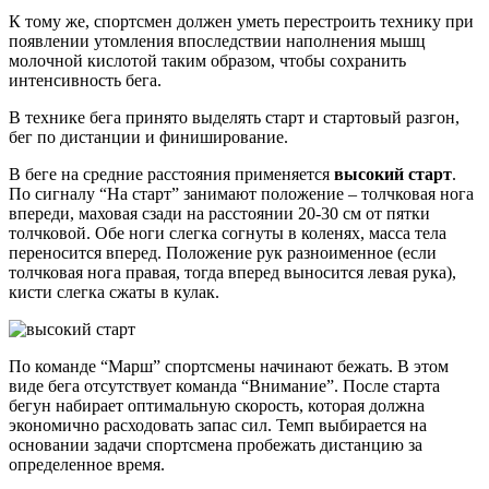
К тому же, спортсмен должен уметь перестроить технику при
появлении утомления впоследствии наполнения мышц
молочной кислотой таким образом, чтобы сохранить
интенсивность бега.
В технике бега принято выделять старт и стартовый разгон,
бег по дистанции и финиширование.
В беге на средние расстояния применяется
высокий старт
.
По сигналу “На старт” занимают положение – толчковая нога
впереди, маховая сзади на расстоянии 20-30 см от пятки
толчковой. Обе ноги слегка согнуты в коленях, масса тела
переносится вперед. Положение рук разноименное (если
толчковая нога правая, тогда вперед выносится левая рука),
кисти слегка сжаты в кулак.
По команде “Марш” спортсмены начинают бежать. В этом
виде бега отсутствует команда “Внимание”. После старта
бегун набирает оптимальную скорость, которая должна
экономично расходовать запас сил. Темп выбирается на
основании задачи спортсмена пробежать дистанцию за
определенное время.