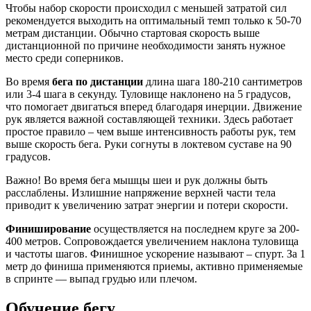
Чтобы набор скорости происходил с меньшей затратой сил
рекомендуется выходить на оптимальный темп только к 50-70
метрам дистанции. Обычно стартовая скорость выше
дистанционной по причине необходимости занять нужное
место среди соперников.
Во время
бега по дистанции
длина шага 180-210 сантиметров
или 3-4 шага в секунду. Туловище наклонено на 5 градусов,
что помогает двигаться вперед благодаря инерции. Движение
рук является важной составляющей техники. Здесь работает
простое правило – чем выше интенсивность работы рук, тем
выше скорость бега. Руки согнуты в локтевом суставе на 90
градусов.
Важно! Во время бега мышцы шеи и рук должны быть
расслаблены. Излишние напряжение верхней части тела
приводит к увеличению затрат энергии и потери скорости.
Финиширование
осуществляется на последнем круге за 200-
400 метров. Сопровождается увеличением наклона туловища
и частоты шагов. Финишное ускорение называют – спурт. За 1
метр до финиша применяются приемы, активно применяемые
в спринте — выпад грудью или плечом.
Обучение бегу