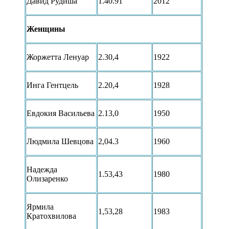
Давид Рудиша
1.40.91
2012
Женщины
Жоржетта Ленуар
2.30,4
1922
Инга Гентцель
2.20,4
1928
Евдокия Васильева
2.13,0
1950
Людмила Шевцова
2,04.3
1960
Надежда
1.53,43
1980
Олизаренко
Ярмила
1,53,28
1983
Кратохвилова