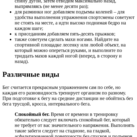
спину дугой, затем отводим максимально назад,
выпрямляясь (не менее десяти раз);
для разминки ног добавляем подъемы коленей – для
удобства выполнения упражнения спортсмены советуют
не стоять на месте, а идти высоко поднимая бедро на
каждом шаге;
к приседаниям добавляем пять-десять прыжков;
также советуем сделать махи ногами. Найдите на
спортивной площадке лесенку или любой объект, на
который можно опереться руками, и выполните по
тридцать махов каждой ногой (вперед, в сторону и
назад).
Различные виды
Бег считается прекрасным упражнением сам по себе, но
каждая его разновидность тренирует организм по разному.
При подготовке к бегу на средние дистанции не обойтись без
бега трусцой, кросса, интервального бега.
Спокойный бег.
Время от времени в тренировку
обязательно следует включать спокойный бег, который
не требует от вас значительного напряжения. Выполнять
такие забеги следует на стадионе, на гладкой,
асфальтированной поверхности без спусков и подъемов