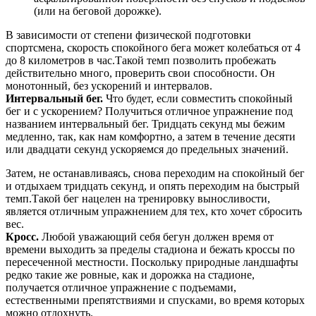
(или на беговой дорожке).
В зависимости от степени физической подготовки
спортсмена, скорость спокойного бега может колебаться от 4
до 8 километров в час.Такой темп позволить пробежать
действительно много, проверить свои способности. Он
монотонный, без ускорений и интервалов.
Интервальный бег.
Что будет, если совместить спокойный
бег и с ускорением? Получиться отличное упражнение под
названием интервальный бег. Тридцать секунд мы бежим
медленно, так, как нам комфортно, а затем в течение десяти
или двадцати секунд ускоряемся до предельных значений.
Затем, не останавливаясь, снова переходим на спокойный бег
и отдыхаем тридцать секунд, и опять переходим на быстрый
темп.Такой бег нацелен на тренировку выносливости,
является отличным упражнением для тех, кто хочет сбросить
вес.
Кросс.
Любой уважающий себя бегун должен время от
времени выходить за пределы стадиона и бежать кроссы по
пересеченной местности. Поскольку природные ландшафты
редко такие же ровные, как и дорожка на стадионе,
получается отличное упражнение с подъемами,
естественными препятствиями и спусками, во время которых
можно отдохнуть.