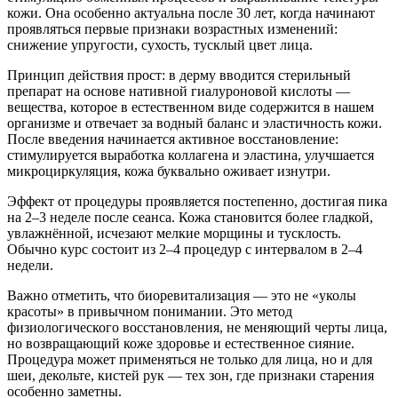
кожи. Она особенно актуальна после 30 лет, когда начинают
проявляться первые признаки возрастных изменений:
снижение упругости, сухость, тусклый цвет лица.
Принцип действия прост: в дерму вводится стерильный
препарат на основе нативной гиалуроновой кислоты —
вещества, которое в естественном виде содержится в нашем
организме и отвечает за водный баланс и эластичность кожи.
После введения начинается активное восстановление:
стимулируется выработка коллагена и эластина, улучшается
микроциркуляция, кожа буквально оживает изнутри.
Эффект от процедуры проявляется постепенно, достигая пика
на 2–3 неделе после сеанса. Кожа становится более гладкой,
увлажнённой, исчезают мелкие морщины и тусклость.
Обычно курс состоит из 2–4 процедур с интервалом в 2–4
недели.
Важно отметить, что биоревитализация — это не «уколы
красоты» в привычном понимании. Это метод
физиологического восстановления, не меняющий черты лица,
но возвращающий коже здоровье и естественное сияние.
Процедура может применяться не только для лица, но и для
шеи, декольте, кистей рук — тех зон, где признаки старения
особенно заметны.