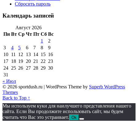
Сбросить пароль
Календарь записей
Август 2026
Пн
Вт
Ср
Чт
Пт
Сб
Вс
1
2
3
4
5
6
7
8
9
10
11
12
13
14
15
16
17
18
19
20
21
22
23
24
25
26
27
28
29
30
31
« Июл
© 2026 sportdush.ru
| WordPress Theme by
Superb WordPress
Themes
Back to Top ↑
Мы используем куки для наилучшего представления нашего
сайта. Если Вы продолжите использовать сайт, мы будем
считать что Вас это устраивает.
Ok