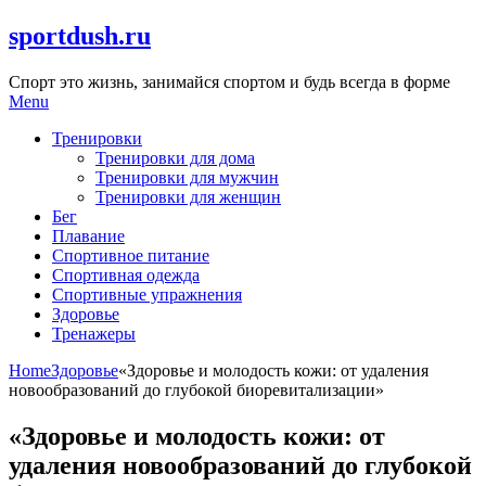
Skip
sportdush.ru
to
content
Спорт это жизнь, занимайся спортом и будь всегда в форме
Menu
Тренировки
Тренировки для дома
Тренировки для мужчин
Тренировки для женщин
Бег
Плавание
Спортивное питание
Спортивная одежда
Спортивные упражнения
Здоровье
Тренажеры
Home
Здоровье
«Здоровье и молодость кожи: от удаления
новообразований до глубокой биоревитализации»
«Здоровье и молодость кожи: от
удаления новообразований до глубокой