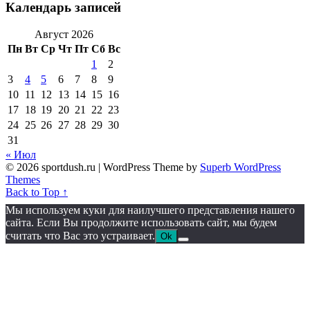
Календарь записей
Август 2026
Пн
Вт
Ср
Чт
Пт
Сб
Вс
1
2
3
4
5
6
7
8
9
10
11
12
13
14
15
16
17
18
19
20
21
22
23
24
25
26
27
28
29
30
31
« Июл
© 2026 sportdush.ru
| WordPress Theme by
Superb WordPress
Themes
Back to Top ↑
Мы используем куки для наилучшего представления нашего
сайта. Если Вы продолжите использовать сайт, мы будем
считать что Вас это устраивает.
Ok