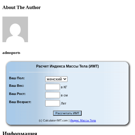
About The Author
admsports
Расчет Индекса Массы Тела (ИМТ)
Ваш Пол:
Ваш Вес:
в КГ
Ваш Рост:
в см
Ваш Возраст:
Лет
(c) Calculator-IMT.com |
Индекс Массы Тела
Информация