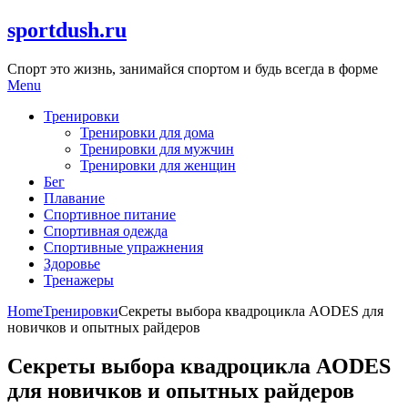
Skip
sportdush.ru
to
content
Спорт это жизнь, занимайся спортом и будь всегда в форме
Menu
Тренировки
Тренировки для дома
Тренировки для мужчин
Тренировки для женщин
Бег
Плавание
Спортивное питание
Спортивная одежда
Спортивные упражнения
Здоровье
Тренажеры
Home
Тренировки
Секреты выбора квадроцикла AODES для
новичков и опытных райдеров
Секреты выбора квадроцикла AODES
для новичков и опытных райдеров