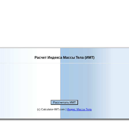
Расчет Индекса Массы Тела (ИМТ)
(c) Calculator-IMT.com |
Индекс Массы Тела