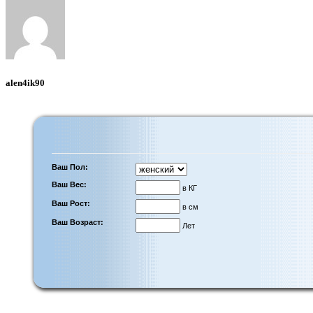
alen4ik90
Ваш Пол:
Ваш Вес:
в КГ
Ваш Рост:
в см
Ваш Возраст:
Лет