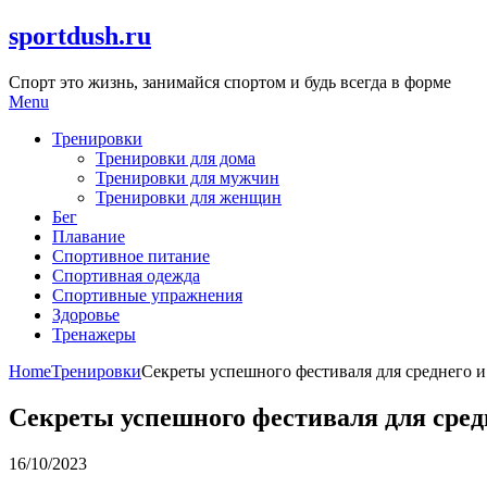
Skip
sportdush.ru
to
content
Спорт это жизнь, занимайся спортом и будь всегда в форме
Menu
Тренировки
Тренировки для дома
Тренировки для мужчин
Тренировки для женщин
Бег
Плавание
Спортивное питание
Спортивная одежда
Спортивные упражнения
Здоровье
Тренажеры
Home
Тренировки
Секреты успешного фестиваля для среднего и
Секреты успешного фестиваля для средн
16/10/2023