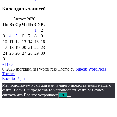
Календарь записей
Август 2026
Пн
Вт
Ср
Чт
Пт
Сб
Вс
1
2
3
4
5
6
7
8
9
10
11
12
13
14
15
16
17
18
19
20
21
22
23
24
25
26
27
28
29
30
31
« Июл
© 2026 sportdush.ru
| WordPress Theme by
Superb WordPress
Themes
Back to Top ↑
Мы используем куки для наилучшего представления нашего
сайта. Если Вы продолжите использовать сайт, мы будем
считать что Вас это устраивает.
Ok