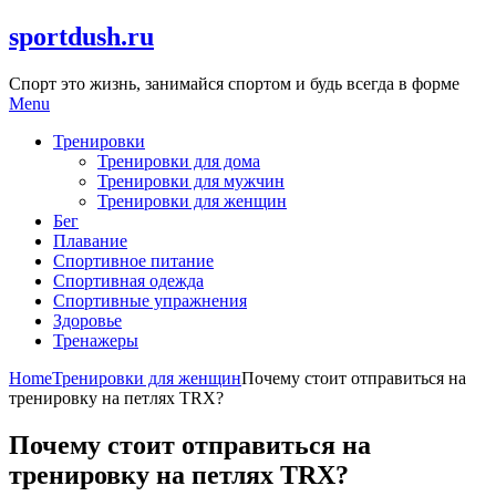
Skip
sportdush.ru
to
content
Спорт это жизнь, занимайся спортом и будь всегда в форме
Menu
Тренировки
Тренировки для дома
Тренировки для мужчин
Тренировки для женщин
Бег
Плавание
Спортивное питание
Спортивная одежда
Спортивные упражнения
Здоровье
Тренажеры
Home
Тренировки для женщин
Почему стоит отправиться на
тренировку на петлях TRX?
Почему стоит отправиться на
тренировку на петлях TRX?