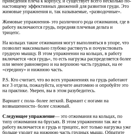
приведения плеча к корпусу, и существует всего несколько по-
настоящему эффективных движений для развития груди. Это
жимовые упражнения и, так называемые, «разводочные».
Жимовые упражнения- это различного рода отжимания, где в
работу включаются грудь, передняя плечевая дельта и
трицепс.
На кольцах такие отжимания могут выполняться в упоре, что
позволит максимально глубоко растянуть и почувствовать
грудную мышцу. В этом упражнении на кольцах, в работу
включается «вся грудь», то есть нагрузка распределяется более
или менее равномерно и на верхнюю часть грудных, на ее
«середину» и нижнюю часть.
P.S. Кто считает, что во всех упражнениях на грудь работают
все 3 отдела, пожалуйста, изучите анатомию и опробуйте это
на практике. Уверен, вы в этом разубедитесь.
Вариант с пола- более легкий. Вариант с ногами на
возвышенности- более сложный.
Следующее упражнение
— это отжимания на кольцах, по
типу отжимания на брусьях. В этом упражнении так же в
работу включается и грудь и трицепс, вот только нагрузка уже
больше уходит на нижнюю часть грудных мышц. Обратите