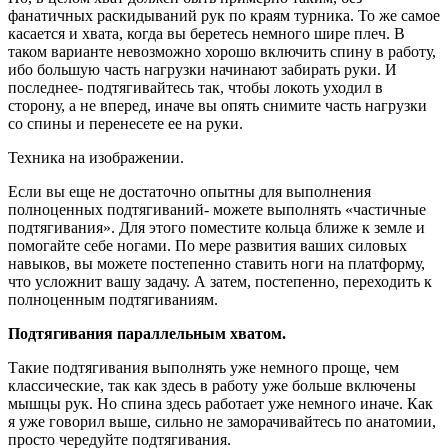
фанатичных раскидываний рук по краям турника. То же самое
касается и хвата, когда вы беретесь немного шире плеч. В
таком варианте невозможно хорошо включить спину в работу,
ибо большую часть нагрузки начинают забирать руки. И
последнее- подтягивайтесь так, чтобы локоть уходил в
сторону, а не вперед, иначе вы опять снимите часть нагрузки
со спины и перенесете ее на руки.
Техника на изображении.
Если вы еще не достаточно опытны для выполнения
полноценных подтягиваний- можете выполнять «частичные
подтягивания». Для этого поместите кольца ближе к земле и
помогайте себе ногами. По мере развития ваших силовых
навыков, вы можете постепенно ставить ноги на платформу,
что усложнит вашу задачу. А затем, постепенно, переходить к
полноценным подтягиваниям.
Подтягивания параллельным хватом.
Такие подтягивания выполнять уже немного проще, чем
классические, так как здесь в работу уже больше включены
мышцы рук. Но спина здесь работает уже немного иначе. Как
я уже говорил выше, сильно не заморачивайтесь по анатомии,
просто чередуйте подтягивания.