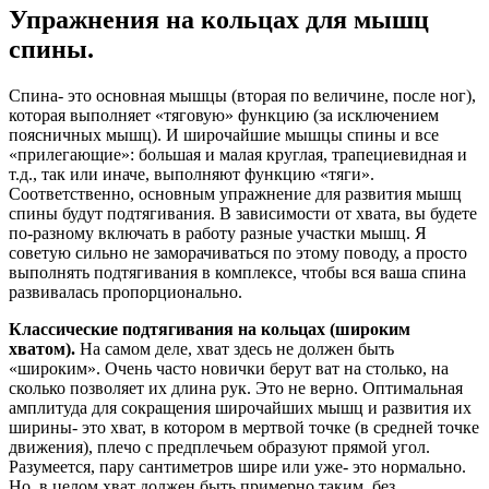
Упражнения на кольцах для мышц
спины.
Спина- это основная мышцы (вторая по величине, после ног),
которая выполняет «тяговую» функцию (за исключением
поясничных мышц). И широчайшие мышцы спины и все
«прилегающие»: большая и малая круглая, трапециевидная и
т.д., так или иначе, выполняют функцию «тяги».
Соответственно, основным упражнение для развития мышц
спины будут подтягивания. В зависимости от хвата, вы будете
по-разному включать в работу разные участки мышц. Я
советую сильно не заморачиваться по этому поводу, а просто
выполнять подтягивания в комплексе, чтобы вся ваша спина
развивалась пропорционально.
Классические подтягивания на кольцах (широким
хватом).
На самом деле, хват здесь не должен быть
«широким». Очень часто новички берут ват на столько, на
сколько позволяет их длина рук. Это не верно. Оптимальная
амплитуда для сокращения широчайших мышц и развития их
ширины- это хват, в котором в мертвой точке (в средней точке
движения), плечо с предплечьем образуют прямой угол.
Разумеется, пару сантиметров шире или уже- это нормально.
Но, в целом хват должен быть примерно таким, без