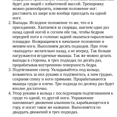
будет для людей с избыточной массой. Тренировку
можно разнообразить, изменяя положение ног:
расставить их шире или вообще приседать на одной
ноге.
Выпады. Исходное положение то же, что и в
приседаниях. Хватаемся за снаряды, шагнем один раз
назад одной ногой и согнем обе так, чтобы бедром
передней ноги и голенью задней оказаться параллельно
площадке. Возвращаемся в начальное положение и
меняем ноги. Выполняем десять подходов. При этом
«выпадать» желательно назад, а не вперед. Так больше
нагружаются ягодичные мышцы. Так же можно делать
выпады в стороны, в трех подходах по десять раз,
прорабатывая внутреннюю поверхность бедра.
Подтягивание снизу. Укладывайтесь под кольца,
возьмитесь за них руками и подтянитесь, к ним грудью,
сохраняя спину и ноги прямыми. Прорабатываются
мышцы груди и плечи. Три подхода по десятку раз будет
вполне достаточно.
Упор руками в кольца с последующим подтягиванием к
груди то одной, то другой ноги. Упражнение
напоминает движения альпиниста, карабкающегося в
гору, и носит такое же название. Выполняется по
двадцать движений в трех подходах.