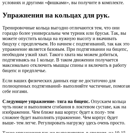
условиях и другими «фишками», вы получите в комплекте.
Упражнения на кольцах для рук.
Тренировочные кольца выгодно отличаются тем, что они
гораздо более универсальны чем турник или брусья. Так, вы
можете опустить кольца на нужную высоту и вкачивать
бицуху с предплечьем. Но начнем с подтягиваний, так как это
упражнение является базовым. При подтягивании на бицепс,
необходим узкий хват. Такого хвата мы можем добиться,
подтягиваясь на 1 кольце. В таком движении получается
максимально отключить мышцы спины и включить в работу
бицепс и предплечье.
Если ваших физических данных еще не достаточно для
полноценных подтягиваний- выполняйте частичные, помогая
себе ногами.
Следующее упражнение- тяга на бицепс.
Опускаем кольца
чуть ниже и выполняем сгибания в локтевом суставе, как на
изображении. Чем ближе ваш корпус будет к полу- тем
сложнее будет выполнять упражнение. Чем корпус будет
выше- тем легче. Регулировать нагрузку здесь очень просто.
Такие упражнения так же выполняются, в среднем, на 10-15