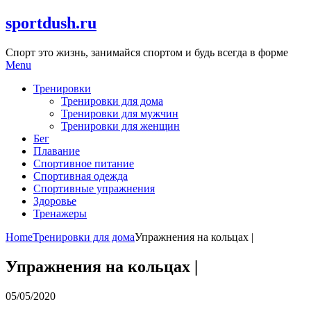
Skip
sportdush.ru
to
content
Спорт это жизнь, занимайся спортом и будь всегда в форме
Menu
Тренировки
Тренировки для дома
Тренировки для мужчин
Тренировки для женщин
Бег
Плавание
Спортивное питание
Спортивная одежда
Спортивные упражнения
Здоровье
Тренажеры
Home
Тренировки для дома
Упражнения на кольцах |
Упражнения на кольцах |
05/05/2020