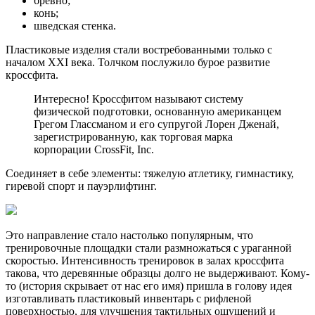
бревно;
конь;
шведская стенка.
Пластиковые изделия стали востребованными только с
началом XXI века. Толчком послужило бурое развитие
кроссфита.
Интересно! Кроссфитом называют систему
физической подготовки, основанную американцем
Грегом Глассманом и его супругой Лорен Дженай,
зарегистрированную, как торговая марка
корпорации CrossFit, Inc.
Соединяет в себе элементы: тяжелую атлетику, гимнастику,
гиревой спорт и пауэрлифтинг.
Это направление стало настолько популярным, что
тренировочные площадки стали размножаться с ураганной
скоростью. Интенсивность тренировок в залах кроссфита
такова, что деревянные образцы долго не выдерживают. Кому-
то (история скрывает от нас его имя) пришла в голову идея
изготавливать пластиковый инвентарь с рифленой
поверхностью, для улучшения тактильных ощущений и