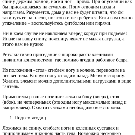
спину держим ровной, носки ног – прямо. При опускании как
бы присаживаемся на стульчик. Попу отводим назад и
напрягаем. Разумеется, дома у вас не будет штанги, что бы
закинуть ее на плечи, но этого и не требуется. Если вам нужно
утяжеление – воспользуйтесь фитболом или гирями.
Ни в коем случае не наклоняем вперед корпус при подъеме!
Иначе на вашу спину, поясницу ляжет не малая нагрузка, а
этого нам не нужно.
Результативно приседание с широко расставленными
нижними конечностями, где помимо ягодиц работают бедра.
Из положения «стоя» сгибаем ногу в колене, переносим на
нее вес тела. Вторую ногу отводим назад. Меняем сторону.
Усилить элемент можно дополнительными нагрузками в виде
гантель.
Применимы разные позиции: лежа на боку (вверх), стоя
(вбок), на четвереньках (отводим ногу максимально назад и
выпрямляем). Охватить махами необходимо все стороны.
Подъем ягодиц
Ложимся на спину, сгибаем ноги в коленных суставах и
приподнимаем нижнюю часть тела. Возможно несколько