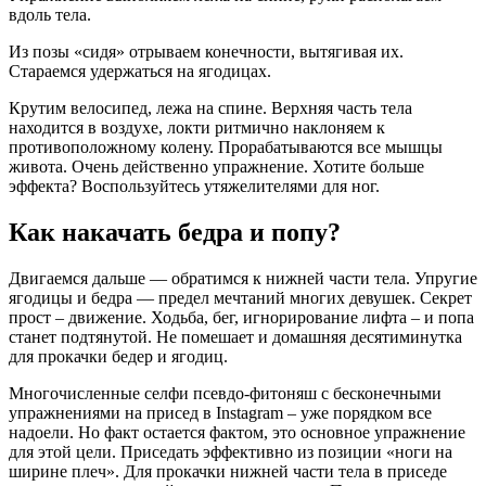
вдоль тела.
Из позы «сидя» отрываем конечности, вытягивая их.
Стараемся удержаться на ягодицах.
Крутим велосипед, лежа на спине. Верхняя часть тела
находится в воздухе, локти ритмично наклоняем к
противоположному колену. Прорабатываются все мышцы
живота. Очень действенно упражнение. Хотите больше
эффекта? Воспользуйтесь утяжелителями для ног.
Как накачать бедра и попу?
Двигаемся дальше — обратимся к нижней части тела. Упругие
ягодицы и бедра — предел мечтаний многих девушек. Секрет
прост – движение. Ходьба, бег, игнорирование лифта – и попа
станет подтянутой. Не помешает и домашняя десятиминутка
для прокачки бедер и ягодиц.
Многочисленные селфи псевдо-фитоняш с бесконечными
упражнениями на присед в Instagram – уже порядком все
надоели. Но факт остается фактом, это основное упражнение
для этой цели. Приседать эффективно из позиции «ноги на
ширине плеч». Для прокачки нижней части тела в приседе