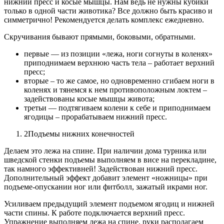
нижний пресс и косые мышцы. Нам ведь не нужны кубики
только в одной части животика? Все должно быть красиво и
симметрично! Рекомендуется делать комплекс ежедневно.
Скручивания бывают прямыми, боковыми, обратными.
первые — из позиции «лежа, ноги согнуты в коленях»
приподнимаем верхнюю часть тела – работает верхний
пресс;
вторые – то же самое, но одновременно сгибаем ноги в
коленях и тянемся к нем противоположным локтем –
задействованы косые мышцы живота;
третьи — подтягиваем колени к себе и приподнимаем
ягодицы – прорабатываем нижний пресс.
2Подъемы нижних конечностей
Делаем это лежа на спине. При наличии дома турника или
шведской стенки подъемы выполняем в висе на перекладине,
так намного эффективней! Задействован нижний пресс.
Дополнительный эффект добавит элемент «ножницы» при
подъеме-опускании ног или фитболл, зажатый икрами ног.
Усиливаем предыдущий элемент подъемом ягодиц и нижней
части спины. К работе подключается верхний пресс.
Упражнение выполняем лежа на спине, руки располагаем