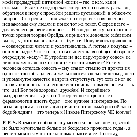
моей предыдущей интимной жизни – где, с кем, как и
сколько… Я же, не подозревая совершенно о таком раскладе,
обратился к нему с просьбой решить пустяковый, в общем-то,
вопрос. Он и решил – подъехал на встречу к совершенно
незнакомым ему людям и понес тот же текст. Скорее всего –
для лучшего решения вопроса… Исследовав эту патологию с
точки зрения теории Фрейда, я пришел к довольно забавным
выводам, которые изложил на бумаге. Получилось прикольно
– сокамерники читали и ухахатывались. А потом я подумал –
оно мне надо? Что с того, что я вынесу на всеобщее обозрение
очередную «каку»? И угроблю на нее пару-тройку совсем не
лишних журнальных страниц? Что это изменит? Если у
человека осталась совесть – ему станет стыдно от прочтения
одного этого абзаца, если же патология зашла слишком далеко
и упомянутое качество напрочь отсутствует, тут хоть с ног до
головы обпишись , ничего не исправишь – помочь нечем.. Так
что, дай Бог тебе здоровья, дружбан! И скорейшего
выздоровления… Доктор Любер лучше о тренинге и
фармакологии писать будет – оно нужнее и интереснее. По
всем вопросам ассенизации (очистки от дерьма) российского
бодибилдинга – это теперь к Николе Питерскому. ЧК forever!
P. P. S.
Времени свободного у меня сейчас навалом, и, «чтобы
не было мучительно больно за бесцельно прожитые годы», я
решил заняться «писательством» поактивнее. Поэтому,