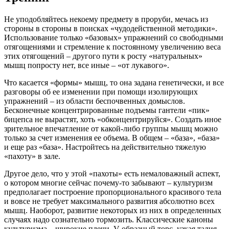
Не уподобляйтесь некоему предмету в проруби, мечась из
стороны в стороны в поисках «чудодейственной методики».
Использование только «базовых» упражнений со свободными
отягощениями и стремление к постоянному увеличению веса
этих отягощений – другого пути к росту «натуральных»
мышц попросту нет, все иные – «от лукавого».
Что касается «формы» мышц, то она задана генетически, и все
разговоры об ее изменении при помощи изолирующих
упражнений – из области беспочвенных домыслов.
Бесконечные концентрированные подъемы гантели «пик»
бицепса не вырастят, хоть «обконцентрируйся». Создать иное
зрительное впечатление от какой-либо группы мышц можно
только за счет изменения ее объема. В общем – «база», «база»
и еще раз «база». Настройтесь на действительно тяжелую
«пахоту» в зале.
Другое дело, что у этой «пахоты» есть немаловажный аспект,
о котором многие сейчас почему-то забывают – культуризм
предполагает построение пропорционального красивого тела
и вовсе не требует максимального развития абсолютно всех
мышц. Наоборот, развитие некоторых из них в определенных
случаях надо сознательно тормозить. Классические каноны
культуризма – широкие плечи, V-образный торс, узкая талия,