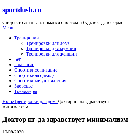
Skip
sportdush.ru
to
content
Спорт это жизнь, занимайся спортом и будь всегда в форме
Menu
Тренировки
Тренировки для дома
Тренировки для мужчин
Тренировки для женщин
Бег
Плавание
Спортивное питание
Спортивная одежда
Спортивные упражнения
Здоровье
Тренажеры
Home
Тренировки для дома
Доктор нг-да здравствует
минимализм
Доктор нг-да здравствует минимализм
19/08/2020