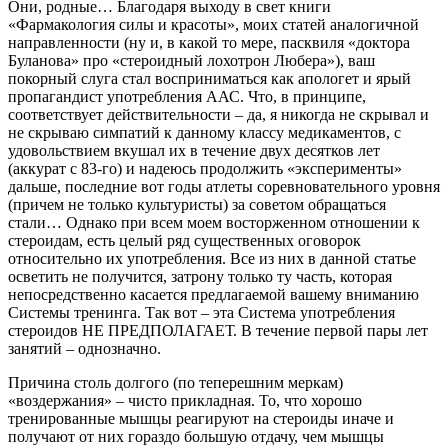
Они, родные… Благодаря выходу в свет книги
«Фармакология силы и красоты», моих статей аналогичной
направленности (ну и, в какой то мере, пасквиля «доктора
Буланова» про «стероидный лохотрон Любера»), ваш
покорный слуга стал восприниматься как апологет и ярый
пропагандист употребления ААС. Что, в принципе,
соответствует действительности – да, я никогда не скрывал и
не скрываю симпатий к данному классу медикаментов, с
удовольствием вкушал их в течение двух десятков лет
(аккурат с 83-го) и надеюсь продолжить «эксперименты»
дальше, последние вот годы атлеты соревновательного уровня
(причем не только культуристы) за советом обращаться
стали… Однако при всем моем восторженном отношении к
стероидам, есть целый ряд существенных оговорок
относительно их употребления. Все из них в данной статье
осветить не получится, затрону только ту часть, которая
непосредственно касается предлагаемой вашему вниманию
Системы тренинга. Так вот – эта Система употребления
стероидов НЕ ПРЕДПОЛАГАЕТ. В течение первой пары лет
занятий – однозначно.
Причина столь долгого (по теперешним меркам)
«воздержания» – чисто прикладная. То, что хорошо
тренированные мышцы реагируют на стероиды иначе и
получают от них гораздо большую отдачу, чем мышцы