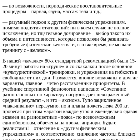
— по возможности, периодические восстановительные
процедуры – парная, сауна, массаж тела и т.д.;
— разумный подход к другим физическим упражнениям,
помимо поднятия отягощений: ни в коем случае не полное
исключение, но тщательное дозирование – выбор такого их
объема и интенсивности, которые позволяли бы развивать
требуемые физические качества и, в то же время, не мешали
тренингу с «железом».
В нашей «качалке» 80-х стандартной рекомендацией были 15-
20 минут работы на «груше» и со скакалкой после основной
«культуристической» тренировки, и упражнения на гибкость в
свободные от них дни. Разумеется, вполне возможны и другие
варианты, главное – четко расставленные приоритеты. В
учебнике спортивной физиологии написано: «Сочетание
разноплановых по характеру нагрузок дает невыраженный
средний результат», и это – аксиома. Тупо зацикленное
«накачивание» неразумно, но и планы пожать лежа 200 кг,
пробегая при этом марафон каждое утро и еженедельно сдавая
экзамен на разноцветные «пояса» по всевозможным
единоборствам, обречены на провал априори. Будьте
реалистами! – отнесение к «другим физическим
упражнениям» и, соответственно, снижение частоты близких
контактов с противоположным полом – это, простите за