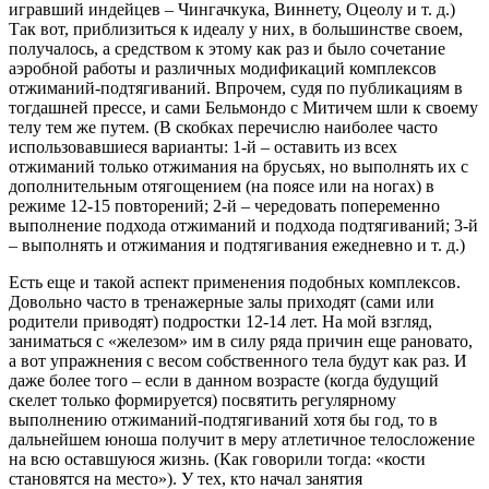
игравший индейцев – Чингачкука, Виннету, Оцеолу и т. д.)
Так вот, приблизиться к идеалу у них, в большинстве своем,
получалось, а средством к этому как раз и было сочетание
аэробной работы и различных модификаций комплексов
отжиманий-подтягиваний. Впрочем, судя по публикациям в
тогдашней прессе, и сами Бельмондо с Митичем шли к своему
телу тем же путем. (В скобках перечислю наиболее часто
использовавшиеся варианты: 1-й – оставить из всех
отжиманий только отжимания на брусьях, но выполнять их с
дополнительным отягощением (на поясе или на ногах) в
режиме 12-15 повторений; 2-й – чередовать попеременно
выполнение подхода отжиманий и подхода подтягиваний; 3-й
– выполнять и отжимания и подтягивания ежедневно и т. д.)
Есть еще и такой аспект применения подобных комплексов.
Довольно часто в тренажерные залы приходят (сами или
родители приводят) подростки 12-14 лет. На мой взгляд,
заниматься с «железом» им в силу ряда причин еще рановато,
а вот упражнения с весом собственного тела будут как раз. И
даже более того – если в данном возрасте (когда будущий
скелет только формируется) посвятить регулярному
выполнению отжиманий-подтягиваний хотя бы год, то в
дальнейшем юноша получит в меру атлетичное телосложение
на всю оставшуюся жизнь. (Как говорили тогда: «кости
становятся на место»). У тех, кто начал занятия