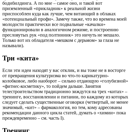
бодибилдинга. А по мне – самое оно, и такой вот
приземленный «прикладник» к реальной жизни
приспособлен куда как лучше, чем витающий в облаках
«потенциальный профи». Замечу также, что во времена моей
молодости практически все подвальные «качалки»
функционировали в аналогичном режиме, и построению
пресловутых рук «под полтинник» это ничуть не мешало.
Только вот их обладателя «мешком с дерьмом» за глаза не
называли).
Три «кита»
Если эти идеи находят у вас отклик, и вы тоже не в восторге
от превращения культуризма во что-то карикатурно-
колобковое, либо наоборот – сильно отдающую «голубизной»
«фитнес-косметику», то пойдем дальше. Занятия
телестроительством традиционно зиждутся на трех «китах» –
тренинге, восстановлении и питании, по каждому из которых
следует сделать существенные оговорки (четвертый, не менее
значимый, «кит» – фармакология, но тем, кому адресованы
рекомендации данного цикла статей, думать о «химии» пока
преждевременно – см. часть I).
Тренинг