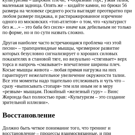
маленькая задница. Опять же – кидайте камни, но брюки 56
размера на человеке среднего роста выглядят преотвратно при
любом размере пиджака, и растиражированное изречение
одного из московских «топ-атлетов» о том, что «культурист
без ж…» – это баба без сисек» иначе как дебильным не только
по форме, но и по сути назвать сложно.
Другая наиболее часто встречающаяся проблема «из этой
песни» – трапециевидные мышцы, чрезмерное развитие
которых безусловно сигнализирует о хороших силовых
показателях в становой тяге, но визуально «стягивает» верх
торса и напрочь «смазывает» впечатление ширины плеч.
Косые мышцы живота – любая прямая нагрузка на них
гарантирует нежелательное увеличение окружности талии.
Все эти моменты надо тщательно отслеживать и чуть что –
сразу «выписывать стопаря» тем или иным не в меру
«резвым» мышцам. Покойный «железный гуру» – Винс
Жиронда был полностью прав: «Культуризм – это создание
зрительной иллюзии».
Восстановление
Должно быть четкое понимание того, что тренинг и
восстановление – процессы взаимосвязанные, и при