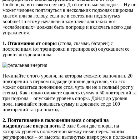
Люберцах, во всяком случае). Да и не только молодое… Ну не
может человек подтянуться в нескольких подходах широким
хватом или за голову, если не в состоянии подтянуться
вообще! Поэтому начальный комплекс для таких вот
«ослабленных» должен быть попроще и включать всего два
упражнения.
1. Отжимания от опоры
(стола, скамьи, батареи) с
постепенным (от тренировки к тренировке) опусканием ее
уровня до уровня пола.
Начинайте с того уровня, на котором сможете выполнить 20
повторений в первом подходе (вполне допускаю, что это
может оказаться положение стоя, чуть ли не в полный рост у
стены). Как только сможете одолеть сумму в 50 повторений за
три подхода – опускайте уровень опоры. Дойдя до уровня
пола, начинайте повышать сумму и доведите ее до 100
повторений за три подхода.
2. Подтягивание в положении виса с опорой на
выдвинутые вперед ноги.
В зале были две опоры, на
которых уровень положенной между ними перекладины
регулировался – от высоты вытянутых вверх рук в положении