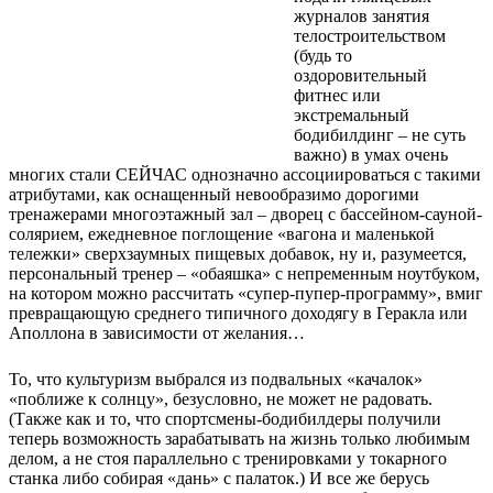
журналов занятия
телостроительством
(будь то
оздоровительный
фитнес или
экстремальный
бодибилдинг – не суть
важно) в умах очень
многих стали СЕЙЧАС однозначно ассоциироваться с такими
атрибутами, как оснащенный невообразимо дорогими
тренажерами многоэтажный зал – дворец с бассейном-сауной-
солярием, ежедневное поглощение «вагона и маленькой
тележки» сверхзаумных пищевых добавок, ну и, разумеется,
персональный тренер – «обаяшка» с непременным ноутбуком,
на котором можно рассчитать «супер-пупер-программу», вмиг
превращающую среднего типичного доходягу в Геракла или
Аполлона в зависимости от желания…
То, что культуризм выбрался из подвальных «качалок»
«поближе к солнцу», безусловно, не может не радовать.
(Также как и то, что спортсмены-бодибилдеры получили
теперь возможность зарабатывать на жизнь только любимым
делом, а не стоя параллельно с тренировками у токарного
станка либо собирая «дань» с палаток.) И все же берусь