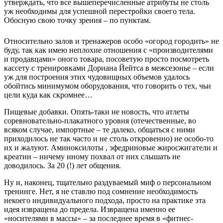
утверждать, что все вышеперечисленные атрибуты не столь
уж необходимы для успешной перестройки своего тела.
Обосную свою точку зрения – по пунктам.
Относительно залов и тренажеров особо «огород городить» не
буду, так как имею неплохие отношения с «производителями
и продавцами» оного товара, посоветую просто посмотреть
кассету с тренировками Дориана Йейтса в межсезонье – если
уж для построения этих чудовищных объемов удалось
обойтись минимумом оборудования, что говорить о тех, чьи
цели куда как скромнее…
Пищевые добавки. Опять-таки не новость, что атлеты
соревновательно-плакатного уровня (отечественные, во
всяком случае, импортные – те далеко, общаться с ними
приходилось не так часто и не столь откровенно) не особо-то
их и жалуют. Аминоксилоты , эфедриновые жиросжигатели и
креатин – ничему иному похвал от них слышать не
доводилось. За 20 (!) лет общения.
Ну и, наконец, тщательно раздуваемый миф о персональном
тренинге. Нет, я не ставлю под сомнение необходимость
некоего индивидуального подхода, просто на практике эта
идея извращена до предела. Извращена именно ее
«носителями в массы» – за последнее время в «фитнес-