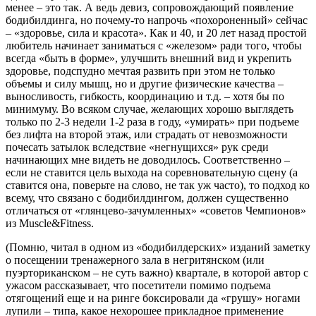
менее – это так. А ведь девиз, сопровождающий появление
бодибилдинга, но почему-то напрочь «похороненный» сейчас
– «здоровье, сила и красота». Как и 40, и 20 лет назад простой
любитель начинает заниматься с «железом» ради того, чтобы
всегда «быть в форме», улучшить внешний вид и укрепить
здоровье, подспудно мечтая развить при этом не только
объемы и силу мышц, но и другие физические качества –
выносливость, гибкость, координацию и т.д. – хотя бы по
минимуму. Во всяком случае, желающих хорошо выглядеть
только по 2-3 недели 1-2 раза в году, «умирать» при подъеме
без лифта на второй этаж, или страдать от невозможности
почесать затылок вследствие «негнущихся» рук среди
начинающих мне видеть не доводилось. Соответственно –
если не ставится цель выхода на соревновательную сцену (а
ставится она, поверьте на слово, не так уж часто), то подход ко
всему, что связано с бодибилдингом, должен существенно
отличаться от «глянцево-зачумленных» «советов Чемпионов»
из Muscle&Fitness.
(Помню, читал в одном из «бодибилдерских» изданий заметку
о посещении тренажерного зала в негритянском (или
пуэрториканском – не суть важно) квартале, в которой автор с
ужасом рассказывает, что посетители помимо подъема
отягощений еще и на ринге боксировали да «грушу» ногами
лупили – типа, какое нехорошее прикладное применение