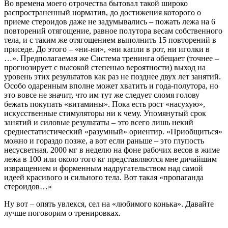
Во времена моего отрочества бытовал такой широко
распространенный норматив, до достижения которого о
приеме стероидов даже не задумывались – пожать лежа на 6
повторений отягощение, равное полутора весам собственного
тела, и с таким же отягощением выполнить 15 повторений в
приседе. До этого – «ни-ни», «ни капли в рот, ни иголки в
…». Предполагаемая же Система тренинга обещает (точнее –
прогнозирует с высокой степенью вероятности) выход на
уровень этих результатов как раз не позднее двух лет занятий.
Особо одаренным вполне может хватить и года-полутора, но
это вовсе не значит, что им тут же следует сломя голову
бежать покупать «витамины». Пока есть рост «насухую»,
искусственные стимуляторы ни к чему. Упомянутый срок
занятий и силовые результаты – это всего лишь некий
среднестатистический «разумный» ориентир. «Приобщиться»
можно и гораздо позже, а вот если раньше – это глупость
несусветная. 2000 мг в неделю на фоне рабочих весов в жиме
лежа в 100 или около того кг представляются мне дичайшим
извращением и форменным надругательством над самой
идеей красивого и сильного тела. Вот такая «пропаганда
стероидов…»
Ну вот – опять увлекся, сел на «любимого конька». Давайте
лучше поговорим о тренировках.