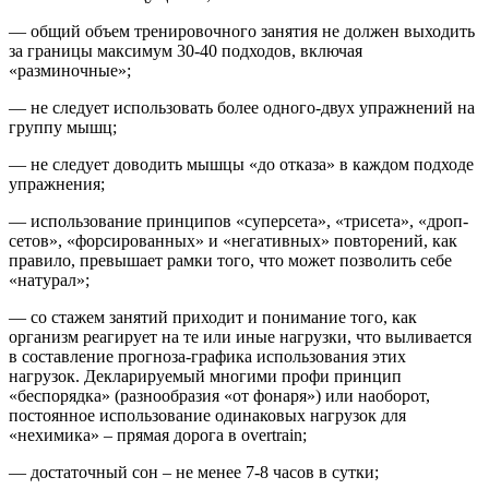
— общий объем тренировочного занятия не должен выходить
за границы максимум 30-40 подходов, включая
«разминочные»;
— не следует использовать более одного-двух упражнений на
группу мышц;
— не следует доводить мышцы «до отказа» в каждом подходе
упражнения;
— использование принципов «суперсета», «трисета», «дроп-
сетов», «форсированных» и «негативных» повторений, как
правило, превышает рамки того, что может позволить себе
«натурал»;
— со стажем занятий приходит и понимание того, как
организм реагирует на те или иные нагрузки, что выливается
в составление прогноза-графика использования этих
нагрузок. Декларируемый многими профи принцип
«беспорядка» (разнообразия «от фонаря») или наоборот,
постоянное использование одинаковых нагрузок для
«нехимика» – прямая дорога в overtrain;
— достаточный сон – не менее 7-8 часов в сутки;