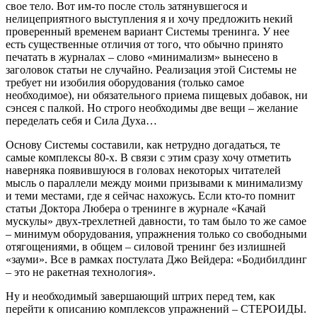
свое тело. Вот им-то после столь затянувшегося и
нелицеприятного выступления я и хочу предложить некий
проверенный временем вариант Системы тренинга. У нее
есть существенные отличия от того, что обычно принято
печатать в журналах – слово «минимализм» вынесено в
заголовок статьи не случайно. Реализация этой Системы не
требует ни изобилия оборудования (только самое
необходимое), ни обязательного приема пищевых добавок, ни
сэнсея с палкой. Но строго необходимы две вещи – желание
переделать себя и Сила Духа…
Основу Системы составили, как нетрудно догадаться, те
самые комплексы 80-х. В связи с этим сразу хочу отметить
наверняка появившуюся в головах некоторых читателей
мысль о параллели между моими призывами к минимализму
и теми местами, где я сейчас нахожусь. Если кто-то помнит
статьи Доктора Любера о тренинге в журнале «Качай
мускулы» двух-трехлетней давности, то там было то же самое
– минимум оборудования, упражнения только со свободными
отягощениями, в общем – силовой тренинг без излишней
«зауми». Все в рамках постулата Джо Вейдера: «Бодибилдинг
– это не ракетная технология».
Ну и необходимый завершающий штрих перед тем, как
перейти к описанию комплексов упражнений – СТЕРОИДЫ.