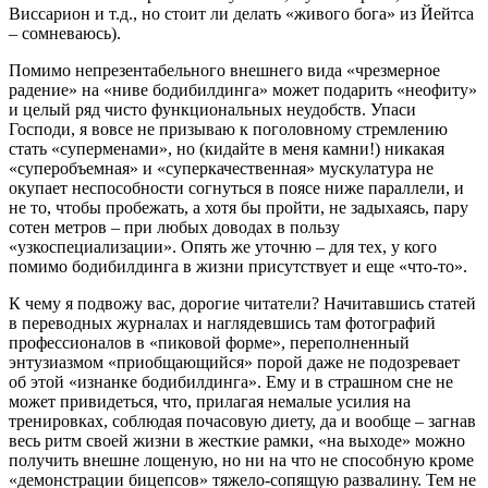
Виссарион и т.д., но стоит ли делать «живого бога» из Йейтса
– сомневаюсь).
Помимо непрезентабельного внешнего вида «чрезмерное
радение» на «ниве бодибилдинга» может подарить «неофиту»
и целый ряд чисто функциональных неудобств. Упаси
Господи, я вовсе не призываю к поголовному стремлению
стать «суперменами», но (кидайте в меня камни!) никакая
«суперобъемная» и «суперкачественная» мускулатура не
окупает неспособности согнуться в поясе ниже параллели, и
не то, чтобы пробежать, а хотя бы пройти, не задыхаясь, пару
сотен метров – при любых доводах в пользу
«узкоспециализации». Опять же уточню – для тех, у кого
помимо бодибилдинга в жизни присутствует и еще «что-то».
К чему я подвожу вас, дорогие читатели? Начитавшись статей
в переводных журналах и наглядевшись там фотографий
профессионалов в «пиковой форме», переполненный
энтузиазмом «приобщающийся» порой даже не подозревает
об этой «изнанке бодибилдинга». Ему и в страшном сне не
может привидеться, что, прилагая немалые усилия на
тренировках, соблюдая почасовую диету, да и вообще – загнав
весь ритм своей жизни в жесткие рамки, «на выходе» можно
получить внешне лощеную, но ни на что не способную кроме
«демонстрации бицепсов» тяжело-сопящую развалину. Тем не