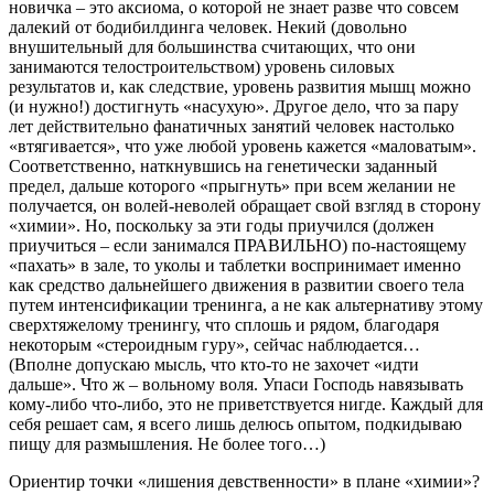
новичка – это аксиома, о которой не знает разве что совсем
далекий от бодибилдинга человек. Некий (довольно
внушительный для большинства считающих, что они
занимаются телостроительством) уровень силовых
результатов и, как следствие, уровень развития мышц можно
(и нужно!) достигнуть «насухую». Другое дело, что за пару
лет действительно фанатичных занятий человек настолько
«втягивается», что уже любой уровень кажется «маловатым».
Соответственно, наткнувшись на генетически заданный
предел, дальше которого «прыгнуть» при всем желании не
получается, он волей-неволей обращает свой взгляд в сторону
«химии». Но, поскольку за эти годы приучился (должен
приучиться – если занимался ПРАВИЛЬНО) по-настоящему
«пахать» в зале, то уколы и таблетки воспринимает именно
как средство дальнейшего движения в развитии своего тела
путем интенсификации тренинга, а не как альтернативу этому
сверхтяжелому тренингу, что сплошь и рядом, благодаря
некоторым «стероидным гуру», сейчас наблюдается…
(Вполне допускаю мысль, что кто-то не захочет «идти
дальше». Что ж – вольному воля. Упаси Господь навязывать
кому-либо что-либо, это не приветствуется нигде. Каждый для
себя решает сам, я всего лишь делюсь опытом, подкидываю
пищу для размышления. Не более того…)
Ориентир точки «лишения девственности» в плане «химии»?