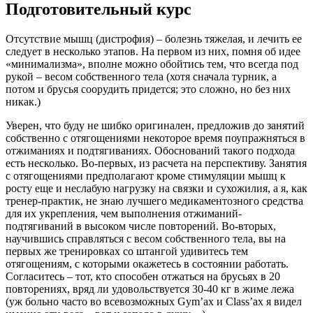
Подготовительный курс
Отсутствие мышц (дистрофия) – болезнь тяжелая, и лечить ее
следует в несколько этапов. На первом из них, помня об идее
«минимализма», вполне можно обойтись тем, что всегда под
рукой – весом собственного тела (хотя сначала турник, а
потом и брусья соорудить придется; это сложно, но без них
никак.)
Уверен, что буду не шибко оригинален, предложив до занятий
собственно с отягощениями некоторое время поупражняться в
отжиманиях и подтягиваниях. Обоснований такого подхода
есть несколько. Во-первых, из расчета на перспективу. Занятия
с отягощениями предполагают кроме стимуляции мышц к
росту еще и неслабую нагрузку на связки и сухожилия, а я, как
тренер-практик, не знаю лучшего медикаментозного средства
для их укрепления, чем выполнения отжиманий-
подтягиваний в высоком числе повторений. Во-вторых,
научившись справляться с весом собственного тела, вы на
первых же тренировках со штангой удивитесь тем
отягощениям, с которыми окажетесь в состоянии работать.
Согласитесь – тот, кто способен отжаться на брусьях в 20
повторениях, вряд ли удовольствуется 30-40 кг в жиме лежа
(уж больно часто во всевозможных Gym’ах и Class’ах я видел