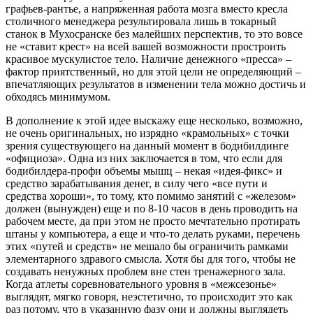
графьев-рантье, а напряженная работа мозга вместо кресла
столичного менеджера результировала лишь в токарный
станок в Мухосранске без малейших перспектив, то это вовсе
не «ставит крест» на всей вашей возможности простроить
красивое мускулистое тело. Наличие денежного «пресса» –
фактор приятственный, но для этой цели не определяющий –
впечатляющих результатов в изменении тела можно достичь и
обходясь минимумом.
В дополнение к этой идее выскажу еще несколько, возможно,
не очень оригинальных, но изрядно «крамольных» с точки
зрения существующего на данный момент в бодибилдинге
«официоза». Одна из них заключается в том, что если для
бодибилдера-профи объемы мышц – некая «идея-фикс» и
средство зарабатывания денег, в силу чего «все пути и
средства хороши», то тому, кто помимо занятий с «железом»
должен (вынужден) еще и по 8-10 часов в день проводить на
рабочем месте, да при этом не просто мечтательно протирать
штаны у компьютера, а еще и что-то делать руками, перечень
этих «путей и средств» не мешало бы ограничить рамками
элементарного здравого смысла. Хотя бы для того, чтобы не
создавать ненужных проблем вне стен тренажерного зала.
Когда атлеты соревновательного уровня в «межсезонье»
выглядят, мягко говоря, неэстетично, то происходит это как
раз потому, что в указанную фазу они и должны выглядеть