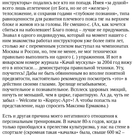
инструкторы» подались все кто ни попадя. Имея «за душой»
всего лишь атлетичное (от Бога, но не от «железа»)
телосложение, и сохраняя годами «глубокие познания», типа
равноценности для развития плечевого пояса тяг на верхнем
блоке и жимов из-за головы. Не смешно-с. (Ах, как хочется
сбиться на наболевшее! Благо повод – лучше не придумаешь.
Знавал я одного индивидуума, который на момент нашего с
ним знакомства работал инструктором уже более пяти лет,
столько же с переменным успехом выступал на чемпионатах
Москвы и России, но, тем не менее, не мог технически
правильно выполнить ни одного (. ) упражнения. И вот в
январском номере журнала «Качай мускулы» за 2004 год вижу
его в ипостаси… демонстратора правильной техники. Угу,
поучитесь! Дабы не быть обвиненным во вполне понятной
предвзятости, настоятельно рекомендую посмотреть «это» в
действии своими глазами. Зрелище незабываемое,
поучительное и познавательное. Всплеск здоровых эмоций,
ничуть не меньший, чем в цирке, гарантирую. Ах да, чуть не
забыл – Welcome to «Корпус-Арт»! А чтобы попасть на
представление, надо спросить Максима Ермакова.)
Есть и другая причина моего негативного отношения к
персональным тренировкам. В начале 80-х годов, когда я
только приобщался к прелестям культуризма, у нас на стене в
спортзале (скромная такая «качалка» была, свыше 600 м2 –