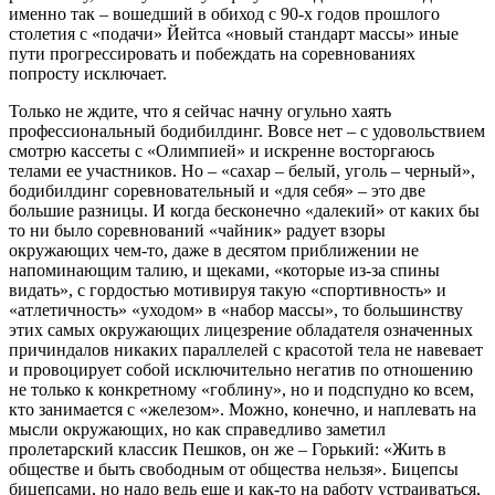
именно так – вошедший в обиход с 90-х годов прошлого
столетия с «подачи» Йейтса «новый стандарт массы» иные
пути прогрессировать и побеждать на соревнованиях
попросту исключает.
Только не ждите, что я сейчас начну огульно хаять
профессиональный бодибилдинг. Вовсе нет – с удовольствием
смотрю кассеты с «Олимпией» и искренне восторгаюсь
телами ее участников. Но – «сахар – белый, уголь – черный»,
бодибилдинг соревновательный и «для себя» – это две
большие разницы. И когда бесконечно «далекий» от каких бы
то ни было соревнований «чайник» радует взоры
окружающих чем-то, даже в десятом приближении не
напоминающим талию, и щеками, «которые из-за спины
видать», с гордостью мотивируя такую «спортивность» и
«атлетичность» «уходом» в «набор массы», то большинству
этих самых окружающих лицезрение обладателя означенных
причиндалов никаких параллелей с красотой тела не навевает
и провоцирует собой исключительно негатив по отношению
не только к конкретному «гоблину», но и подспудно ко всем,
кто занимается с «железом». Можно, конечно, и наплевать на
мысли окружающих, но как справедливо заметил
пролетарский классик Пешков, он же – Горький: «Жить в
обществе и быть свободным от общества нельзя». Бицепсы
бицепсами, но надо ведь еще и как-то на работу устраиваться,