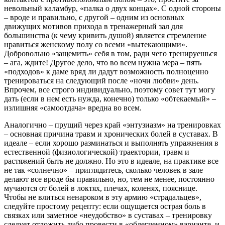
невольный каламбур, «палка о двух концах». С одной стороны
– вроде и правильно, с другой – одним из основных
движущих мотивов прихода в тренажерный зал для
большинства (к чему кривить душой) является стремление
нравиться женскому полу со всеми «вытекающими».
Добровольно «защемить» себя в том, ради чего тренируешься
– ага, ждите! Другое дело, что во всем нужна мера – пять
«подходов» к даме вряд ли дадут возможность полноценно
тренироваться на следующий после «ночи любви» день.
Впрочем, все строго индивидуально, поэтому совет тут могу
дать (если в нем есть нужда, конечно) только «обтекаемый» –
излишняя «самоотдача» вредна во всем.
Аналогично – прущий через край «энтузиазм» на тренировках
– основная причина травм и хронических болей в суставах. В
идеале – если хорошо разминаться и выполнять упражнения в
естественной (физиологической) траектории, травм и
растяжений быть не должно. Но это в идеале, на практике все
не так «солнечно» – приглядитесь, сколько человек в зале
делают все вроде бы правильно, но, тем не менее, постоянно
мучаются от болей в локтях, плечах, коленях, пояснице.
Чтобы не влиться ненароком в эту армию «страдальцев»,
следуйте простому рецепту: если ощущается острая боль в
связках или заметное «неудобство» в суставах – тренировку
следует отложить либо провести в «облегченном» варианте, и