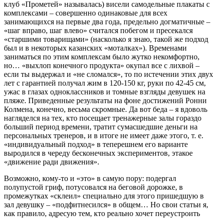
клуб «Прометей» называлась) висели самодельные плакаты с
комплексами – совершенно одинаковые для всех
занимающихся на первые два года, предельно догматичные –
«шаг вправо, шаг влево» считался побегом и пресекался
«старшими товарищами» (насколько я знаю, такой же подход
был и в некоторых казанских «моталках»). Временами
заниматься по этим комплексам было жутко некомфортно,
но… «выхлоп конечного продукта» окупал все с лихвой –
если ты выдержал и «не сломался», то по истечении этих двух
лет с гарантией получал жим в 120-150 кг, руки по 42-45 см,
ужас в глазах одноклассников и томные взгляды девушек на
пляже. Приведенные результаты на фоне достижений Ронни
Колмена, конечно, весьма скромные. Да вот беда – я вдоволь
нагляделся на тех, кто посещает тренажерные залы гораздо
больший период времени, тратит сумасшедшие деньги на
персональных тренеров, и в итоге не имеет даже этого, т. е.
«индивидуальный подход» в теперешнем его варианте
выродился в череду бесконечных экспериментов, этакое
«движение ради движения».
Возможно, кому-то и «это» в самую пору: подергал
полупустой гриф, потусовался на беговой дорожке, в
промежутках «склеил» специально для этого пришедшую в
зал девушку – «подфитнесился» в общем… Но свои статьи я,
как правило, адресую тем, кто реально хочет переустроить