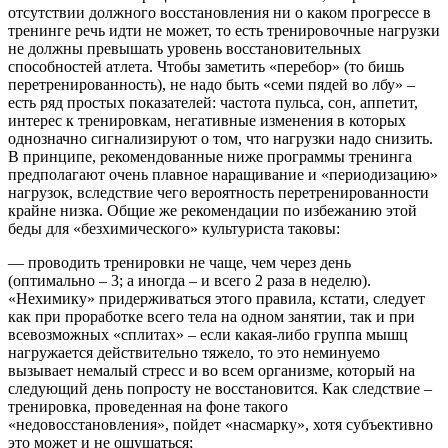
отсутствии должного восстановления ни о каком прогрессе в
тренинге речь идти не может, то есть тренировочные нагрузки
не должны превышать уровень восстановительных
способностей атлета. Чтобы заметить «перебор» (то бишь
перетренированность), не надо быть «семи пядей во лбу» –
есть ряд простых показателей: частота пульса, сон, аппетит,
интерес к тренировкам, негативные изменения в которых
однозначно сигнализируют о том, что нагрузки надо снизить.
В принципе, рекомендованные ниже программы тренинга
предполагают очень плавное наращивание и «периодизацию»
нагрузок, вследствие чего вероятность перетренированности
крайне низка. Общие же рекомендации по избежанию этой
беды для «безхимического» культуриста таковы:
— проводить тренировки не чаще, чем через день
(оптимально – 3; а иногда – и всего 2 раза в неделю).
«Нехимику» придерживаться этого правила, кстати, следует
как при проработке всего тела на одном занятии, так и при
всевозможных «сплитах» – если какая-либо группа мышц
нагружается действительно тяжело, то это неминуемо
вызывает немалый стресс и во всем организме, который на
следующий день попросту не восстановится. Как следствие –
тренировка, проведенная на фоне такого
«недовосстановления», пойдет «насмарку», хотя субъективно
это может и не ощущаться;