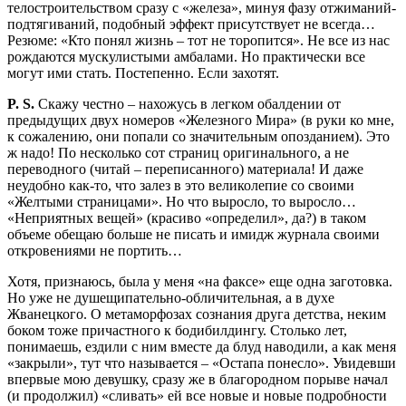
телостроительством сразу с «железа», минуя фазу отжиманий-
подтягиваний, подобный эффект присутствует не всегда…
Резюме: «Кто понял жизнь – тот не торопится». Не все из нас
рождаются мускулистыми амбалами. Но практически все
могут ими стать. Постепенно. Если захотят.
P. S.
Скажу честно – нахожусь в легком обалдении от
предыдущих двух номеров «Железного Мира» (в руки ко мне,
к сожалению, они попали со значительным опозданием). Это
ж надо! По несколько сот страниц оригинального, а не
переводного (читай – переписанного) материала! И даже
неудобно как-то, что залез в это великолепие со своими
«Желтыми страницами». Но что выросло, то выросло…
«Неприятных вещей» (красиво «определил», да?) в таком
объеме обещаю больше не писать и имидж журнала своими
откровениями не портить…
Хотя, признаюсь, была у меня «на факсе» еще одна заготовка.
Но уже не душещипательно-обличительная, а в духе
Жванецкого. О метаморфозах сознания друга детства, неким
боком тоже причастного к бодибилдингу. Столько лет,
понимаешь, ездили с ним вместе да блуд наводили, а как меня
«закрыли», тут что называется – «Остапа понесло». Увидевши
впервые мою девушку, сразу же в благородном порыве начал
(и продолжил) «сливать» ей все новые и новые подробности