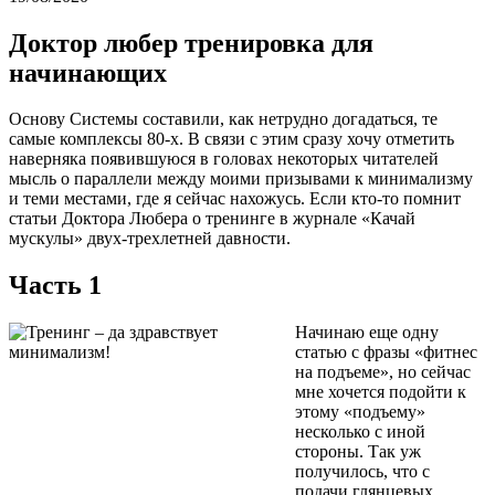
Доктор любер тренировка для
начинающих
Основу Системы составили, как нетрудно догадаться, те
самые комплексы 80-х. В связи с этим сразу хочу отметить
наверняка появившуюся в головах некоторых читателей
мысль о параллели между моими призывами к минимализму
и теми местами, где я сейчас нахожусь. Если кто-то помнит
статьи Доктора Любера о тренинге в журнале «Качай
мускулы» двух-трехлетней давности.
Часть 1
Начинаю еще одну
статью с фразы «фитнес
на подъеме», но сейчас
мне хочется подойти к
этому «подъему»
несколько с иной
стороны. Так уж
получилось, что с
подачи глянцевых