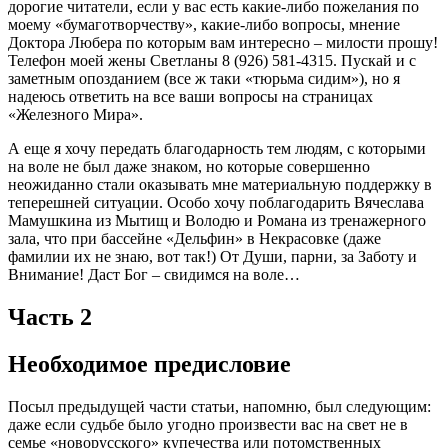
дорогие читатели, если у вас есть какие-либо пожелания по
моему «бумаготворчеству», какие-либо вопросы, мнение
Доктора Любера по которым вам интересно – милости прошу!
Телефон моей жены Светланы 8 (926) 581-4315. Пускай и с
заметным опозданием (все ж таки «тюрьма сидим»), но я
надеюсь ответить на все ваши вопросы на страницах
«Железного Мира».
А еще я хочу передать благодарность тем людям, с которыми
на воле не был даже знаком, но которые совершенно
неожиданно стали оказывать мне материальную поддержку в
теперешней ситуации. Особо хочу поблагодарить Вячеслава
Мамушкина из Мытищ и Володю и Романа из тренажерного
зала, что при бассейне «Дельфин» в Некрасовке (даже
фамилии их не знаю, вот так!) От Души, парни, за Заботу и
Внимание! Даст Бог – свидимся на воле…
Часть 2
Необходимое предисловие
Посыл предыдущей части статьи, напомню, был следующим:
даже если судьбе было угодно произвести вас на свет не в
семье «новорусского» купечества или потомственных