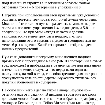
подтягиваниях строится аналогичным образом, только
отправная точка – 6 повторений в упражнении 8.
Нагрузка при использовании этой программы уже довольно
ощутима, поэтому тренироваться по ней лучше через день.
Можно пойти и таким путем – разделить комплекс на две
части и выполнять упражнения 1-4 в один день, а 5-8 – на
следующий. Но при этом каждая из частей должна
выполняться не менее трех раз в неделю, т. е. при
использовании этого варианта придется тренироваться не
менее 6 раз в неделю. Какой из вариантов избрать – дело
личных предпочтений.
Ну а если дополнить программу выполнением подноса
прямых ног к перекладине в висе (50-100 повторений в сумме
всех подходов) и пробежками в рваном ритме или плаванием
в течение не менее получаса – то перед вами один из
наилучших, на мой взгляд, способов тренинга для построения
мускулистого тела по стандартам «мужского фитнеса» без
покупки абонемента в «суперзал».
На основании чего я делаю такой вывод? Безусловно –
отталкиваясь от практики. В школьные годы мне довелось
довольно много общаться с теми, кто избрал за идеал фигуры
молодого Бельмондо или Гойко Митича (был такой актер,