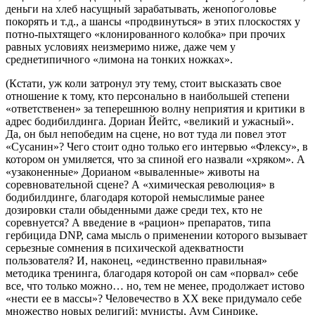
деньги на хлеб насущный зарабатывать, женопоголовье
покорять и т.д., а шансы «продвинуться» в этих плоскостях у
потно-пыхтящего «клонированного колобка» при прочих
равных условиях неизмеримо ниже, даже чем у
среднетипичного «лимона на тонких ножках».
(Кстати, уж коли затронул эту тему, стоит высказать свое
отношение к тому, кто персонально в наибольшей степени
«ответственен» за теперешнюю волну неприятия и критики в
адрес бодибилдинга. Дориан Йейтс, «великий и ужасный».
Да, он был непобедим на сцене, но вот туда ли повел этот
«Сусанин»? Чего стоит одно только его интервью «Флексу», в
котором он умиляется, что за спиной его назвали «хряком». А
«узаконенные» Дорианом «вываленные» животы на
соревновательной сцене? А «химическая революция» в
бодибилдинге, благодаря которой немыслимые ранее
дозировки стали обыденными даже среди тех, кто не
соревнуется? А введение в «рацион» препаратов, типа
гербицида DNP, сама мысль о применении которого вызывает
серьезные сомнения в психической адекватности
пользователя? И, наконец, «единственно правильная»
методика тренинга, благодаря которой он сам «порвал» себе
все, что только можно… но, тем не менее, продолжает истово
«нести ее в массы»? Человечество в ХХ веке придумало себе
множество новых религий: мунисты, Аум Синрике,