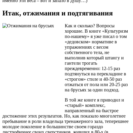
именно эти веса – вот и запало в душу…)
Итак, отжимания и подтягивания
Как и сколько? Вопросы
хорошие. В книге «Культуризм
по-нашему» я уже писал о том
«дедовском» нормативе в
упражнениях с весом
собственного тела, не
выполнив который штангу и
гантели трогать
преждевременно: 12-15 раз
подтянуться на перекладине в
«строгом» стиле и 40-50 раз
отжаться от пола или 20-25 раз
на брусьях за один подход.
В той же книге я приводил и
«старый» комплекс,
направленный на быстрое
достижение этих результатов. Но, как показало многолетнее
пребывание в роли владельца тренажерного зала, теперешнее
молодое поколение в большинстве своем гораздо
дистрофичнее своих сверстников, живших в 80-х (в