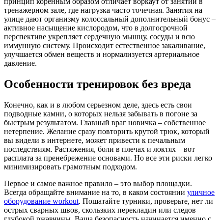
принцип коренным образом отличает воркаут от занятий в
тренажерном зале, где нагрузка часто точечная. Занятия на
улице дают организму колоссальный дополнительный бонус –
активное насыщение кислородом, что в долгосрочной
перспективе укрепляет сердечную мышцу, сосуды и всю
иммунную систему. Происходит естественное закаливание,
улучшается обмен веществ и нормализуется артериальное
давление.
Особенности тренировок без вреда
Конечно, как и в любом серьезном деле, здесь есть свои
подводные камни, о которых нельзя забывать в погоне за
быстрым результатом. Главный враг новичка – собственное
нетерпение. Желание сразу повторить крутой трюк, который
вы видели в интернете, может привести к печальным
последствиям. Растяжения, боли в плечах и локтях – вот
расплата за пренебрежение основами. Но все эти риски легко
минимизировать грамотным подходом.
Первое и самое важное правило – это выбор площадки.
Всегда обращайте внимание на то, в каком состоянии
уличное
оборудование workout
. Пошатайте турники, проверьте, нет ли
острых сварных швов, скользких перекладин или следов
глубокой ржавчины. Ваша безопасность начинается именно с