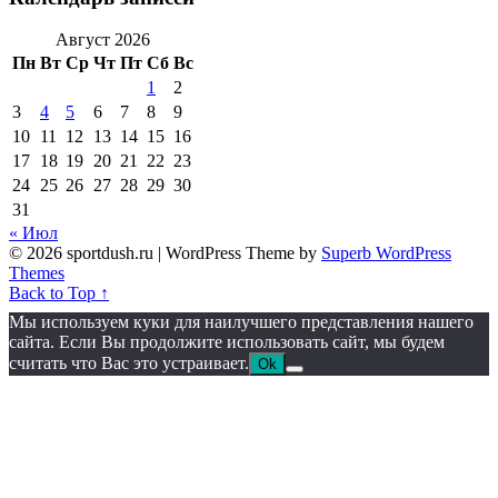
Август 2026
Пн
Вт
Ср
Чт
Пт
Сб
Вс
1
2
3
4
5
6
7
8
9
10
11
12
13
14
15
16
17
18
19
20
21
22
23
24
25
26
27
28
29
30
31
« Июл
© 2026 sportdush.ru
| WordPress Theme by
Superb WordPress
Themes
Back to Top ↑
Мы используем куки для наилучшего представления нашего
сайта. Если Вы продолжите использовать сайт, мы будем
считать что Вас это устраивает.
Ok