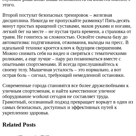
этого.
Второй постулат безопасных тренировок – железная
дисциплина. Никогда не пропускайте разминку! Пять-десять
минут простых вращений суставами, махов руками и ногами,
легкий бег на месте – не пустая трата времени, а страховка от
травм. Не гонитесь за сложностью. Освойте сначала базу до
автоматизма: подтягивания, отжимания, выходы на пресс. В
идеальной технике кроется ключ к будущим свершениям.
Можно снимать себя на видео и сверяться с тематическими
роликами, а еще лучше – пару раз позаниматься вместе с
опытными спортсменами. И всегда прислушивайтесь к
своему телу. Мышечная усталость – это нормально, а вот
острая боль – сигнал, требующий немедленной остановки.
Современные города становятся все более дружелюбными к
уличным спортсменам, и найти качественное уличное
оборудование workout сегодня не составляет труда.
Грамотный, осознанный подход превращает воркаут в один из
самых безопасных, доступных и эффективных путей к
укреплению здоровья.
Related Posts