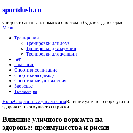
Skip
sportdush.ru
to
content
Спорт это жизнь, занимайся спортом и будь всегда в форме
Menu
Тренировки
Тренировки для дома
Тренировки для мужчин
Тренировки для женщин
Бег
Плавание
Спортивное питание
Спортивная одежда
Спортивные упражнения
Здоровье
Тренажеры
Home
Спортивные упражнения
Влияние уличного воркаута на
здоровье: преимущества и риски
Влияние уличного воркаута на
здоровье: преимущества и риски