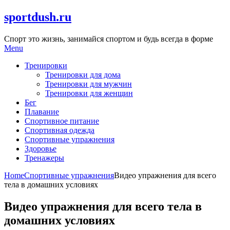
Skip
sportdush.ru
to
content
Спорт это жизнь, занимайся спортом и будь всегда в форме
Menu
Тренировки
Тренировки для дома
Тренировки для мужчин
Тренировки для женщин
Бег
Плавание
Спортивное питание
Спортивная одежда
Спортивные упражнения
Здоровье
Тренажеры
Home
Спортивные упражнения
Видео упражнения для всего
тела в домашних условиях
Видео упражнения для всего тела в
домашних условиях