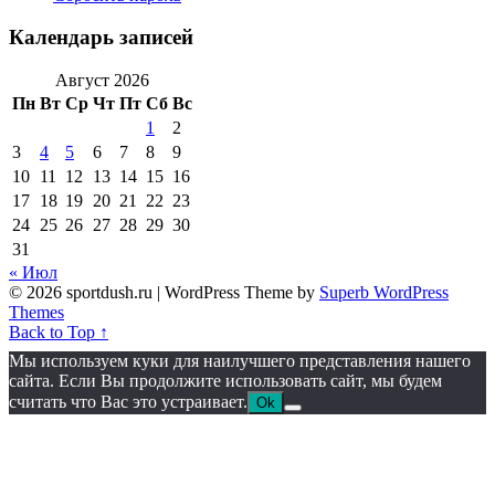
Календарь записей
Август 2026
Пн
Вт
Ср
Чт
Пт
Сб
Вс
1
2
3
4
5
6
7
8
9
10
11
12
13
14
15
16
17
18
19
20
21
22
23
24
25
26
27
28
29
30
31
« Июл
© 2026 sportdush.ru
| WordPress Theme by
Superb WordPress
Themes
Back to Top ↑
Мы используем куки для наилучшего представления нашего
сайта. Если Вы продолжите использовать сайт, мы будем
считать что Вас это устраивает.
Ok