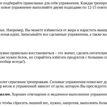
 и подбирайте правильные для себя упражнения. Каждая тренир
 новое упражнение выполняйте двумя подходами по 12-15 повтор
ах. Например, Вы можете избавиться от жира и нарастить мышцы 
– плохая идея). Записывайте все сделанные упражнения, а также
ужно правильно восстановиться – это значит, сделать питательн
же нужен белок, но старайтесь избегать продуктов с большим 
ообще всегда!).
к более серьезным тренировкам. Силовые упражнения помогают д
 весов и упражнений зависит от цели, которую Вы преследуете
желее.
Хорошее отягощение и медленное выполнение упражнени
о чтобы сбросить лишний вес, нужно, напротив, выполнять боль