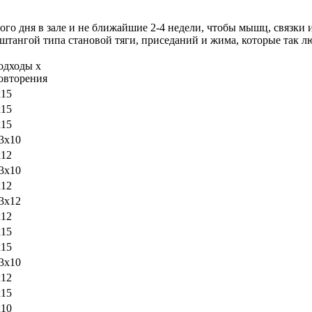
го дня в зале и не ближайшие 2-4 недели, чтобы мышц, связки 
тангой типа становой тяги, приседаний и жима, которые так л
одходы х
овторения
х15
х15
х15
3х10
х12
3х10
х12
3х12
х12
х15
х15
3х10
х12
х15
х10