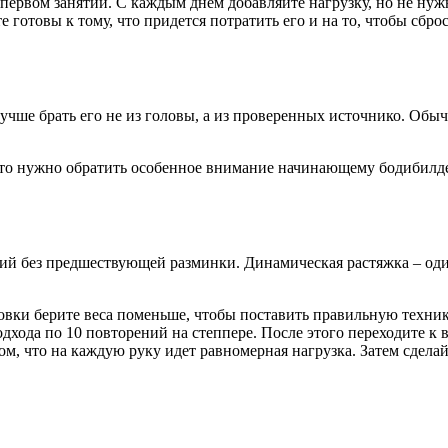
первом занятии. С каждым днем добавляйте нагрузку, но не нуж
ьте готовы к тому, что придется потратить его и на то, чтобы с
лучше брать его не из головы, а из проверенных источнико. Об
а что нужно обратить особенное внимание начинающему бодибилд
й без предшествующей разминки. Динамическая растяжка – оди
ровки берите веса поменьше, чтобы поставить правильную техн
дхода по 10 повторений на степпере. После этого переходите к в
м, что на каждую руку идет равномерная нагрузка. Затем сделай