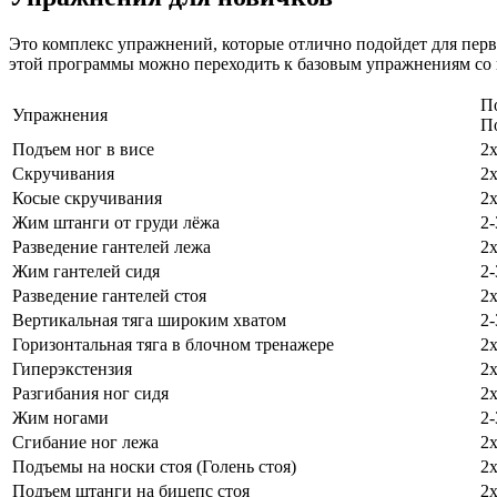
Это комплекс упражнений, которые отлично подойдет для перво
этой программы можно переходить к базовым упражнениям со ш
П
Упражнения
П
Подъем ног в висе
2
Скручивания
2
Косые скручивания
2
Жим штанги от груди лёжа
2-
Разведение гантелей лежа
2
Жим гантелей сидя
2-
Разведение гантелей стоя
2
Вертикальная тяга широким хватом
2-
Горизонтальная тяга в блочном тренажере
2
Гиперэкстензия
2
Разгибания ног сидя
2
Жим ногами
2-
Сгибание ног лежа
2
Подъемы на носки стоя (Голень стоя)
2
Подъем штанги на бицепс стоя
2