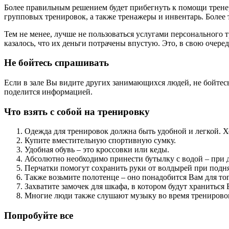
Более правильным решением будет прибегнуть к помощи тренера
групповых тренировок, а также тренажеры и инвентарь. Более 
Тем не менее, лучше не пользоваться услугами персонального 
казалось, что их деньги потрачены впустую. Это, в свою очере
Не бойтесь спрашивать
Если в зале Вы видите других занимающихся людей, не бойтес
поделится информацией.
Что взять с собой на тренировку
Одежда для тренировок должна быть удобной и легкой. 
Купите вместительную спортивную сумку.
Удобная обувь – это кроссовки или кеды.
Абсолютно необходимо принести бутылку с водой – при д
Перчатки помогут сохранить руки от волдырей при подня
Также возьмите полотенце – оно понадобится Вам для тог
Захватите замочек для шкафа, в котором будут храниться
Многие люди также слушают музыку во время тренировок 
Попробуйте все