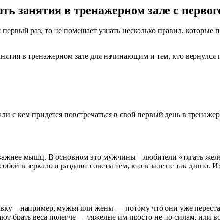
ать занятия в тренажерном зале с первог
ервый раз, то не помешает узнать несколько правил, которые по
занятия в тренажерном зале для начинающим и тем, кто вернулся 
и с кем придется повстречаться в свой первый день в тренажер
о важнее мышц. В основном это мужчины – любители «тягать желе
бой в зеркало и раздают советы тем, кто в зале не так давно. И
ровку – например, мужья или жены — потому что они уже перест
т брать веса полегче — тяжелые им просто не по силам, или во