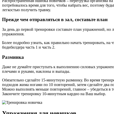
Распространенная ошибка новичков – перегрузка организма на 
потребовалось время для того, чтобы набрать вес, поэтому буд
легкостью получить травму.
Прежде чем отправляться в зал, составьте план
За день до первой тренировки составьте план упражнений, но 
упражнения.
Более подробно узнать, как правильно начать тренировать, н
бодибилдера часть 1 и часть 2.
Разминка
Даже не думайте приступать к выполнению силовых упражнени
плечами и руками, наклоны и выпады.
Обязательно сделайте 15-минутную разминку. Во время трени
подходов жима ногами по 10 повторений, затем сделайте два по
Можно выполнять меньше повторений, главное – убедиться в то
Закончите тренировку 10-минутным кардио на Ваш выбор.
Упражнения для новичков