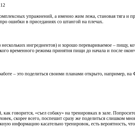
х12
комплексных упражнений, а именно жим лежа, становая тяга и п
 про ошибки в приседаниях со штангой на плечах.
из нескольких ингредиентов) и хорошо перевариваемое – пищу, ко
кого временного режима принятия пищи до начала и после окон
боте – это поделиться своими планами открыто, например, на Фе
 как говорится, «съел собаку» на тренировках в зале. Попросите 
овек, скорее всего, поспешит сразу же поделиться слишком мног
ную информацию касательно тренировок, есть вероятность, что в