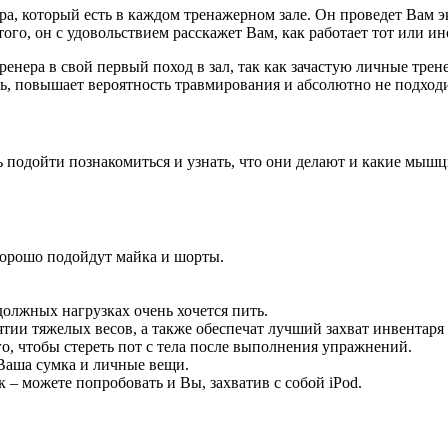
, который есть в каждом тренажерном зале. Он проведет Вам эк
того, он с удовольствием расскажет Вам, как работает тот или 
тренера в свой первый поход в зал, так как зачастую личные тр
дь, повышает вероятность травмирования и абсолютно не подходи
ь подойти познакомиться и узнать, что они делают и какие мыш
Хорошо подойдут майка и шорты.
олжных нагрузках очень хочется пить.
тии тяжелых весов, а также обеспечат лучший захват инвентаря 
о, чтобы стереть пот с тела после выполнения упражнений.
 Ваша сумка и личные вещи.
– можете попробовать и Вы, захватив с собой iPod.