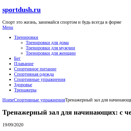
Skip
sportdush.ru
to
content
Спорт это жизнь, занимайся спортом и будь всегда в форме
Menu
Тренировки
Тренировки для дома
Тренировки для мужчин
Тренировки для женщин
Бег
Плавание
Спортивное питание
Спортивная одежда
Спортивные упражнения
Здоровье
Тренажеры
Home
Спортивные упражнения
Тренажерный зал для начинающих
Тренажерный зал для начинающих: с че
19/09/2020