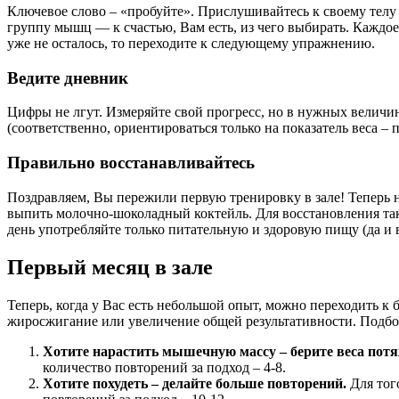
Ключевое слово – «пробуйте». Прислушивайтесь к своему телу
группу мышц — к счастью, Вам есть, из чего выбирать. Каждое
уже не осталось, то переходите к следующему упражнению.
Ведите дневник
Цифры не лгут. Измеряйте свой прогресс, но в нужных величин
(соответственно, ориентироваться только на показатель веса 
Правильно восстанавливайтесь
Поздравляем, Вы пережили первую тренировку в зале! Теперь н
выпить молочно-шоколадный коктейль. Для восстановления так
день употребляйте только питательную и здоровую пищу (да и в
Первый месяц в зале
Теперь, когда у Вас есть небольшой опыт, можно переходить 
жиросжигание или увеличение общей результативности. Подбор
Хотите нарастить мышечную массу – берите веса потя
количество повторений за подход – 4-8.
Хотите похудеть – делайте больше повторений.
Для тог