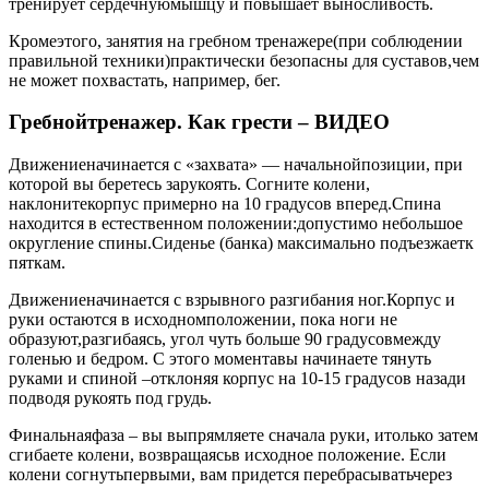
тренирует сердечнуюмышцу и повышает выносливость.
Кромеэтого, занятия на гребном тренажере(при соблюдении
правильной техники)практически безопасны для суставов,чем
не может похвастать, например, бег.
Гребнойтренажер. Как грести – ВИДЕО
Движениеначинается с «захвата» — начальнойпозиции, при
которой вы беретесь зарукоять. Согните колени,
наклонитекорпус примерно на 10 градусов вперед.Спина
находится в естественном положении:допустимо небольшое
округление спины.Сиденье (банка) максимально подъезжаетк
пяткам.
Движениеначинается с взрывного разгибания ног.Корпус и
руки остаются в исходномположении, пока ноги не
образуют,разгибаясь, угол чуть больше 90 градусовмежду
голенью и бедром. С этого моментавы начинаете тянуть
руками и спиной –отклоняя корпус на 10-15 градусов назади
подводя рукоять под грудь.
Финальнаяфаза – вы выпрямляете сначала руки, итолько затем
сгибаете колени, возвращаясьв исходное положение. Если
колени согнутьпервыми, вам придется перебрасыватьчерез