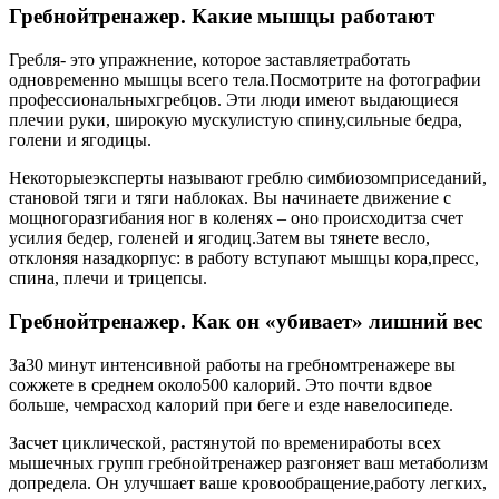
Гребнойтренажер. Какие мышцы работают
Гребля- это упражнение, которое заставляетработать
одновременно мышцы всего тела.Посмотрите на фотографии
профессиональныхгребцов. Эти люди имеют выдающиеся
плечии руки, широкую мускулистую спину,сильные бедра,
голени и ягодицы.
Некоторыеэксперты называют греблю симбиозомприседаний,
становой тяги и тяги наблоках. Вы начинаете движение с
мощногоразгибания ног в коленях – оно происходитза счет
усилия бедер, голеней и ягодиц.Затем вы тянете весло,
отклоняя назадкорпус: в работу вступают мышцы кора,пресс,
спина, плечи и трицепсы.
Гребнойтренажер. Как он «убивает» лишний вес
За30 минут интенсивной работы на гребномтренажере вы
сожжете в среднем около500 калорий. Это почти вдвое
больше, чемрасход калорий при беге и езде навелосипеде.
Засчет циклической, растянутой по времениработы всех
мышечных групп гребнойтренажер разгоняет ваш метаболизм
допредела. Он улучшает ваше кровообращение,работу легких,