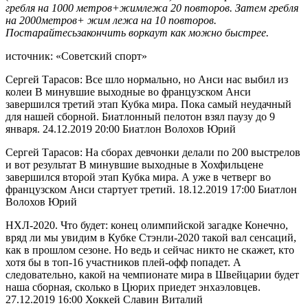
гребля на 1000 метров+жимлежа 20 повторов. Затем гребля
на 2000метров+ жим лежа на 10 повторов.
Постарайтесьзакончить воркаут как можно быстрее.
источник: «Советский спорт»
Сергей Тарасов: Все шло нормально, но Анси нас выбил из
колеи В минувшие выходные во французском Анси
завершился третий этап Кубка мира. Пока самый неудачный
для нашей сборной. Биатлонный пелотон взял паузу до 9
января. 24.12.2019 20:00 Биатлон Волохов Юрий
Сергей Тарасов: На сборах девчонки делали по 200 выстрелов
и вот результат В минувшие выходные в Хохфильцене
завершился второй этап Кубка мира. А уже в четверг во
французском Анси стартует третий. 18.12.2019 17:00 Биатлон
Волохов Юрий
НХЛ-2020. Что будет: конец олимпийской загадке Конечно,
вряд ли мы увидим в Кубке Стэнли-2020 такой вал сенсаций,
как в прошлом сезоне. Но ведь и сейчас никто не скажет, кто
хотя бы в топ-16 участников плей-офф попадет. А
следовательно, какой на чемпионате мира в Швейцарии будет
наша сборная, сколько в Цюрих приедет энхаэловцев.
27.12.2019 16:00 Хоккей Славин Виталий