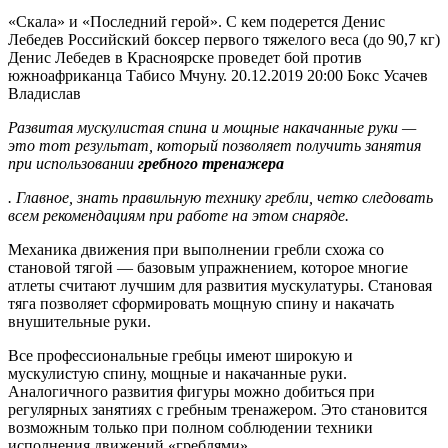
«Скала» и «Последний герой». С кем подерется Денис
Лебедев Российский боксер первого тяжелого веса (до 90,7 кг)
Денис Лебедев в Красноярске проведет бой против
южноафриканца Табисо Мчуну. 20.12.2019 20:00 Бокс Усачев
Владислав
Развитая мускулистая спина и мощные накачанные руки —
это тот результат, который позволяет получить занятия
при использовании
гребного тренажера
. Главное, знать правильную технику гребли, четко следовать
всем рекомендациям при работе на этом снаряде.
Механика движения при выполнении гребли схожа со
становой тягой — базовым упражнением, которое многие
атлеты считают лучшим для развития мускулатуры. Становая
тяга позволяет сформировать мощную спину и накачать
внушительные руки.
Все профессиональные гребцы имеют широкую и
мускулистую спину, мощные и накачанные руки.
Аналогичного развития фигуры можно добиться при
регулярных занятиях с гребным тренажером. Это становится
возможным только при полном соблюдении техники
исполнения движений «греблями».