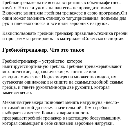
Гребныетренажеры не всегда встретишь в обычныхфитнес-
клубах. Но если уж вы нашли его– не проходите мимо.
Включите занятияна гребном тренажере в свою программу.Он
один может заменить становую тягу,приседания, подъемы для
рук и плечевогопояса и все виды аэробных нагрузок.
Какиспользовать гребной тренажер правильно,техника гребли
и программы тренировок– в материале «Советского спорта».
Гребнойтренажер. Что это такое
Гребнойтренажер – устройство, которое
имитируетспортивную греблю. Гребные тренажерыбывают
механические, гидравлические,магнитные или
аэродинамические. Но,несмотря на множество видов, их
сутьвсегда одинакова: вы сидите на скамье,подобной скамье
гребца, и тянете рукоять(иногда две рукояти), которая
заменяетвесло.
Механизмтренажера позволяет менять нагрузкуна «весло» —
от самой легкой до весьмазначительной. Темп гребли
выбирает саматлет. Большая вариативность
превращаетгребной тренажер в настоящую боевуюмашину,
которая совмещает в себе силовыеи аэробные нагрузки.