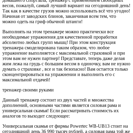
домашнего спортзала, тренажер с применением свободных
весов, пожалуй, самый лучший вариант на сегодняшний день!
Так как в качестве грузов можно использовать всё что угодно!
Начиная от заводских блинов, заканчивая всем тем, что
можно одеть на гриф обычной штанги!
Выполнять на этом тренажере можно практически все
необходимые упражнения для качественной проработки
абсолютно любых групп мышц! При этом конструкция
тренажера смоделирована таким образом, что любое
упражнение выполняется с максимальной страховкой и при
этом вам не нужен партнер! Представьте, теперь даже делая
жим лежа на грудь с большим весом в одиночку, вам не нужно
думать о страховке , все и так безопасно! Вам остается только
сконцентрироваться на упражнении и выполнить его с
максимальной отдачей!
тренажер своими руками
Данный тренажер состоит из двух частей и множества
дополнений, основными частями является силовая рама и
универсальная скамья! Если рассматривать стоимость их
аналогов то выходит следующее:
Универсальная скамья от фирмы Powertec WB-UB13 стоит на
сегодняшний день 36 990 тысяч рублей, а силовая рама той же