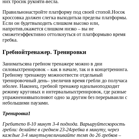
них тросик рукояти-весла.
Правильнонастройте платформу под своей стопой.Носок
кроссовка должен слегка выходитьза пределы платформы.
Если он будетвыходить слишком высоко или,
напротив,окажется слишком низко – вы не
сможетеэффективно оттолкнуться от платформыво время
гребка.
Гребнойтренажер. Тренировки
Заниматьсяна гребном тренажере можно в дни
силовыхтренировок – как в начале, так и в концетренинга.
Гребному тренажеру можноотвести отдельный
тренировочный день– увеличив время гребли до получаса
иболее. Наконец, гребной тренажер идеальноподходит
режиму круговых и интервальныхтренировок, где разные
упражнениявыполняют одно за другим без перерываили с
небольшими паузами.
Тренировка1
Гребитепо 8-10 минут 3-4 подхода. Варьируйтескорость
гребли: делайте в среднем 23-24гребка в минуту, через
каждые 3-4 минутыувеличивайте темп до 26 гребков –