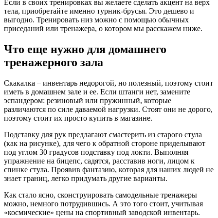
Если в своих тренировках вы желаете сделать акцент на верх
тела, приобретайте именно турник-брусья. Это дешево и
выгодно. Тренировать низ можно с помощью обычных
приседаний или тренажера, о котором мы расскажем ниже.
Что еще нужно для домашнего
тренажерного зала
Скакалка – инвентарь недорогой, но полезный, поэтому стоит
иметь в домашнем зале и ее. Если штанги нет, замените
эспандером: резиновый или пружинный, которые
различаются по силе даваемой нагрузки. Стоят они не дорого,
поэтому стоит их просто купить в магазине.
Подставку для рук предлагают смастерить из старого стула
(как на рисунке), для чего к обратной стороне приделывают
под углом 30 градусов подставку под локти. Выполняя
упражнение на бицепс, садятся, расставив ноги, лицом к
спинке стула. Проявив фантазию, которая для наших людей не
знает границ, легко придумать другие варианты.
Как стало ясно, сконструировать самодельные тренажеры
можно, немного потрудившись. А это того стоит, учитывая
«космические» цены на спортивный заводской инвентарь.