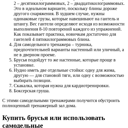
2 – десятикилограммовых, 2 – двадцатикилограммовых.
Это в идеальном варианте, поскольку блины дороже
другого снаряжения. В худшем случае, нужны
одинаковые грузы, которые навешивают на гантель и
штангу. Вес гантели определяют исходя из возможности
выполнения 8-10 повторений каждого из упражнений.
Как показывает практика, новичкам достаточно для
гантелей 4 пятикилограммовых блина.
Для самодельного тренажера – турника,
предпочтительней варианты настенный или уличный, а
не в дверном проеме.
Брусья подойдут то же настенные, которые проще в
установке.
Нудно иметь две отдельные стойки: одну для жима,
другую — для становой тяги, или одну с возможностью
выбирать позиции.
Скакалка, которая нужна для кардиотренировки.
Боксерская груша.
С этими самодельными тренажерами получится обустроить
полноценный тренажерный зал дома.
Купить брусья или использовать
самодельные