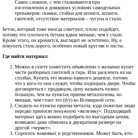
Самое сложное, с чем сталкиваются при
изготовлении в домашних условиях самодельных
тренажеров: скамьи, стойки для штанги, штанги,
гантелей, отсутствие материалов – чугуна и стали.
Бетон, который тоже иногда советуют, плохо подойдет,
потому что плотность бетона вдвое меньше, чем у стали.
Кроме этого, он крошится, выглядит не эстетично. Ну, а
покупать сталь дорого, особенно новый кругляк и листы.
Где найти материал:
Можно в газете поместить объявление о желании купит
части разборных гантелей и гирь. Или расклеить их на
столбах. Купить это можно намного дешевле, потому
что у кого-то они служат, чтобы подпирать двери. Чтобы
договориться с продавцом, цену называть нужно
большую, чем на пунктах приема металлолома, но
меньше, чем стоит это (б/у) во Всемирной сети.
Сходить на пункты приема металла, куда пожилые люди
нередко приносят ненужную «железяку». Подходящий
материал здесь можно подобрать по выгодным ценам,
возможно даже обменять в двукратном размере на
другой «чермет».
Спросить знакомых и родственников. Может быть, кто-