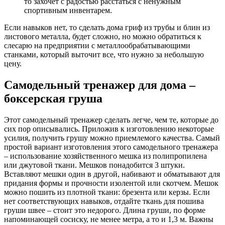
то захочет с радостью расстаться с ненужным
спортивным инвентарем.
Если навыков нет, то сделать дома гриф из трубы и блин из
листового металла, будет сложно, но можно обратиться к
слесарю на предприятии с металлообрабатывающими
станками, который выточит все, что нужно за небольшую
цену.
Самодельный тренажер для дома –
боксерская груша
Этот самодельный тренажер сделать легче, чем те, которые до
сих пор описывались. Приложив к изготовлению некоторые
усилия, получить грушу можно приемлемого качества. Самый
простой вариант изготовления этого самодельного тренажера
– использование хозяйственного мешка из полипропилена
или джутовой ткани. Мешков понадобится 3 штуки.
Вставляют мешки один в другой, набивают и обматывают для
придания формы и прочности изолентой или скотчем. Мешок
можно пошить из плотной ткани: брезента или керзы. Если
нет соответствующих навыков, отдайте ткань для пошива
груши швее – стоит это недорого. Длина груши, по форме
напоминающей сосиску, не менее метра, а то и 1,3 м. Важны