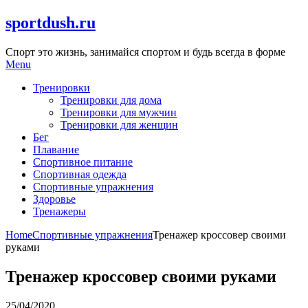
Skip
sportdush.ru
to
content
Спорт это жизнь, занимайся спортом и будь всегда в форме
Menu
Тренировки
Тренировки для дома
Тренировки для мужчин
Тренировки для женщин
Бег
Плавание
Спортивное питание
Спортивная одежда
Спортивные упражнения
Здоровье
Тренажеры
Home
Спортивные упражнения
Тренажер кроссовер своими
руками
Тренажер кроссовер своими руками
25/04/2020