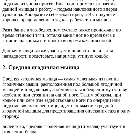
подъеме из упора присев. Еще один пример включения
данной мышцы в работу – подъем наклоненного вперед
туловища. Вообразите себе махи гирей, и Вы получите
хорошее представление о то, как работает эта мышца.
Разгибание в тазобедренном суставе также происходит во
время становой тяги, отталкивания ног во время бега и
катания на коньках, и просто во время качания ногой.
Данная мышца также участвует в повороте ноги – для
наглядности представьте, например, утиную ходьбу.
2. Средняя ягодичная мышца
Средняя ягодичная мышца — самая маленькая из группы
ягодичных мышц, расположенная под большой ягодичной
мышцей и придающая устойчивость тазобедренному суставу,
особенно при стоянии на одной ноге. Таким образом, при
ходьбе или беге (где задействованы ноги по очереди) или
подъеме вверх по лестнице, идет напряжение средней
ягодичной мышцы для предотвращения опускания таза в одну
сторону.
Более того, средняя ягодичная мышца (и малая) участвуют в
отведении бедра.