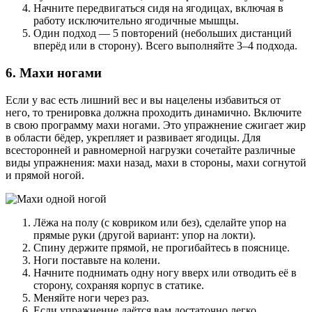
Начните передвигаться сидя на ягодицах, включая в
работу исключительно ягодичные мышцы.
Один подход — 5 повторений (небольших дистанций
вперёд или в сторону). Всего выполняйте 3–4 подхода.
6. Махи ногами
Если у вас есть лишний вес и вы нацелены избавиться от
него, то тренировка должна проходить динамично. Включите
в свою программу махи ногами. Это упражнение сжигает жир
в области бёдер, укрепляет и развивает ягодицы. Для
всесторонней и равномерной нагрузки сочетайте различные
виды упражнения: махи назад, махи в стороны, махи согнутой
и прямой ногой.
Лёжа на полу (с ковриком или без), сделайте упор на
прямые руки (другой вариант: упор на локти).
Спину держите прямой, не прогибайтесь в пояснице.
Ноги поставьте на колени.
Начните поднимать одну ногу вверх или отводить её в
сторону, сохраняя корпус в статике.
Меняйте ноги через раз.
Если упражнение даётся вам достаточно легко,