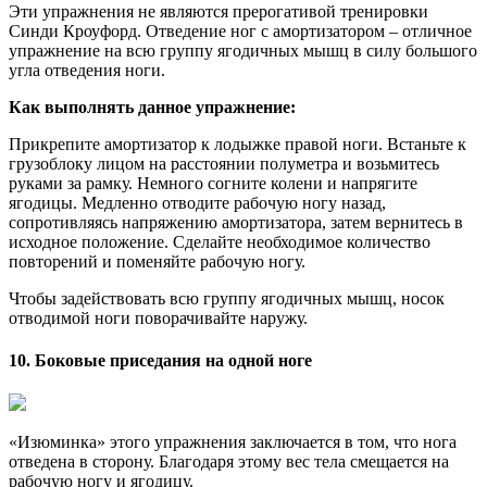
«Изюминка» этого упражнения заключается в том, что нога
отведена в сторону. Благодаря этому вес тела смещается на
рабочую ногу и ягодицу.
Как выполнять данное упражнение:
Встаньте правой ногой на коробку или скамейку, левую
отведите в сторону, не касаясь ею пола, затем сделайте
приседание на правой ноге. Делайте упор на пятку и
поднимайтесь, включая в работу ягодицы. Сделайте
необходимое количество повторений и поменяйте ногу.
11. Болгарские выпады
Одно из самых сложных, но одновременно полезных
упражнений на все группы мышц верхней части ног, а не
только на ягодичные мышцы. Попробуйте положить сначала
всю стопу на скамейку позади Вас, а затем встаньте только
носком. Вы почувствуете огромную разницу.
Как выполнять данное упражнение: