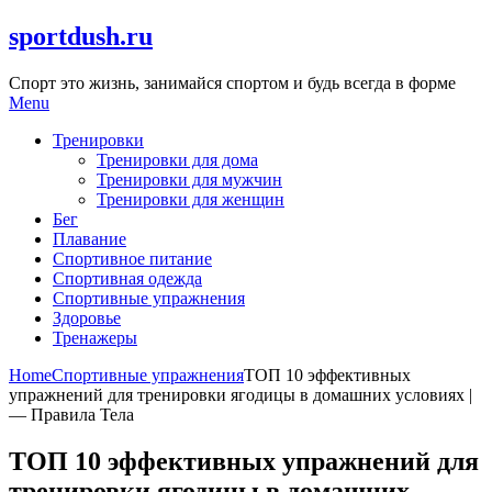
Skip
sportdush.ru
to
content
Спорт это жизнь, занимайся спортом и будь всегда в форме
Menu
Тренировки
Тренировки для дома
Тренировки для мужчин
Тренировки для женщин
Бег
Плавание
Спортивное питание
Спортивная одежда
Спортивные упражнения
Здоровье
Тренажеры
Home
Спортивные упражнения
ТОП 10 эффективных
упражнений для тренировки ягодицы в домашних условиях |
— Правила Тела
ТОП 10 эффективных упражнений для
тренировки ягодицы в домашних