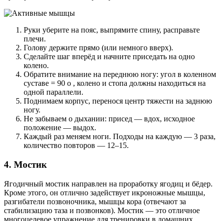
Руки уберите на пояс, выпрямите спину, расправьте
плечи.
Голову держите прямо (или немного вверх).
Сделайте шаг вперёд и начните приседать на одно
колено.
Обратите внимание на переднюю ногу: угол в коленном
суставе = 90 о , колено и стопа должны находиться на
одной параллели.
Поднимаем корпус, перенося центр тяжести на заднюю
ногу.
Не забываем о дыхании: присед — вдох, исходное
положение — выдох.
Каждый раз меняем ноги. Подходы на каждую — 3 раза,
количество повторов — 12–15.
4. Мостик
Ягодичный мостик направлен на проработку ягодиц и бёдер.
Кроме этого, он отлично задействует икроножные мышцы,
разгибатели позвоночника, мышцы кора (отвечают за
стабилизацию таза и позвонков). Мостик — это отличное
многоцелевое упражнение для тренировки в домашних