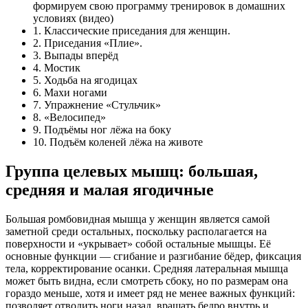
формируем свою программу тренировок в домашних
условиях (видео)
1. Классические приседания для женщин.
2. Приседания «Плие».
3. Выпады вперёд
4. Мостик
5. Ходьба на ягодицах
6. Махи ногами
7. Упражнение «Стульчик»
8. «Велосипед»
9. Подъёмы ног лёжа на боку
10. Подъём коленей лёжа на животе
Группа целевых мышц: большая,
средняя и малая ягодичные
Большая ромбовидная мышца у женщин является самой
заметной среди остальных, поскольку располагается на
поверхности и «укрывает» собой остальные мышцы. Её
основные функции — сгибание и разгибание бёдер, фиксация
тела, корректирование осанки. Средняя латеральная мышца
может быть видна, если смотреть сбоку, но по размерам она
гораздо меньше, хотя и имеет ряд не менее важных функций:
позволяет отводить ноги назад, вращать бедро внутрь и