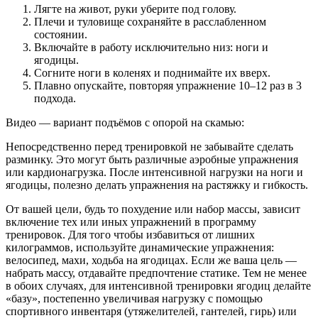
Лягте на живот, руки уберите под голову.
Плечи и туловище сохраняйте в расслабленном
состоянии.
Включайте в работу исключительно низ: ноги и
ягодицы.
Согните ноги в коленях и поднимайте их вверх.
Плавно опускайте, повторяя упражнение 10–12 раз в 3
подхода.
Видео — вариант подъёмов с опорой на скамью:
Непосредственно перед тренировкой не забывайте сделать
разминку. Это могут быть различные аэробные упражнения
или кардионагрузка. После интенсивной нагрузки на ноги и
ягодицы, полезно делать упражнения на растяжку и гибкость.
От вашей цели, будь то похудение или набор массы, зависит
включение тех или иных упражнений в программу
тренировок. Для того чтобы избавиться от лишних
килограммов, используйте динамические упражнения:
велосипед, махи, ходьба на ягодицах. Если же ваша цель —
набрать массу, отдавайте предпочтение статике. Тем не менее
в обоих случаях, для интенсивной тренировки ягодиц делайте
«базу», постепенно увеличивая нагрузку с помощью
спортивного инвентаря (утяжелителей, гантелей, гирь) или