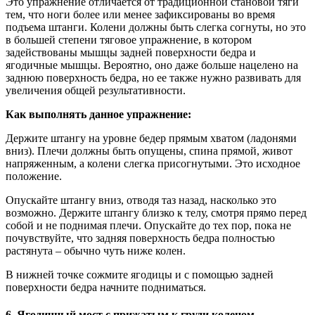
Это упражнение отличается от традиционной становой тяги
тем, что ноги более или менее зафиксированы во время
подъема штанги. Колени должны быть слегка согнуты, но это
в большей степени тяговое упражнение, в котором
задействованы мышцы задней поверхности бедра и
ягодичные мышцы. Вероятно, оно даже больше нацелено на
заднюю поверхность бедра, но ее также нужно развивать для
увеличения общей результативности.
Как выполнять данное упражнение:
Держите штангу на уровне бедер прямым хватом (ладонями
вниз). Плечи должны быть опущены, спина прямой, живот
напряженным, а колени слегка присогнутыми. Это исходное
положение.
Опускайте штангу вниз, отводя таз назад, насколько это
возможно. Держите штангу близко к телу, смотря прямо перед
собой и не поднимая плечи. Опускайте до тех пор, пока не
почувствуйте, что задняя поверхность бедра полностью
растянута – обычно чуть ниже колен.
В нижней точке сожмите ягодицы и с помощью задней
поверхности бедра начните подниматься.
6. Ягодичный мост с прижатым к груди коленом