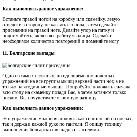
Это упражнение можно выполнять как со штангой на плечах,
так и держа в каждой руке по гантели. Я опишу технику
выполнения болгарских выпадов с гантелями.
Встаньте спиной к скамье и убедитесь, что вы находитесь на
достаточном расстоянии для выполнения выпада. Следите за
тем, чтобы колено рабочей ноги не заходило за носок.
Положите одну из ног на скамью и в каждую руку возьмите
по гантели. Опускайтесь до тех пор, пока заднее колено почти
не коснется пола, а рабочее бедро не будет параллельным полу.
Затем оттолкнитесь пяткой передней ноги и вернитесь в
исходное положение. Сделайте необходимое количество
повторений и поменяйте ногу.
Упражнения для средней ягодичной мышцы (и
малой)
Так как мышечные волокна средней и малой ягодичных
мышц имеют отличные от большой ягодичной мышцы
расположение и точки крепления, а также включаются в
работу под другим углом, то и функции они выполняют
другие.
Их основная роль заключается в стабилизации таза и