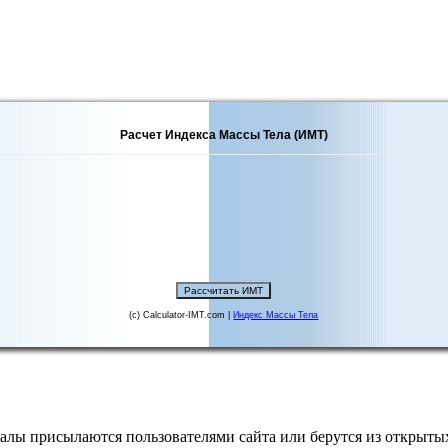
Расчет Индекса Массы Тела (ИМТ)
(c) Calculator-IMT.com |
Индекс Массы Тела
алы присылаются пользователями сайта или берутся из открытых