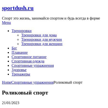
Skip
sportdush.ru
to
content
Спорт это жизнь, занимайся спортом и будь всегда в форме
Menu
Тренировки
Тренировки для дома
Тренировки для мужчин
Тренировки для женщин
Бег
Плавание
Спортивное питание
Спортивная одежда
Спортивные упражнения
Здоровье
Тренажеры
Home
Спортивные упражнения
Роликовый спорт
Роликовый спорт
21/01/2023