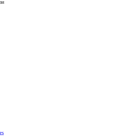
зи
es