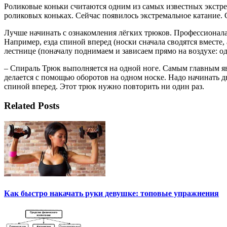
Роликовые коньки считаются одним из самых известных экстре
роликовых коньках. Сейчас появилось экстремальное катание.
Лучше начинать с ознакомления лёгких трюков. Профессионалам
Например, езда спиной вперед (носки сначала сводятся вместе, 
лестнице (поначалу поднимаем и зависаем прямо на воздухе: од
– Спираль Трюк выполняется на одной ноге. Самым главным яв
делается с помощью оборотов на одном носке. Надо начинать дв
спиной вперед. Этот трюк нужно повторить ни один раз.
Related Posts
Как быстро накачать руки девушке: топовые упражнения