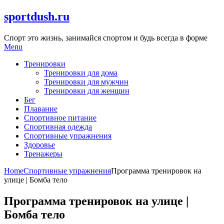
Skip
sportdush.ru
to
content
Спорт это жизнь, занимайся спортом и будь всегда в форме
Menu
Тренировки
Тренировки для дома
Тренировки для мужчин
Тренировки для женщин
Бег
Плавание
Спортивное питание
Спортивная одежда
Спортивные упражнения
Здоровье
Тренажеры
Home
Спортивные упражнения
Программа тренировок на
улице | Бомба тело
Программа тренировок на улице |
Бомба тело