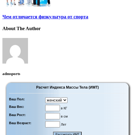
Чем отличается физкультура от спорта
About The Author
admsports
Расчет Индекса Массы Тела (ИМТ)
Ваш Пол:
Ваш Вес:
в КГ
Ваш Рост:
в см
Ваш Возраст:
Лет