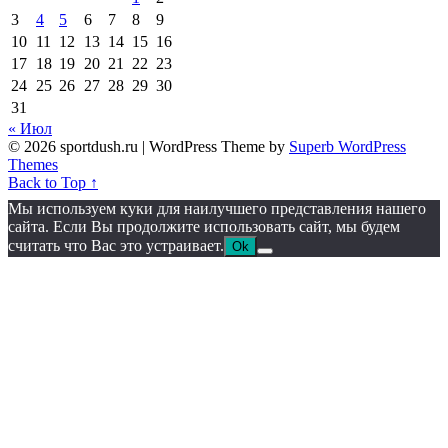
3
4
5
6
7
8
9
10
11
12
13
14
15
16
17
18
19
20
21
22
23
24
25
26
27
28
29
30
31
« Июл
© 2026 sportdush.ru
| WordPress Theme by
Superb WordPress
Themes
Back to Top ↑
Мы используем куки для наилучшего представления нашего
сайта. Если Вы продолжите использовать сайт, мы будем
считать что Вас это устраивает.
Ok