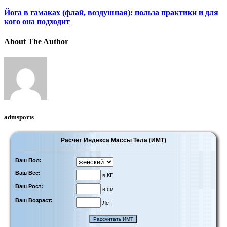
Йога в гамаках (флай, воздушная): польза практики и для
кого она подходит
About The Author
admsports
Расчет Индекса Массы Тела (ИМТ)
Ваш Пол:
Ваш Вес:
в КГ
Ваш Рост:
в см
Ваш Возраст:
Лет