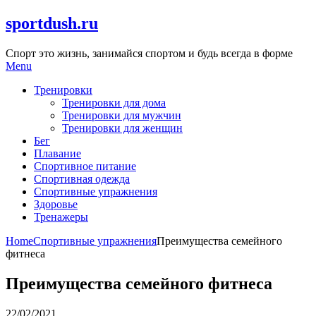
Skip
sportdush.ru
to
content
Спорт это жизнь, занимайся спортом и будь всегда в форме
Menu
Тренировки
Тренировки для дома
Тренировки для мужчин
Тренировки для женщин
Бег
Плавание
Спортивное питание
Спортивная одежда
Спортивные упражнения
Здоровье
Тренажеры
Home
Спортивные упражнения
Преимущества семейного
фитнеса
Преимущества семейного фитнеса
22/02/2021