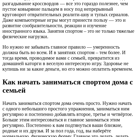
разгадывание кроссвордов — все это гораздо полезнее, чем
пустое ковыряние пальцем в носу под непрерывный
круговорот отвратительных реалити-шоу и тупых сериалов.
Даже компьютерные игры могут принести пользу — это и
развитие сообразительности, реакции и изучение
иностранного языка. Занятия спортом – это не только тяжелые
физические нагрузки.
Но нужно не забывать главное правило — умеренность
должна быть во всем. И в занятиях спортом – тем более. И
тогда время, проводимое вами с семьей, превратится из
домашней каторги в веселую интересную игру. Здоровье не
купишь ни за какие деньги, но его можно оплатить временем.
Как начать заниматься спортом дома с
семьей
Начать заниматься спортом дома очень просто. Нужно начать
с одного небольшого простого упражнения, заниматься ним
регулярно и постепенно добавлять второе, третье и четвёртое.
Больше этим интересоваться и главное заниматься этим
регулярно. Постепенно к вам подтянуться ваши близкие,
родные и их друзья. И за пол года, год, вы наберёте
нормальную, физическую форму. Главное это делать, делать,