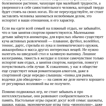
болезненное растение, чахнущее при малейшей трудности, а
уверенного в себе самостоятельного человека, который твердо
будет стоять на своих ногах. Но не переусердствуйте, не стоит
заставлять человека заниматься нелюбимым делом, это
испортит и ваши отношения, и его характер.
Если вы едете всей семьей на пляжный отдых, не забывайте,
что и там занятия спортом приветствуются. Маленькими
детьми займутся аниматоры, для взрослых обычно существует
куча активных развлечений — плавание, футбол, волейбол,
теннис, дартс, стрельба из лука и пневматического оружия,
аквааэробика и масса других интересных вещей. Не нужно
налегать на шведский стол и халявную выпивку. Лишние
килограммы, тяжесть в желудке и плохое самочувствие только
испортят вам отдых, а занятия спортом, напротив, помогут
почувствовать себя лучше. К сожалению, у нас в обществе
еще существует некая романтизация алкоголя, даже в
спортивной среде нередко слышишь: «пивка для рывка,
водочки для обводочки» — на самом же деле ничего хорошего
от регулярных возлияний вы не получите.
Помимо подвижных игр, не стоит забывать и про
интеллектуальные, они развивают сообразительность и
память. Настольные игры скрасят досуг всей семьи: шахматы,
шашки, нарды, экономические игры типа «монополии», даже