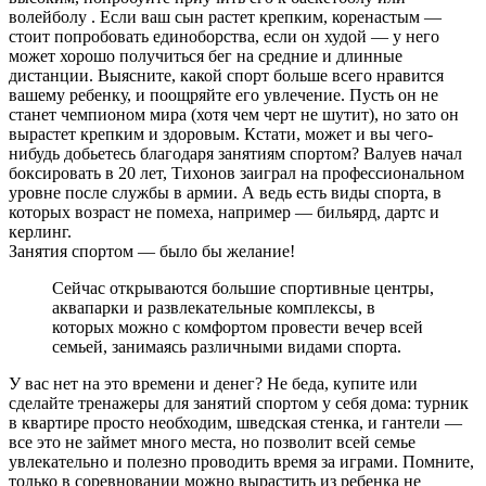
волейболу . Если ваш сын растет крепким, коренастым —
стоит попробовать единоборства, если он худой — у него
может хорошо получиться бег на средние и длинные
дистанции. Выясните, какой спорт больше всего нравится
вашему ребенку, и поощряйте его увлечение. Пусть он не
станет чемпионом мира (хотя чем черт не шутит), но зато он
вырастет крепким и здоровым. Кстати, может и вы чего-
нибудь добьетесь благодаря занятиям спортом? Валуев начал
боксировать в 20 лет, Тихонов заиграл на профессиональном
уровне после службы в армии. А ведь есть виды спорта, в
которых возраст не помеха, например — бильярд, дартс и
керлинг.
Занятия спортом — было бы желание!
Сейчас открываются большие спортивные центры,
аквапарки и развлекательные комплексы, в
которых можно с комфортом провести вечер всей
семьей, занимаясь различными видами спорта.
У вас нет на это времени и денег? Не беда, купите или
сделайте тренажеры для занятий спортом у себя дома: турник
в квартире просто необходим, шведская стенка, и гантели —
все это не займет много места, но позволит всей семье
увлекательно и полезно проводить время за играми. Помните,
только в соревновании можно вырастить из ребенка не