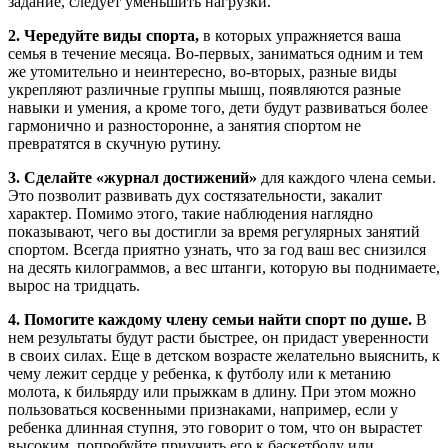
задание, следует уменьшить нагрузки.
2. Чередуйте виды спорта,
в которых упражняется ваша
семья в течение месяца. Во-первых, заниматься одним и тем
же утомительно и неинтересно, во-вторых, разные виды
укрепляют различные группы мышц, появляются разные
навыки и умения, а кроме того, дети будут развиваться более
гармонично и разносторонне, а занятия спортом не
превратятся в скучную рутину.
3. Сделайте «журнал достижений»
для каждого члена семьи.
Это позволит развивать дух состязательности, закалит
характер. Помимо этого, такие наблюдения наглядно
показывают, чего вы достигли за время регулярных занятий
спортом. Всегда приятно узнать, что за год ваш вес снизился
на десять килограммов, а вес штанги, которую вы поднимаете,
вырос на тридцать.
4. Помогите каждому члену семьи найти спорт по душе.
В
нем результаты будут расти быстрее, он придаст уверенности
в своих силах. Еще в детском возрасте желательно выяснить, к
чему лежит сердце у ребенка, к футболу или к метанию
молота, к бильярду или прыжкам в длину. При этом можно
пользоваться косвенными признаками, например, если у
ребенка длинная ступня, это говорит о том, что он вырастет
высоким, попробуйте приучить его к баскетболу или