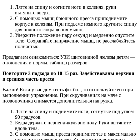
Лягте на спину и согните ноги в коленях, руки
вытяните вверх.
С помощью мышц брюшного пресса приподнимите
корпус к коленям. При подъеме немного круглите спину
для полного сокращения мышц.
Удержите положение пару секунд и медленно опустите
тело. Сохраняйте напряжение мышц, не расслабляйтесь
полностью.
Предлагаем ознакомиться: УЗИ щитовидной железы детям —
отклонения и нормы, таблица размеров
Повторите 3 подхода по 10-15 раз. Задействованы верхняя
и средняя часть пресса.
Важно! Если у вас дома есть фитбол, то используйте его при
выполнении упражнения. При скручиваниях на мяче с
позвоночника снимается дополнительная нагрузка.
Лягте на спину и поднимите ноги, согнутые под углом
90 градусов.
Бедра держите перпендикулярно полу. Руки вытяните
вдоль тела.
С помощью мышц пресса поднимите таз и максимально
притяните колени к груди. Задержите положение и