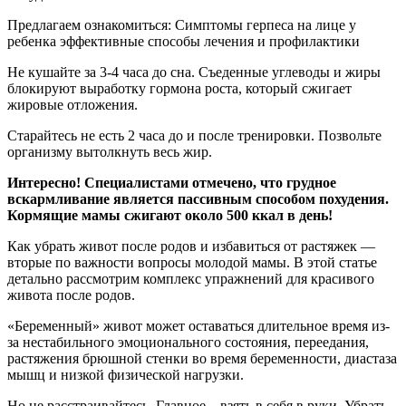
Предлагаем ознакомиться: Симптомы герпеса на лице у
ребенка эффективные способы лечения и профилактики
Не кушайте за 3-4 часа до сна. Съеденные углеводы и жиры
блокируют выработку гормона роста, который сжигает
жировые отложения.
Старайтесь не есть 2 часа до и после тренировки. Позвольте
организму вытолкнуть весь жир.
Интересно! Специалистами отмечено, что грудное
вскармливание является пассивным способом похудения.
Кормящие мамы сжигают около 500 ккал в день!
Как убрать живот после родов и избавиться от растяжек —
вторые по важности вопросы молодой мамы. В этой статье
детально рассмотрим комплекс упражнений для красивого
живота после родов.
«Беременный» живот может оставаться длительное время из-
за нестабильного эмоционального состояния, переедания,
растяжения брюшной стенки во время беременности, диастаза
мышц и низкой физической нагрузки.
Но не расстраивайтесь. Главное – взять в себя в руки. Убрать