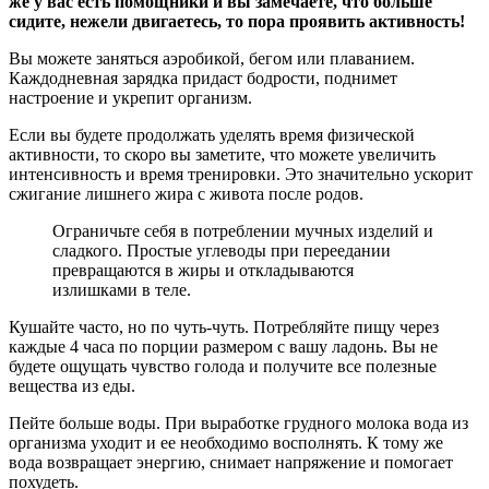
же у вас есть помощники и вы замечаете, что больше
сидите, нежели двигаетесь, то пора проявить активность!
Вы можете заняться аэробикой, бегом или плаванием.
Каждодневная зарядка придаст бодрости, поднимет
настроение и укрепит организм.
Если вы будете продолжать уделять время физической
активности, то скоро вы заметите, что можете увеличить
интенсивность и время тренировки. Это значительно ускорит
сжигание лишнего жира с живота после родов.
Ограничьте себя в потреблении мучных изделий и
сладкого. Простые углеводы при переедании
превращаются в жиры и откладываются
излишками в теле.
Кушайте часто, но по чуть-чуть. Потребляйте пищу через
каждые 4 часа по порции размером с вашу ладонь. Вы не
будете ощущать чувство голода и получите все полезные
вещества из еды.
Пейте больше воды. При выработке грудного молока вода из
организма уходит и ее необходимо восполнять. К тому же
вода возвращает энергию, снимает напряжение и помогает
похудеть.