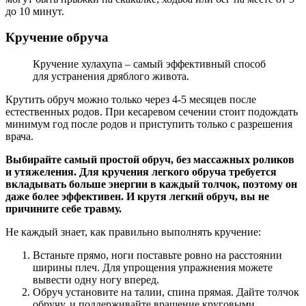
до 10 минут.
Кручение обруча
Кручение хулахупа – самый эффективный способ
для устранения дряблого живота.
Крутить обруч можно только через 4-5 месяцев после
естественных родов. При кесаревом сечении стоит подождать
минимум год после родов и приступить только с разрешения
врача.
Выбирайте самый простой обруч, без массажных роликов
и утяжеления. Для кручения легкого обруча требуется
вкладывать больше энергии в каждый толчок, поэтому он
даже более эффективен. И крутя легкий обруч, вы не
причините себе травму.
Не каждый знает, как правильно выполнять кручение:
Встаньте прямо, ноги поставьте ровно на расстоянии
ширины плеч. Для упрощения упражнения можете
вывести одну ногу вперед.
Обруч установите на талии, спина прямая. Дайте толчок
обручу, и поддерживайте вращение круговыми