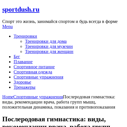
Skip
sportdush.ru
to
content
Спорт это жизнь, занимайся спортом и будь всегда в форме
Menu
Тренировки
Тренировки для дома
Тренировки для мужчин
Тренировки для женщин
Бег
Плавание
Спортивное питание
Спортивная одежда
Спортивные упражнения
Здоровье
Тренажеры
Home
Спортивные упражнения
Послеродовая гимнастика:
виды, рекомендации врача, работа групп мышц,
положительная динамика, показания и противопоказания
Послеродовая гимнастика: виды,
рекомендации врача, работа групп