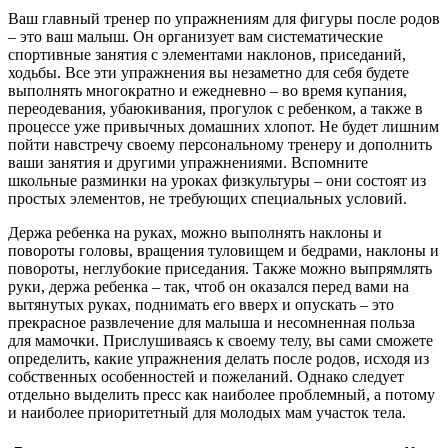
Ваш главный тренер по упражнениям для фигуры после родов
– это ваш малыш. Он организует вам систематические
спортивные занятия с элементами наклонов, приседаний,
ходьбы. Все эти упражнения вы незаметно для себя будете
выполнять многократно и ежедневно – во время купания,
переодевания, убаюкивания, прогулок с ребенком, а также в
процессе уже привычных домашних хлопот. Не будет лишним
пойти навстречу своему персональному тренеру и дополнить
ваши занятия и другими упражнениями. Вспомните
школьные разминки на уроках физкультуры – они состоят из
простых элементов, не требующих специальных условий.
Держа ребенка на руках, можно выполнять наклоны и
повороты головы, вращения туловищем и бедрами, наклоны и
повороты, неглубокие приседания. Также можно выпрямлять
руки, держа ребенка – так, чтоб он оказался перед вами на
вытянутых руках, поднимать его вверх и опускать – это
прекрасное развлечение для малыша и несомненная польза
для мамочки. Прислушиваясь к своему телу, вы сами сможете
определить, какие упражнения делать после родов, исходя из
собственных особенностей и пожеланий. Однако следует
отдельно выделить пресс как наиболее проблемный, а потому
и наиболее приоритетный для молодых мам участок тела.