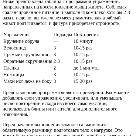
Ниже представлена таблица с программой упражнений,
направленных на восстановление мышц живота. Соблюдая
сбалансированное питание и выполняя комплекс хотя бы 2-3
раза в неделю, вы уже через месяц заметите как дряблый
живот подтягивается, и фигура приобретает стройность.
Упражнения
Подходы
Повторения
Кручение обруча
—
10 минут
Велосипед
3
10-15 раз
Прямые скручивания
3
10-15 раз
Обратные скручивания
2-3
10-15 раз
Планка
2
до 1 минуты
Ножницы
3
10-15 раз
Махи ног лежа на боку
3
15-20 раз
Представленная программа является примерной. Вы можете
добавлять свои упражнения, увеличивать или уменьшать
число повторений исходя из своего самочувствия,
использовать блины или гантели для дополнительного
отягощения.
Перед началом выполнения комплекса выполните
обязательную разминку, подготовьте тело к нагрузке. Это
могут быть прыжки на скакалке, ходьба или бег на месте от 5