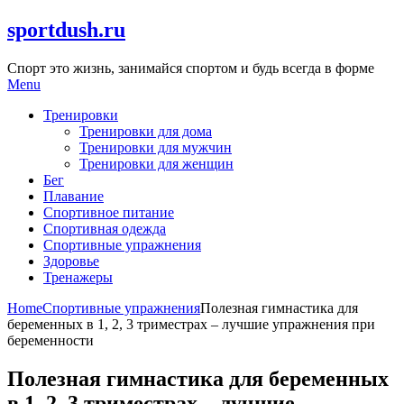
Skip
sportdush.ru
to
content
Спорт это жизнь, занимайся спортом и будь всегда в форме
Menu
Тренировки
Тренировки для дома
Тренировки для мужчин
Тренировки для женщин
Бег
Плавание
Спортивное питание
Спортивная одежда
Спортивные упражнения
Здоровье
Тренажеры
Home
Спортивные упражнения
Полезная гимнастика для
беременных в 1, 2, 3 триместрах – лучшие упражнения при
беременности
Полезная гимнастика для беременных
в 1, 2, 3 триместрах – лучшие