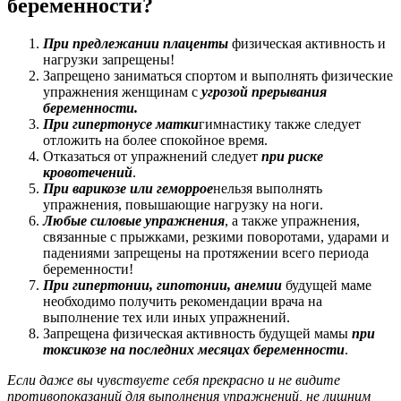
беременности?
При предлежании плаценты
физическая активность и
нагрузки запрещены!
Запрещено заниматься спортом и выполнять физические
упражнения женщинам с
угрозой прерывания
беременности.
При гипертонусе матки
гимнастику также следует
отложить на более спокойное время.
Отказаться от упражнений следует
при риске
кровотечений
.
При варикозе или геморрое
нельзя выполнять
упражнения, повышающие нагрузку на ноги.
Любые силовые упражнения
, а также упражнения,
связанные с прыжками, резкими поворотами, ударами и
падениями запрещены на протяжении всего периода
беременности!
При гипертонии, гипотонии, анемии
будущей маме
необходимо получить рекомендации врача на
выполнение тех или иных упражнений.
Запрещена физическая активность будущей мамы
при
токсикозе на последних месяцах беременности
.
Если даже вы чувствуете себя прекрасно и не видите
противопоказаний для выполнения упражнений, не лишним