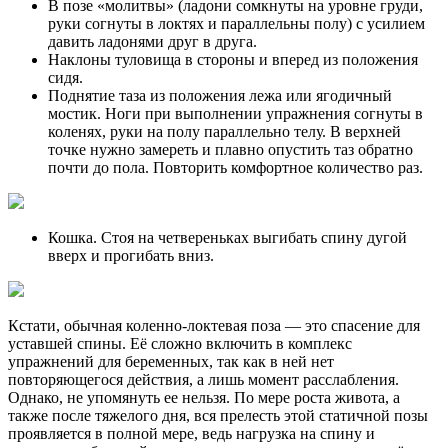
В позе «молитвы» (ладони сомкнуты на уровне груди,
руки согнуты в локтях и параллельны полу) с усилием
давить ладонями друг в друга.
Наклоны туловища в стороны и вперед из положения
сидя.
Поднятие таза из положения лежа или ягодичный
мостик. Ноги при выполнении упражнения согнуты в
коленях, руки на полу параллельно телу. В верхней
точке нужно замереть и плавно опустить таз обратно
почти до пола. Повторить комфортное количество раз.
Кошка. Стоя на четвереньках выгибать спину дугой
вверх и прогибать вниз.
Кстати, обычная коленно-локтевая поза — это спасение для
уставшей спины. Её сложно включить в комплекс
упражнений для беременных, так как в ней нет
повторяющегося действия, а лишь момент расслабления.
Однако, не упомянуть ее нельзя. По мере роста живота, а
также после тяжелого дня, вся прелесть этой статичной позы
проявляется в полной мере, ведь нагрузка на спину и