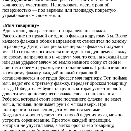
количеству участников. Использовать места с ровной
поверхностью — пол веранды или площадку, покрытую
утрамбованным слоем земли.
«Мяч товарищу»
Вдоль площадки расставляют параллельно флажки.
Расстояние по прямой от одного флажка к другому 3 м. Возле
каждого флажка в обоих направлениях ста­новится по одному
играющему. Дети, стоящие возле первого флажка, получают
мяч. По сигналу воспитателя они идут к следующему флажку
по своему направлению и «ведут» мяч, то есть на каждый шаг
или двал ударяют мячом об землю немного сбоку от себя и
ловят его обеими руками, не останавливаясь. Приблизившись
ко второму флажку, каждый первый играющий
останавливается и от груди бросает мяч партнеру. Тот, поймав
мяч, ведет его к третьему флажку, передает броском товарищу
и т. д. Победителем будет та группа, которая успеет первой
довести мяч до последнего флажка своего направления.
Ребенок, который стоит возле последнего флажка, не ведет
мяч, а, поймав, поднимает руки с мячом вверх. При
повторении развлечения дети меняются местами
Когда дети хорошо усвоят этот способ ведения мяча, можно
устроить соревнование. При этом каждый играю­щий,
который не упустил мяча, а метко бросил его товари­щу,
получает «очко» (кружочек). В конце развлечения