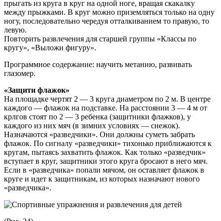
прыгать из круга в круг на одной ноге, вращая скакалку
между прыжками. В круг можно приземляться только на одну
ногу, последовательно че­редуя отталкиванием то правую, то
левую.
Повторить развлечения для старшей группы «Классы по
кругу», «Выложи фигуру».
Программное содержание: научить метанию, развивать
глазомер.
«Защити флажок»
На площадке чертят 2 — 3 круга диаметром по 2 м. В центре
каждого — флажок на подставке. На расстоянии 3 — 4 м от
крлгов стоят по 2 — 3 ребенка (защитни­ки флажков), у
каждого из них мяч (в зимних условиях — снежок).
Назначаются «разведчики». Они должны суметь забрать
флажок. По сигналу «разведчики» тихонько при­ближаются к
кругам, пытаясь захватить флажок. Как только «разведчик»
вступает в круг, защитники этого круга бросают в него мяч.
Если в «разведчика» попали мячом, он оставляет флажок в
круге и идет к защитникам, из которых назначают нового
«разведчика».