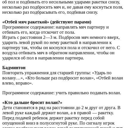
об пол и подбивать его несильными ударами ракетки снизу,
несколько раз подбросить мяч и, не давая ему коснуться поля,
несколько раз подбрасывать его, подбивая снизу.
«Отбей мяч ракеткой» (действуют парами)
Программное содержание: направлять мяч партнеру и
отбивать его, когда отскочит от пола.
Играть с расстояния 2—3 м. Подбросив мяч немного вверх,
ударить левой рукой по нему ракеткой в направ­лении к
партнеру так, чтобы он коснулся пола и отскочил от него. С
воздуха отбивать мяч в обратном направлении, чтобы он
ударился об пол в направлении партнера.
Бадминтон
Повторить упражнения для старшей группы: «Ударь по
волану…», «Кто больше раз подбросит волан», «Отбей волан
влево, вправо».
Программное содержание: учить правильно подавать волан.
«Кто дальше бросит волан?»
Дети становятся в ряд на расстоянии до 2 м друг от друга. В
левой руке каждый держит волан, а в правой — ракетку.
Перед подачей ребенок держит ракетку перед собой
опущенной вниз в полусогнутой руке. По сигналу игрок