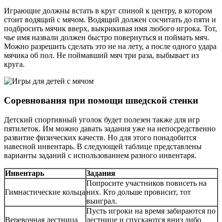
Играющие должны встать в круг спиной к центру, в котором
стоит водящий с мячом. Водящий должен сосчитать до пяти и
подбросить мячик вверх, выкрикивая имя любого игрока. Тот,
чье имя назвали должен быстро повернуться и поймать мяч.
Можно разрешить сделать это не на лету, а после одного удара
мячика об пол. Не поймавший мяч три раза, выбывает из
круга.
Соревнования при помощи шведской стенки
Детский спортивный уголок будет полезен также для игр
пятилеток. Им можно давать задания уже на непосредственно
развитие физических качеств. Но для этого понадобится
навесной инвентарь. В следующей таблице представлены
варианты заданий с использованием разного инвентаря.
Инвентарь
Задания
Попросите участников повисеть на
Гимнастические кольца
них. Кто дольше провисит, тот
выиграл.
Пусть игроки на время забираются по
Веревочная лестница
лестнице и спускаются вниз либо