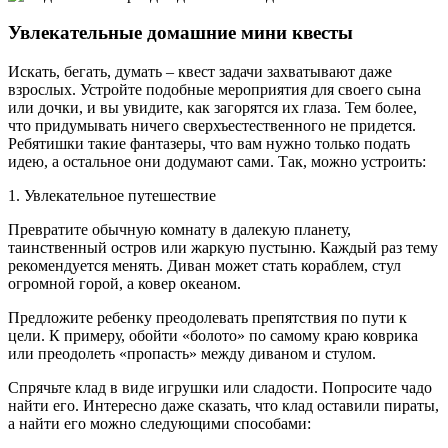
Увлекательные домашние мини квесты
Искать, бегать, думать – квест задачи захватывают даже
взрослых. Устройте подобные мероприятия для своего сына
или дочки, и вы увидите, как загорятся их глаза. Тем более,
что придумывать ничего сверхъестественного не придется.
Ребятишки такие фантазеры, что вам нужно только подать
идею, а остальное они додумают сами. Так, можно устроить:
1. Увлекательное путешествие
Превратите обычную комнату в далекую планету,
таинственный остров или жаркую пустыню. Каждый раз тему
рекомендуется менять. Диван может стать кораблем, стул
огромной горой, а ковер океаном.
Предложите ребенку преодолевать препятствия по пути к
цели. К примеру, обойти «болото» по самому краю коврика
или преодолеть «пропасть» между диваном и стулом.
Спрячьте клад в виде игрушки или сладости. Попросите чадо
найти его. Интересно даже сказать, что клад оставили пираты,
а найти его можно следующими способами: