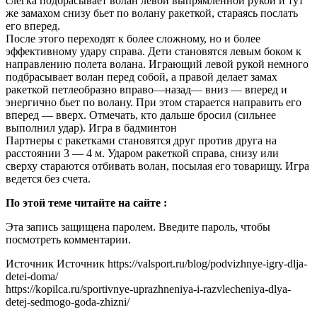
слегка подбрасывает волан левой выпрямленной рукой и тут
же замахом снизу бьет по волану ракеткой, стараясь послать
его вперед.
После этого переходят к более сложному, но и более
эффективному удару справа. Дети становятся левым бо­ком к
направлению полета волана. Играющий левой рукой немного
подбрасывает волан перед собой, а правой делает замах
ракеткой петлеобразно вправо—назад— вниз — вперед и
энергично бьет по волану. При этом старается направить его
вперед — вверх. Отмечать, кто дальше бросил (сильнее
выполнил удар). Игра в бадминтон
Партнеры с ракетками становятся друг против друга на
расстоянии 3 — 4 м. Ударом ракеткой справа, снизу или
сверху стараются отбивать волан, посылая его това­рищу. Игра
ведется без счета.
По этой теме читайте на сайте :
Эта запись защищена паролем. Введите пароль, чтобы
посмотреть комментарии.
Источник Источник https://valsport.ru/blog/podvizhnye-igry-dlja-
detei-doma/
https://kopilca.ru/sportivnye-uprazhneniya-i-razvlecheniya-dlya-
detej-sedmogo-goda-zhizni/