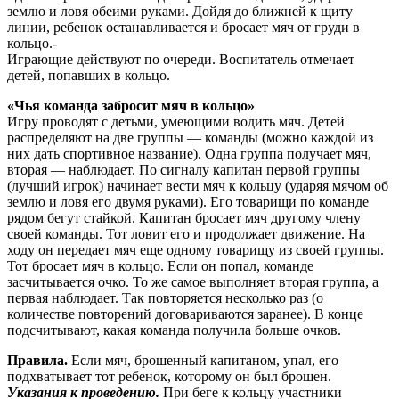
землю и ловя обеими руками. Дойдя до ближней к щиту
линии, ребенок останавливается и бросает мяч от груди в
кольцо.-
Играющие действуют по очереди. Воспитатель отме­чает
детей, попавших в кольцо.
«Чья команда забросит мяч в кольцо»
Игру проводят с детьми, умеющими водить мяч. Де­тей
распределяют на две группы — команды (можно каж­дой из
них дать спортивное название). Одна группа по­лучает мяч,
вторая — наблюдает. По сигналу капитан первой группы
(лучший игрок) начинает вести мяч к кольцу (ударяя мячом об
землю и ловя его двумя ру­ками). Его товарищи по команде
рядом бегут стайкой. Капитан бросает мяч другому члену
своей команды. Тот ловит его и продолжает движение. На
ходу он пе­редает мяч еще одному товарищу из своей группы.
Тот бросает мяч в кольцо. Если он попал, команде
засчитывается очко. То же самое выполняет вторая группа, а
первая наблюдает. Так повторяется несколько раз (о
количестве повторений договариваются заранее). В конце
подсчитывают, какая команда получила больше очков.
Правила.
Если мяч, брошенный капитаном, упал, его
подхватывает тот ребенок, которому он был брошен.
Указания к проведению.
При беге к кольцу участни­ки