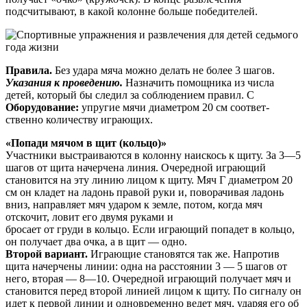
подсчитывают, в какой колонне больше победителей.
Правила.
Без удара мяча можно делать не более 3 шагов.
Указания к проведению.
Назначить помощника из числа
детей, который бы следил за соблюдением правил. С
Оборудование:
упругие мячи диаметром 20 см соответ­
ственно количеству играющих.
«Попади мячом в щит (кольцо)»
Участники выстраиваются в колонну наискось к щиту. За 3—5
шагов от щита начерчена линия. Очередной играющий
становится на эту линию лицом к щиту. Мяч Г диаметром 20
см он кладет на ладонь правой руки и, поворачивая ладонь
вниз, направляет мяч ударом к земле, потом, когда мяч
отскочит, ловит его двумя руками и
бросает от груди в кольцо. Если играющий попадет в кольцо,
он получает два очка, а в щит — одно.
Второй вариант.
Играющие становятся так же. Напро­тив
щита начерчены линии: одна на расстоянии 3 — 5 ша­гов от
него, вторая — 8—10. Очередной играющий полу­чает мяч и
становится перед второй линией лицом к щиту. По сигналу он
идет к первой линии и одновременно ведет мяч, ударяя его об