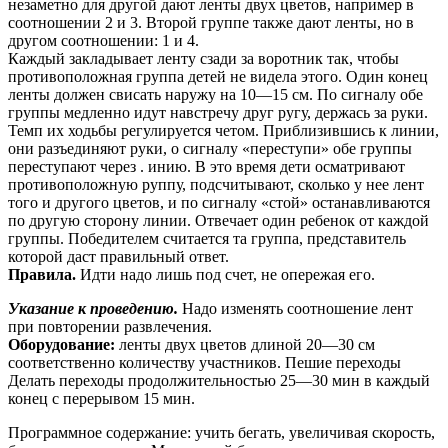
незаметно для другой дают ленты двух цветов, например в
соотношении 2 и 3. Второй группе также дают ленты, но в
другом соотношении: 1 и 4.
Каждый закладывает ленту сзади за воротник так, чтобы
противоположная группа детей не видела этого. Один конец
ленты должен свисать наружу на 10—15 см. По сигналу обе
группы медленно идут навстречу друг ругу, держась за руки.
Темп их ходьбы регулируется четом. Приблизившись к линии,
они разъединяют руки, о сигналу «переступи» обе группы
переступают через . инию. В это время дети осматривают
противоположную руппу, подсчитывают, сколько у нее лент
того и другого цветов, и по сигналу «стой» останавливаются
по другую сторону линии. Отвечает один ребенок от каждой
группы. Победителем считается та группа, представитель
которой даст правильный ответ.
Правила.
Идти надо лишь под счет, не опережая его.
Указание к проведению.
Надо изменять соотношение лент
при повторении развлечения.
Оборудование:
ленты двух цветов длиной 20—30 см
соответственно количеству участников. Пешие переходы
Делать переходы продолжительностью 25—30 мин в каждый
конец с перерывом 15 мин.
Программное содержание: учить бегать, увеличивая скорость,