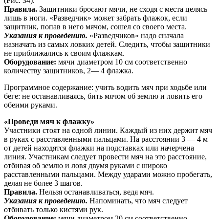
(Рис. 34).
Правила.
Защитники бросают мячи, не сходя с места целясь
лишь в ноги. «Разведчик» может забрать флажок, если
защитник, попав в него мячом, сошел со своего места.
Указания к проведению.
«Разведчиков» надо сначала
назначать из самых ловких детей. Следить, чтобы за­щитники
не приближались к своим флажкам.
Оборудование:
мячи диаметром 10 см соответственно
количеству защитников, 2— 4 флажка.
Программное содержание: учить водить мяч при ходьбе или
беге: не останавливаясь, бить мячом об землю и ловить его
обеими руками.
«Проведи мяч к флажку»
Участники стоят на одной линии. Каждый из них держит мяч
в руках с расставленными пальцами. На расстоянии 3 — 4 м
от детей находятся флажки на подставках или начерчена
линия. Участникам следует провести мяч на это расстояние,
отбивая об землю и ловя двумя руками с широко
расставленными пальцами. Между ударами можно пробегать,
делая не более 3 шагов.
Правила.
Нельзя останавливаться, ведя мяч.
Указания к проведению.
Напоминать, что мяч сле­дует
отбивать только кистями рук.
Оборудование:
мячи диаметром 20 см соответствен­но