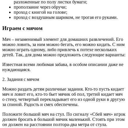
разложенные по полу листки бумаги;
проползание через обручи;
проход с книгой на голове;
проход с воздушным шариком, не трогая его руками.
Играем с мячом
Мяч – незаменимый элемент для домашних развлечений. Его
можно ловить, за ним можно бегать, его можно кидать. С ним
можно играть одному, либо привлечь к потехе нескольких
детей. Так, для дома можно предложить следующие варианты:
Известная всеми любимая забава, в особом описании даже не
нуждающаяся.
2. Задания с мячом
Можно раздать детям различные задания. Кто-то пусть кидает
мяч и ловит его, кто-то бьет мячик об пол, третий кидает мяч
о стену, четвертый перекладывает его из одной руки в другую
за спиной. Радость и смех обеспечены.
Положите большой мяч на стул. По сигналу «Сбей мяч» игрок
должен бросать в большой мячик маленький. Стоять при этом
он должен на расстоянии полтора-два метра от стула.