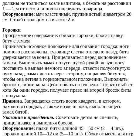
должны не толпиться возле капитана, а бежать на расстоянии
1 — 2 м от него или почти опережать товарища.
Оборудование:
мяч эластичный, пружинистый диамет­ром 20
см. Столб с кольцом на высоте 2 м.
Городки
Программное содержание: сбивать городки, бросая палку-
биту с замаха.
Принимать исходное положение для сбивания городка: ноги
немного расставлены, туловище слегка отведено назад, бита
удерживается за конец. Прицеливаться перед выполнением
замаха. Выполнять замах полусог­нутой рукой: левую ногу
поставить в выпаде немного впереди, отвести полусогнутую
руку назад, замах делать через сторону, направляя биту так,
чтобы она летела в горизонтальном положении. Выполнять
бросок с линии кона. Действовать по очереди. Тот, кто выбьет
хотя бы один городок, получает право на второй бросок биты
с полукона.
Правила.
Запрещается стоять возле квадрата, в кото­ром,
находятся городки, а также возле игрока, выполняю­щего
замах битой.
Указания к проведению.
Советовать детям не спешить,
прицеливаясь и выполняя бросок.
Оборудование:
палки-биты длиной 45—50 см (2— 4 шт.),
городки длиной 10—12 см (5—10 шт.). Сбоку от места для игр