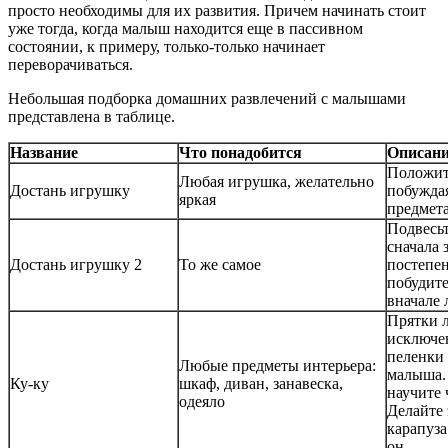
просто необходимы для их развития. Причем начинать стоит
уже тогда, когда малыш находится еще в пассивном
состоянии, к примеру, только-только начинает
переворачиваться.
Небольшая подборка домашних развлечений с малышами
представлена в таблице.
Название
Что понадобится
Описан
Положит
Любая игрушка, желательно
Достань игрушку
побуждая
яркая
предмета
Подвесь
сначала 
Достань игрушку 2
То же самое
постепе
побудите
вначале 
Прятки 
исключе
пеленки 
Любые предметы интерьера:
малыша.
Ку-ку
шкаф, диван, занавеска,
научите 
одеяло
Делайте 
карапуза
он.