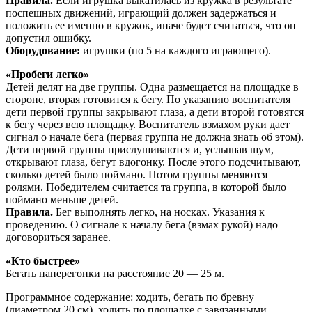
Правила.
Если игрушка выкатилась из кружка в результате
поспешных движений, играющий должен за­держаться и
положить ее именно в кружок, иначе будет считаться, что он
допустил ошибку.
Оборудование:
игрушки (по 5 на каждого играющего).
«Пробеги легко»
Детей делят на две группы. Одна размещается на площадке в
стороне, вторая готовится к бегу. По указанию воспитателя
дети первой группы закрывают глаза, а дети второй готовятся
к бегу через всю площадку. Воспитатель взмахом руки дает
сигнал о начале бега (первая группа не должна знать об этом).
Дети первой группы прислу­шиваются и, услышав шум,
открывают глаза, бегут вдо­гонку. После этого подсчитывают,
сколько детей было поймано. Потом группы меняются
ролями. Победителем считается та группа, в которой было
поймано меньше детей.
Правила.
Бег выполнять легко, на носках. Указания к
проведению. О сигнале к началу бега (взмах рукой) надо
договориться заранее.
«Кто быстрее»
Бегать наперегонки на расстояние 20 — 25 м.
Программное содержание: ходить, бегать по бревну
(диаметром 20 см), ходить по площадке с завя­занными