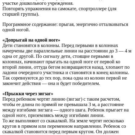
участке дошкольного учреждения.
Повторять упражнения на самокате, спортроллере (для
старшей группы).
Программное содержание: прыгая, энер­гично отталкиваться
одной ногой.
«Допрыгай на одной ноге»
Дети становятся в колонны. Перед первыми в колоннах
начерчены две параллельные линии на расстоянии до 3 — 4 м
одна от другой. По сигналу дети, стоящие первыми в
колоннах, начинают прыгать на одной ноге от первой ко
второй линии, оттуда бегом возвра­щаются назад, хлопают по
ладони очередного участника и становятся в конец колонны.
Так соревнуются до тех пор, пока одна из колонн первой не
закончит дей­ствия — она и будет победителем.
«Прыжки через зигзаг»
Перед ребенком чертят линию (зигзаг) с таким расчетом,
чтобы ее длина по прямой не превышала 3 м, а расстояние
между изгибами зигзага — одного шага. Ре­бенок прыгает на
одной ноге, приземляясь между изгибами линии.
То же выполняют со скакалкой. На земле чертят несколько
кругов в прямом или переменном направле­нии. Ребенок со
скакалкой становится перед первым кругом. Он должен