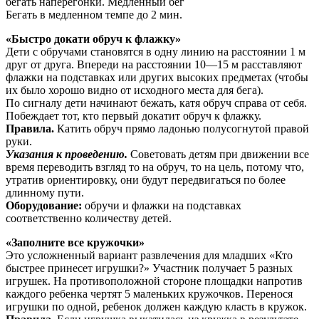
бегать наперегонки. Медленный бег
Бегать в медленном темпе до 2 мин.
«Быстро докати обруч к флажку»
Дети с обручами становятся в одну линию на расстоянии 1 м
друг от друга. Впереди на расстоянии 10—15 м расставляют
флажки на подставках или других высоких предметах (чтобы
их было хорошо видно от исходного места для бега).
По сигналу дети начинают бежать, катя обруч справа от себя.
Побеждает тот, кто первый докатит обруч к флажку.
Правила.
Катить обруч прямо ладонью полусогнутой правой
руки.
Указания к проведению.
Советовать детям при движе­нии все
время переводить взгляд то на обруч, то на цель, потому что,
утратив ориентировку, они будут пере­двигаться по более
длинному пути.
Оборудование:
обручи и флажки на подставках
соответственно количеству детей.
«Заполните все кружочки»
Это усложненный вариант развлечения для младших «Кто
быстрее принесет игрушки?» Участник получает 5 разных
игрушек. На противоположной стороне площадки напротив
каждого ребенка чертят 5 маленьких кружоч­ков. Перенося
игрушки по одной, ребенок должен каждую класть в кружок.