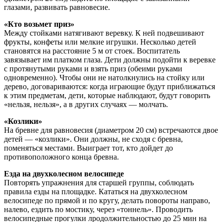
глазами, развивать равновесие.
«Кто возьмет приз»
Между стойками натягивают веревку. К ней подве­шивают
фрукты, конфеты или мелкие игрушки. Несколь­ко детей
становятся на расстояние 5 м от стоек. Воспи­татель
завязывает им платком глаза. Дети должны по­дойти к веревке
с протянутыми руками и взять приз (обеими руками
одновременно). Чтобы они не натолкну­лись на стойку или
дерево, договариваются: когда играю­щие будут приближаться
к этим предметам, дети, ко­торые наблюдают, будут говорить
«нельзя, нельзя», а в других случаях — молчать.
«Козлики»
На бревне для равновесия (диаметром 20 см) встре­чаются двое
детей — «козлики». Они должны, не сходя с бревна,
поменяться местами. Выиграет тот, кто дойдет до
противоположного конца бревна.
Езда на двухколесном велосипеде
Повторять упражнения для старшей группы, соблю­дать
правила езды на площадке. Кататься на двухколес­ном
велосипеде по прямой и по кругу, делать повороты направо,
налево, ездить по мостику, через «тоннель». Проводить
велосипедные прогулки лродолжительностью до 25 мин на