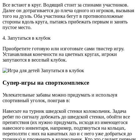
Все встают в круг. Водящий стоит за спинами участников.
Далее он дотрагивается до плеча одного из игроков, вызывая
того на дуэль. Оба участника бегут в противоположные
стороны вдоль круга, пытаясь прибежать первым и занять
пустое место.
4. Запутаться в клубок
Приобретите готовую или изготовьте сами твистер игру.
Устанавливая конечности на цветных кругах, игроки
запутаются в веселый клубок.
Супер-игры на спорткомплексе
Увлекательные забавы можно придумать и используя
спортивный уголок, поиграв в:
Навесьте на турник шведской стенки колокольчик. Задача
ребят по сигналу добежать до шведской стенки, обойти все
препятствия (их нужно придумать, исходя из имеющегося
навесного инвентаря, например, подтянуться на кольцах,
переползти с них на канатных лаз и с него уже добраться до
турника) и прозвенеть в колокольчик. Кто это сделает первым,