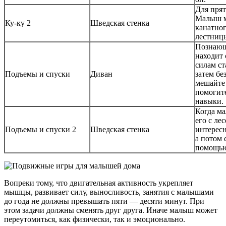
Для прят
Малыш м
Ку-ку 2
Шведская стенка
канатног
лестниц
Познающ
находит 
силам ст
Подъемы и спуски
Диван
затем бе
мешайте 
помогит
навыки.
Когда ма
его с ле
Подъемы и спуски 2
Шведская стенка
интересн
а потом 
помощь
Вопреки тому, что двигательная активность укрепляет
мышцы, развивает силу, выносливость, занятия с малышами
до года не должны превышать пяти — десяти минут. При
этом задачи должны сменять друг друга. Иначе малыш может
переутомиться, как физически, так и эмоционально.