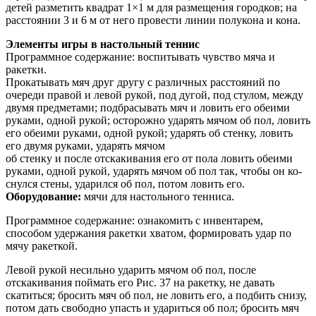
детей разметить квадрат 1×1 м для размещения городков; на
расстоянии 3 и 6 м от него провести линии полукона и кона.
Элементы игры в настольный теннис
Программное содержание: воспитывать чув­ство мяча и
ракетки.
Прокатывать мяч друг другу с различных расстояний по
очереди правой и левой рукой, под дугой, под стулом, между
двумя предметами; подбрасывать мяч и ловить его обеими
руками, одной рукой; осторожно ударять мячом об пол, ловить
его обеими руками, одной рукой; уда­рять об стенку, ловить
его двумя руками, ударять мячом
об стенку и после отскакивания его от пола ловить обеими
руками, одной рукой, ударять мячом об пол так, чтобы он ко­
снулся стены, ударился об пол, потом ло­вить его.
Оборудование:
мячи для настольного тенниса.
Программное содержание: ознакомить с инвентарем,
способом удер­жания ракетки хватом, формировать удар по
мячу ракеткой.
Левой рукой несильно ударить мячом об пол, после
отскакивания поймать его Рис. 37 на ракетку, не давать
скатиться; бросить мяч об пол, не ловить его, а подбить снизу,
потом дать свободно упасть и удариться об пол; бросить мяч