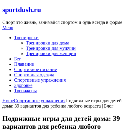
Skip
sportdush.ru
to
content
Спорт это жизнь, занимайся спортом и будь всегда в форме
Menu
Тренировки
Тренировки для дома
Тренировки для мужчин
Тренировки для женщин
Бег
Плавание
Спортивное питание
Спортивная одежда
Спортивные упражнения
Здоровье
Тренажеры
Home
Спортивные упражнения
Подвижные игры для детей
дома: 39 вариантов для ребенка любого возраста | Блог
Подвижные игры для детей дома: 39
вариантов для ребенка любого