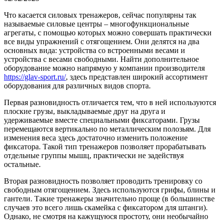
Что касается силовых тренажеров, сейчас популярны так
называемые силовые центры – многофункциональные
агрегаты, с помощью которых можно совершать практически
все виды упражнений с отягощением. Они делятся на два
основных вида: устройства со встроенными весами и
устройства с весами свободными. Найти дополнительное
оборудование можно напрямую у компании производителя
https://glav-sport.ru/
, здесь представлен широкий ассортимент
оборудования для различных видов спорта.
Первая разновидность отличается тем, что в ней используются
плоские грузы, выкладываемые друг на друга и
удерживаемые вместе специальными фиксаторами. Грузы
перемещаются вертикально по металлическим полозьям. Для
изменения веса здесь достаточно изменить положение
фиксатора. Такой тип тренажеров позволяет прорабатывать
отдельные группы мышц, практически не задействуя
остальные.
Вторая разновидность позволяет проводить тренировку со
свободным отягощением. Здесь используются грифы, блины и
гантели. Такие тренажеры значительно проще (в большинстве
случаев это всего лишь скамейка с фиксатором для штанги).
Однако, не смотря на кажущуюся простоту, они необычайно