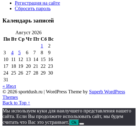
Регистрация на сайте
Сбросить пароль
Календарь записей
Август 2026
Пн
Вт
Ср
Чт
Пт
Сб
Вс
1
2
3
4
5
6
7
8
9
10
11
12
13
14
15
16
17
18
19
20
21
22
23
24
25
26
27
28
29
30
31
« Июл
© 2026 sportdush.ru
| WordPress Theme by
Superb WordPress
Themes
Back to Top ↑
Мы используем куки для наилучшего представления нашего
сайта. Если Вы продолжите использовать сайт, мы будем
считать что Вас это устраивает.
Ok