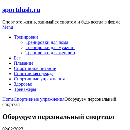
Skip
sportdush.ru
to
content
Спорт это жизнь, занимайся спортом и будь всегда в форме
Menu
Тренировки
Тренировки для дома
Тренировки для мужчин
Тренировки для женщин
Бег
Плавание
Спортивное питание
Спортивная одежда
Спортивные упражнения
Здоровье
Тренажеры
Home
Спортивные упражнения
Оборудуем персональный
спортзал
Оборудуем персональный спортзал
02/02/2023