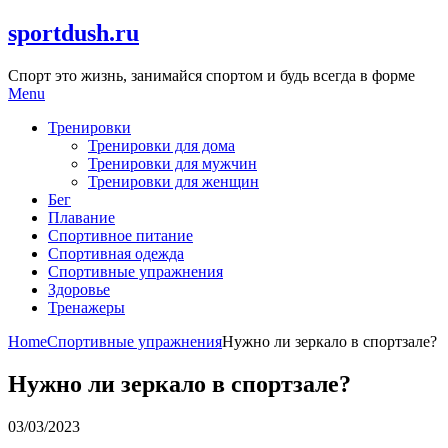
Skip
sportdush.ru
to
content
Спорт это жизнь, занимайся спортом и будь всегда в форме
Menu
Тренировки
Тренировки для дома
Тренировки для мужчин
Тренировки для женщин
Бег
Плавание
Спортивное питание
Спортивная одежда
Спортивные упражнения
Здоровье
Тренажеры
Home
Спортивные упражнения
Нужно ли зеркало в спортзале?
Нужно ли зеркало в спортзале?
03/03/2023