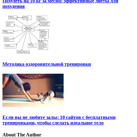
Похудеть на 10 кг за месяц: эффективные диеты для
похудения
Методика оздоровительной тренировки
Если вы не любите залы: 10 сайтов с бесплатными
тренировками, чтобы сделать идеальное тело
About The Author