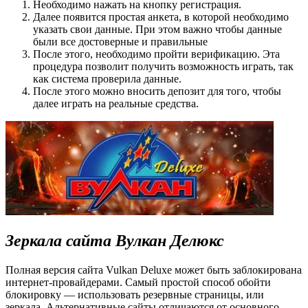
Необходимо нажать на кнопку регистрация.
Далее появится простая анкета, в которой необходимо
указать свои данные. При этом важно чтобы данные
были все достоверные и правильные
После этого, необходимо пройти верификацию. Эта
процедура позволит получить возможность играть, так
как система проверила данные.
После этого можно вносить депозит для того, чтобы
далее играть на реальные средства.
Зеркала сайта Вулкан Делюкс
Полная версия сайта Vulkan Deluxe может быть заблокирована
интернет-провайдерами. Самый простой способ обойти
блокировку — использовать резервные страницы, или
зеркала. Альтернативные сайты отличаются от основного