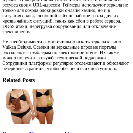
ресурса своим URL-адресом. Геймеры используют зеркала не
только для обхода блокировки онлайн-казино, но и в
ситуациях, когда основной сайт не работает из-за других
чрезвычайных ситуаций, таких как сбои в работе сервера,
DDoS-атаки, перегрузка оборудования или отключение
электричества.
Нет необходимости самостоятельно искать зеркала казино
Vulkan Deluxe. Ссылки на зеркальные игровые порталы
рассылаются гэмблерам по электронной почте. Их также
можно получить в службе технической поддержки.
Сотрудники платформы регулярно отслеживают и обновляют
резервные страницы, чтобы обеспечить их доступность.
Related Posts