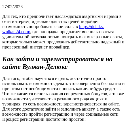
27/02/2023
Для тех, кто предпочитает наслаждаться азартными играми в
сети интернет, идеально для этих целей подойдет
возможность попробовать свои силы в
https://deluks-
wulkan24.com/
, где площадка предлагает воспользоваться
удивительной возможностью поиграть в самые разные слоты,
которые только может предложить действительно надежный и
проверенный интернет провайдер.
Как зайти и зарегистрироваться на
сайте Вулкан-Делюкс
Для того, чтобы научиться играть, достаточно просто
использовать возможность делать это совершенно бесплатно и
при этом нет необходимости вносить какие-нибудь средства.
Что же касается использования современных бонусов, а также
возможности участвовать в различного рода акциях и
турнирах, то есть возможность зарегистрироваться на сайте.
Для этого достаточно зайти и заполнить анкету, а также есть
возможность пройти регистрацию и через социальные сети.
Процесс регистрации достаточно простой: