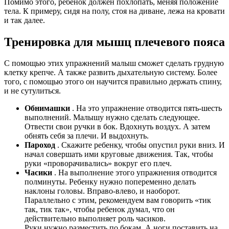
Помимо этого, ребенок должен похлопать, меняя положение
тела. К примеру, сидя на полу, стоя на диване, лежа на кровати
и так далее.
Тренировка для мышц плечевого пояса
С помощью этих упражнений малыш сможет сделать грудную
клетку крепче. А также развить дыхательную систему. Более
того, с помощью этого он научится правильно держать спину,
и не сутулиться.
Обнимашки
. На это упражнение отводится пять-шесть
выполнений. Малышу нужно сделать следующее.
Отвести свои ручки в бок. Вдохнуть воздух. А затем
обнять себя за плечи. И выдохнуть.
Пароход
. Скажите ребенку, чтобы опустил руки вниз. И
начал совершать ими круговые движения. Так, чтобы
руки «проворачивались» вокруг его плеч.
Часики
. На выполнение этого упражнения отводится
полминуты. Ребенку нужно попеременно делать
наклоны головы. Вправо-влево, и наоборот.
Параллельно с этим, рекомендуем вам говорить «тик
так, тик так», чтобы ребенок думал, что он
действительно выполняет роль часиков.
Руки нужно разместить по бокам. А ноги поставить на