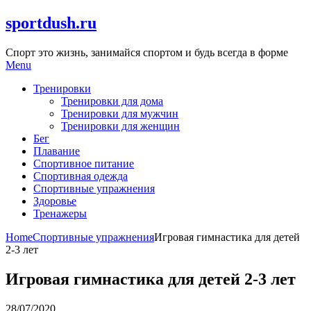
Skip
sportdush.ru
to
content
Спорт это жизнь, занимайся спортом и будь всегда в форме
Menu
Тренировки
Тренировки для дома
Тренировки для мужчин
Тренировки для женщин
Бег
Плавание
Спортивное питание
Спортивная одежда
Спортивные упражнения
Здоровье
Тренажеры
Home
Спортивные упражнения
Игровая гимнастика для детей
2-3 лет
Игровая гимнастика для детей 2-3 лет
28/07/2020