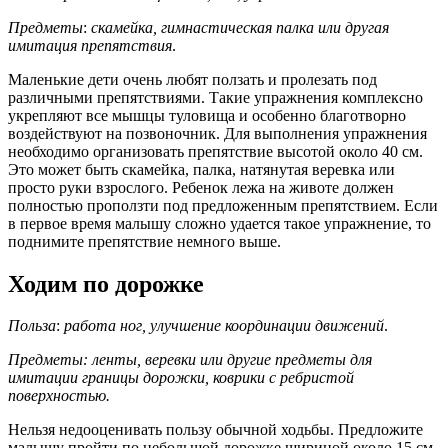
Предметы
:
скамейка, гимнастическая палка или другая
имитация препятствия
.
Маленькие дети очень любят ползать и пролезать под
различными препятствиями. Такие упражнения комплексно
укрепляют все мышцы туловища и особенно благотворно
воздействуют на позвоночник. Для выполнения упражнения
необходимо организовать препятствие высотой около 40 см.
Это может быть скамейка, палка, натянутая веревка или
просто руки взрослого. Ребенок лежа на животе должен
полностью проползти под предложенным препятствием. Если
в первое время малышу сложно удается такое упражнение, то
поднимите препятствие немного выше.
Ходим по дорожке
Польза
:
работа ног, улучшение координации движений
.
Предметы: ленты, веревки или другие предметы для
имитации границы дорожки, коврики с
ребристой
поверхностью.
Нельзя недооценивать пользу обычной ходьбы. Предложите
малышу пройти по небольшой дорожке шириной около 15 см.