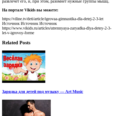
развлечет его, и, при этом, разомнет нужные группы мышц.
На портале Vikids вы можете:
https://viline.tv/deti/article/igrovaa-gimnastika-dla-detej-2-3-let
Источник Источник Источник
https://www.vikids.ru/articles/utrennyaya-zaryadka-dlya-detey-2-3-
let-v-igrovoy-forme
Related Posts
Зарядка для детей под музыку — Art Music