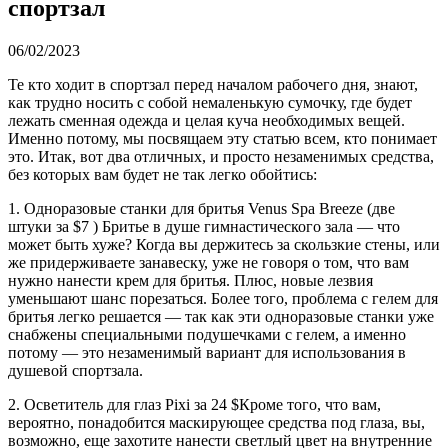
спортзал
06/02/2023
Те кто ходит в спортзал перед началом рабочего дня, знают,
как трудно носить с собой немаленькую сумочку, где будет
лежать сменная одежда и целая куча необходимых вещей.
Именно потому, мы посвящаем эту статью всем, кто понимает
это. Итак, вот два отличных, и просто незаменимых средства,
без которых вам будет не так легко обойтись:
1. Одноразовые станки для бритья Venus Spa Breeze (две
штуки за $7 ) Бритье в душе гимнастического зала — что
может быть хуже? Когда вы держитесь за скользкие стены, или
же придерживаете занавеску, уже не говоря о том, что вам
нужно нанести крем для бритья. Плюс, новые лезвия
уменьшают шанс порезаться. Более того, проблема с гелем для
бритья легко решается — так как эти одноразовые станки уже
снабжены специальными подушечками с гелем, а именно
потому — это незаменимый вариант для использования в
душевой спортзала.
2. Осветитель для глаз Рixi за 24 $Кроме того, что вам,
вероятно, понадобится маскирующее средства под глаза, вы,
возможно, еще захотите нанести светлый цвет на внутренние