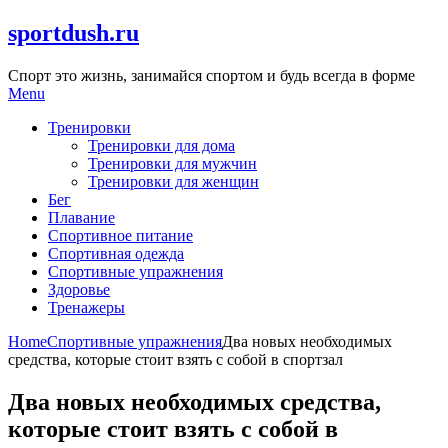
Skip
sportdush.ru
to
content
Спорт это жизнь, занимайся спортом и будь всегда в форме
Menu
Тренировки
Тренировки для дома
Тренировки для мужчин
Тренировки для женщин
Бег
Плавание
Спортивное питание
Спортивная одежда
Спортивные упражнения
Здоровье
Тренажеры
Home
Спортивные упражнения
Два новых необходимых
средства, которые стоит взять с собой в спортзал
Два новых необходимых средства,
которые стоит взять с собой в