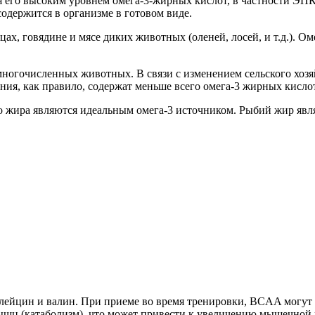
его высоким уровнем омега-3-жирных кислот, в частности ЭПК
 содержится в организме в готовом виде.
х, говядине и мясе диких животных (оленей, лосей, и т.д.). Ом
 многочисленных животных. В связи с изменением сельского хо
ия, как правило, содержат меньше всего омега-3 жирных кислот
о жира являются идеальным омега-3 источником. Рыбий жир явл
лейцин и валин. При приеме во время тренировки, BCAA могут 
шц (катаболизм), что может привести к увеличению мышечной 