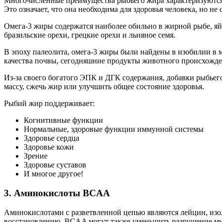
Многочисленные преимущества рыбьего жира характеризуются 
Это означает, что она необходима для здоровья человека, но не
Омега-3 жиры содержатся наиболее обильно в жирной рыбе, яйца
бразильские орехи, грецкие орехи и льняное семя.
В эпоху палеолита, омега-3 жиры были найдены в изобилии в
качества почвы, сегодняшние продукты животного происхожден
Из-за своего богатого ЭПК и ДГК содержания, добавки рыбьег
массу, сжечь жир или улучшить общее состояние здоровья.
Рыбий жир поддерживает:
Когнитивные функции
Нормальные, здоровые функции иммунной системы
Здоровье сердца
Здоровье кожи
Зрение
Здоровье суставов
И многое другое!
3. Аминокислоты BCAA
Аминокислотами с разветвленной цепью являются лейцин, изо
восстановлению. BCAA могут также уменьшить разрушение мы