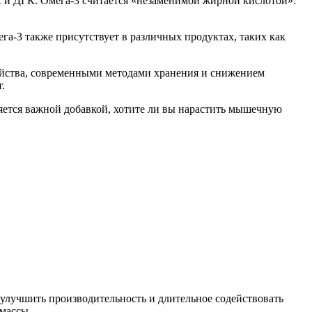
 и ДГК. Омега-3 считается «незаменимой жирной кислотой».
ега-3 также присутствует в различных продуктах, таких как
зяйства, современными методами хранения и снижением
.
яется важной добавкой, хотите ли вы нарастить мышечную
улучшить производительность и длительное содействовать
массы.