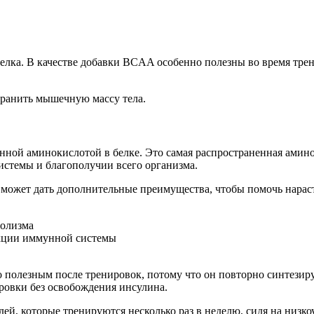
лка. В качестве добавки BCAA особенно полезны во время тре
хранить мышечную массу тела.
нной аминокислотой в белке. Это самая распространенная амин
истемы и благополучии всего организма.
 может дать дополнительные преимущества, чтобы помочь нарас
олизма
кции иммунной системы
 полезным после тренировок, потому что он повторно синтезир
ровки без освобождения инсулина.
дей, которые тренируются несколько раз в неделю, сидя на низко