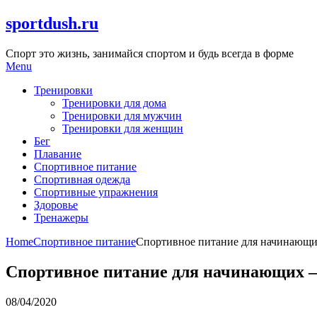
Skip
sportdush.ru
to
content
Спорт это жизнь, занимайся спортом и будь всегда в форме
Menu
Тренировки
Тренировки для дома
Тренировки для мужчин
Тренировки для женщин
Бег
Плавание
Спортивное питание
Спортивная одежда
Спортивные упражнения
Здоровье
Тренажеры
Home
Спортивное питание
Спортивное питание для начинающи
Спортивное питание для начинающих —
08/04/2020