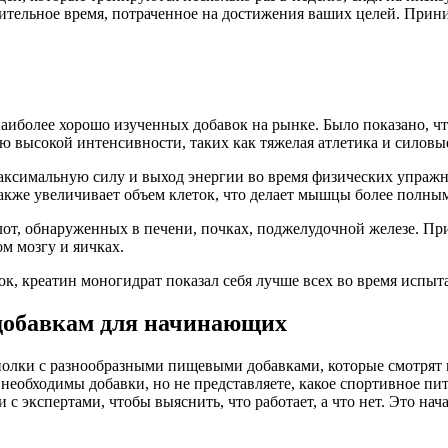
лительное время, потраченное на достижения ваших целей. Прин
наиболее хорошо изученных добавок на рынке. Было показано, ч
 высокой интенсивности, таких как тяжелая атлетика и силовы
аксимальную силу и выход энергии во время физических упражн
акже увеличивает объем клеток, что делает мышцы более полны
т, обнаруженных в печени, почках, поджелудочной железе. При
м мозгу и яичках.
к, креатин моногидрат показал себя лучше всех во время испыт
добавкам для начинающих
олки с разнообразными пищевыми добавками, которые смотрят на
 необходимы добавки, но не представляете, какое спортивное пи
 с экспертами, чтобы выяснить, что работает, а что нет. Это нач