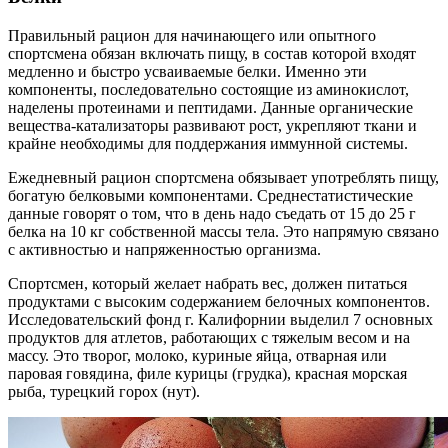
Правильный рацион для начинающего или опытного
спортсмена обязан включать пищу, в состав которой входят
медленно и быстро усваиваемые белки. Именно эти
компоненты, последовательно состоящие из аминокислот,
наделены протеинами и пептидами. Данные органические
вещества-катализаторы развивают рост, укрепляют ткани и
крайне необходимы для поддержания иммунной системы.
Ежедневный рацион спортсмена обязывает употреблять пищу,
богатую белковыми компонентами. Среднестатистические
данные говорят о том, что в день надо съедать от 15 до 25 г
белка на 10 кг собственной массы тела. Это напрямую связано
с активностью и напряженностью организма.
Спортсмен, который желает набрать вес, должен питаться
продуктами с высоким содержанием белочных компонентов.
Исследовательский фонд г. Калифорнии выделил 7 основных
продуктов для атлетов, работающих с тяжелым весом и на
массу. Это творог, молоко, куриные яйца, отварная или
паровая говядина, филе курицы (грудка), красная морская
рыба, турецкий горох (нут).