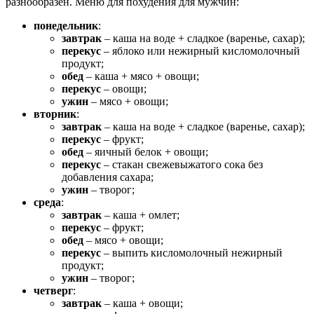
разнообразен. Меню для похудения для мужчин:
понедельник
:
завтрак
– каша на воде + сладкое (варенье, сахар);
перекус
– яблоко или нежирный кисломолочный
продукт;
обед
– каша + мясо + овощи;
перекус
– овощи;
ужин
– мясо + овощи;
вторник
:
завтрак
– каша на воде + сладкое (варенье, сахар);
перекус
– фрукт;
обед
– яичный белок + овощи;
перекус
– стакан свежевыжатого сока без
добавления сахара;
ужин
– творог;
среда
:
завтрак
– каша + омлет;
перекус
– фрукт;
обед
– мясо + овощи;
перекус
– выпить кисломолочный нежирный
продукт;
ужин
– творог;
четверг
:
завтрак
– каша + овощи;