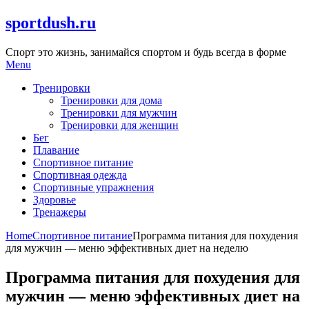
Skip
sportdush.ru
to
content
Спорт это жизнь, занимайся спортом и будь всегда в форме
Menu
Тренировки
Тренировки для дома
Тренировки для мужчин
Тренировки для женщин
Бег
Плавание
Спортивное питание
Спортивная одежда
Спортивные упражнения
Здоровье
Тренажеры
Home
Спортивное питание
Программа питания для похудения
для мужчин — меню эффективных диет на неделю
Программа питания для похудения для
мужчин — меню эффективных диет на