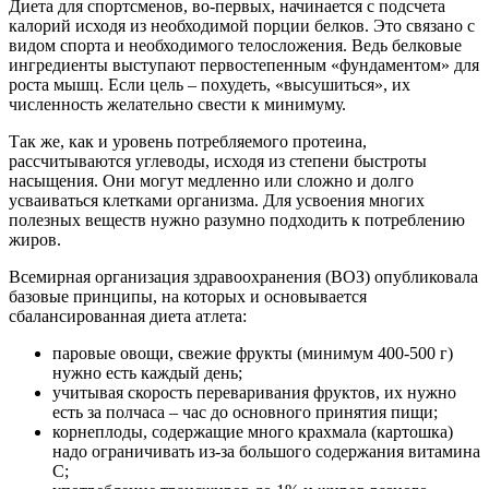
Диета для спортсменов, во-первых, начинается с подсчета
калорий исходя из необходимой порции белков. Это связано с
видом спорта и необходимого телосложения. Ведь белковые
ингредиенты выступают первостепенным «фундаментом» для
роста мышц. Если цель – похудеть, «высушиться», их
численность желательно свести к минимуму.
Так же, как и уровень потребляемого протеина,
рассчитываются углеводы, исходя из степени быстроты
насыщения. Они могут медленно или сложно и долго
усваиваться клетками организма. Для усвоения многих
полезных веществ нужно разумно подходить к потреблению
жиров.
Всемирная организация здравоохранения (ВОЗ) опубликовала
базовые принципы, на которых и основывается
сбалансированная диета атлета:
паровые овощи, свежие фрукты (минимум 400-500 г)
нужно есть каждый день;
учитывая скорость переваривания фруктов, их нужно
есть за полчаса – час до основного принятия пищи;
корнеплоды, содержащие много крахмала (картошка)
надо ограничивать из-за большого содержания витамина
С;