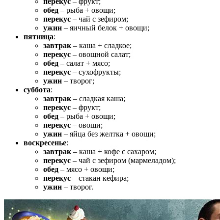
перекус
– фрукт;
обед
– рыба + овощи;
перекус
– чай с зефиром;
ужин
– яичный белок + овощи;
пятница
:
завтрак
– каша + сладкое;
перекус
– овощной салат;
обед
– салат + мясо;
перекус
– сухофрукты;
ужин
– творог;
суббота
:
завтрак
– сладкая каша;
перекус
– фрукт;
обед
– рыба + овощи;
перекус
– овощи;
ужин
– яйца без желтка + овощи;
воскресенье
:
завтрак
– каша + кофе с сахаром;
перекус
– чай с зефиром (мармеладом);
обед
– мясо + овощи;
перекус
– стакан кефира;
ужин
– творог.