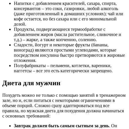
Напитки с добавлением красителей, сахара, спирта,
консервантов – это соки, газировки, любой алкоголь
(даже приготовленный в домашних условиях); чай или
кофе остается, но без сахара или с его минимальной
дозой.
Продукты, подвергающиеся термообработке с
добавлением жиров (масла растительное, сливочное и
т.д.) – жарке, а также копчению, солению.
Сладости, йогурт и некоторые фрукты (бананы,
виноград) являются простыми углеводами, которые
посредством инсулина быстро претворяются в жировые
отложения.
Полуфабрикаты – пельмени, котлетки, вареники,
наггетсы – все это есть категорически запрещено.
Диета для мужчин
Похудеть можно не только с помощью занятий в тренажерном
зале, но и, если питаться с некоторыми ограничениями в
объеме порций. Сложно сразу адаптироваться под все
правила, но мужская диета для похудения должна начинаться
с основных требований:
Завтрак должен быть самым сытным за день
. Он