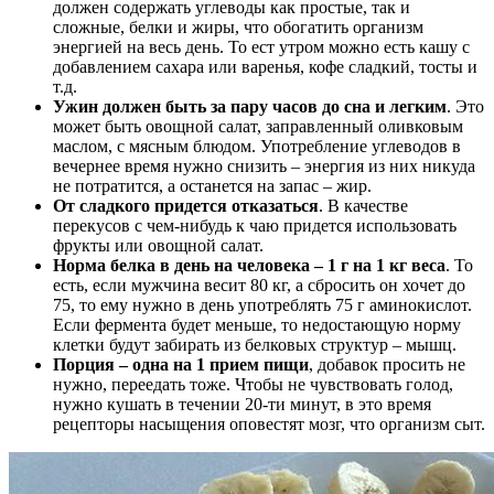
должен содержать углеводы как простые, так и
сложные, белки и жиры, что обогатить организм
энергией на весь день. То ест утром можно есть кашу с
добавлением сахара или варенья, кофе сладкий, тосты и
т.д.
Ужин должен быть за пару часов до сна и легким
. Это
может быть овощной салат, заправленный оливковым
маслом, с мясным блюдом. Употребление углеводов в
вечернее время нужно снизить – энергия из них никуда
не потратится, а останется на запас – жир.
От сладкого придется отказаться
. В качестве
перекусов с чем-нибудь к чаю придется использовать
фрукты или овощной салат.
Норма белка в день на человека – 1 г на 1 кг веса
. То
есть, если мужчина весит 80 кг, а сбросить он хочет до
75, то ему нужно в день употреблять 75 г аминокислот.
Если фермента будет меньше, то недостающую норму
клетки будут забирать из белковых структур – мышц.
Порция – одна на 1 прием пищи
, добавок просить не
нужно, переедать тоже. Чтобы не чувствовать голод,
нужно кушать в течении 20-ти минут, в это время
рецепторы насыщения оповестят мозг, что организм сыт.