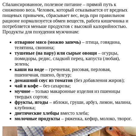
Сбалансированное, полезное питание – прямой путь к
снижению веса. Человек, который отказывается от вредных
пищевых привычек, сбрасывает вес, ведь при правильном
рационе нормализуется обмен веществ, работа кишечника и
потребляется меньше продуктов с высокой калорийностью.
Продукты для похудения мужчинам:
отварное мясо (можно запечь)
– птица, говядина,
телятина, свинина;
тушеные (на пару) или сырые овощи
– огурцы,
помидоры, редис, сладкий перец, капуста (любая),
зелень;
каши на воде
– гречневая, рисовая, перловая,
пшеничная, пшено, булгур;
домашний соус из томатов
(без добавления жиров);
чай и кофе
– без сахарозы;
мучное
– только макаронные изделия из пшеницы
твердых сортов;
фрукты, ягоды
– яблоки, груши, арбуз, лимон, малина,
клубника;
диетические хлебцы
вместо хлеба;
молочные продукты
– ряженка, кефир, молоко, творог.