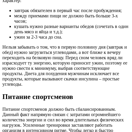
характер:
завтрак обязателен в первый час после пробуждения;
между приемами пищи не должно быть больше 3-х
часов;
кушать нужно разные варианты обедов (сочетать в один
день мясо и яйца и т.д.);
ужин за 2-3 часа до сна.
Нельзя забывать о том, что в первую половину дня (завтрак и
обед) нужно загрузиться углеводами, а вот ближе к вечеру
переходить на белковую пищу. Перед сном человек вряд ли
израсходует ту энергию, которую приносит ужин, поэтому ее
нужно свести к минимуму, выбрав соответствующие
продукты. Диета для похудения мужчинам исключает все
продукты, которые вызывают скачки инсулина – простые
углеводы.
Питание спортсменов
Питание спортсменов должно быть сбалансированным.
Данный факт напрямую связан с затратами огромнейшего
количества энергии и сил во время длительных физических
нагрузок. Усиленные тренировки заставляют работать
организм в интенсивном ритме. Чтобы легко и быстро