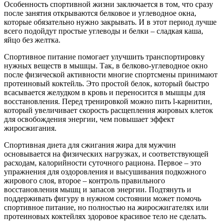
Особенность спортивной жизни заключается в том, что сразу
после занятия открываются белковое и углеводное окна,
которые обязательно нужно закрывать. И в этот период лучше
всего подойдут простые углеводы и белки – сладкая каша,
яйцо без желтка.
Спортивное питание помогает улучшить транспортировку
нужных веществ в мышцы. Так, в белково-углеводное окно
после физической активности многие спортсмены принимают
протеиновый коктейль. Это простой белок, который быстро
всасывается желудком в кровь и переносится в мышцы для
восстановления. Перед тренировкой можно пить l-карнитин,
который увеличивает скорость расщепления жировых клеток
для освобождения энергии, чем повышает эффект
жиросжигания.
Спортивная диета для сжигания жира для мужчин
основывается на физических нагрузках, и соответствующей
расходам, калорийности суточного рациона. Первое – это
упражнения для оздоровления и высушивания подкожного
жирового слоя, второе – контроль правильного
восстановления мышц и запасов энергии. Подтянуть и
поддерживать фигуру в нужном состоянии может помочь
спортивное питание, но полностью на жиросжигателях или
протеиновых коктейлях здоровое красивое тело не сделать.