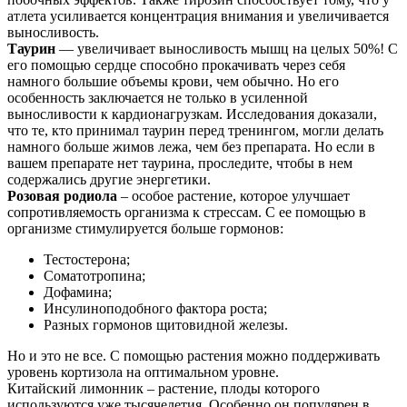
атлета усиливается концентрация внимания и увеличивается
выносливость.
Таурин
— увеличивает выносливость мышц на целых 50%! С
его помощью сердце способно прокачивать через себя
намного большие объемы крови, чем обычно. Но его
особенность заключается не только в усиленной
выносливости к кардионагрузкам. Исследования доказали,
что те, кто принимал таурин перед тренингом, могли делать
намного больше жимов лежа, чем без препарата. Но если в
вашем препарате нет таурина, проследите, чтобы в нем
содержались другие энергетики.
Розовая родиола
– особое растение, которое улучшает
сопротивляемость организма к стрессам. С ее помощью в
организме стимулируется больше гормонов:
Тестостерона;
Соматотропина;
Дофамина;
Инсулиноподобного фактора роста;
Разных гормонов щитовидной железы.
Но и это не все. С помощью растения можно поддерживать
уровень кортизола на оптимальном уровне.
Китайский лимонник – растение, плоды которого
используются уже тысячелетия. Особенно он популярен в