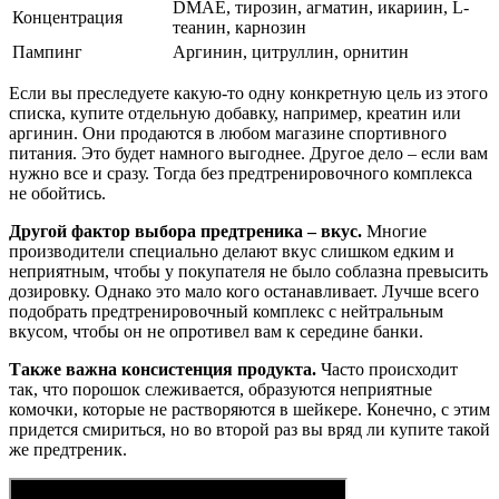
DMAE, тирозин, агматин, икариин, L-
Концентрация
теанин, карнозин
Пампинг
Аргинин, цитруллин, орнитин
Если вы преследуете какую-то одну конкретную цель из этого
списка, купите отдельную добавку, например, креатин или
аргинин. Они продаются в любом магазине спортивного
питания. Это будет намного выгоднее. Другое дело – если вам
нужно все и сразу. Тогда без предтренировочного комплекса
не обойтись.
Другой фактор выбора предтреника – вкус.
Многие
производители специально делают вкус слишком едким и
неприятным, чтобы у покупателя не было соблазна превысить
дозировку. Однако это мало кого останавливает. Лучше всего
подобрать предтренировочный комплекс с нейтральным
вкусом, чтобы он не опротивел вам к середине банки.
Также важна консистенция продукта.
Часто происходит
так, что порошок слеживается, образуются неприятные
комочки, которые не растворяются в шейкере. Конечно, с этим
придется смириться, но во второй раз вы вряд ли купите такой
же предтреник.