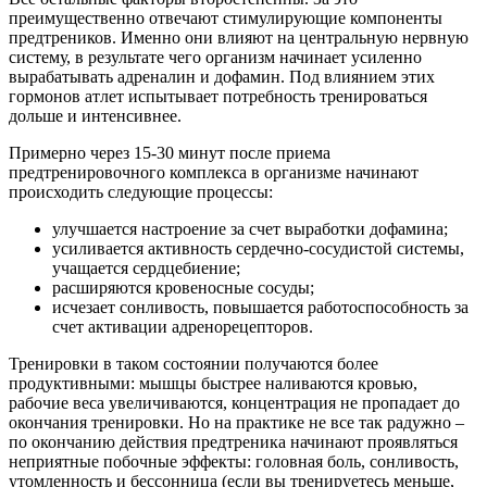
преимущественно отвечают стимулирующие компоненты
предтреников. Именно они влияют на центральную нервную
систему, в результате чего организм начинает усиленно
вырабатывать адреналин и дофамин. Под влиянием этих
гормонов атлет испытывает потребность тренироваться
дольше и интенсивнее.
Примерно через 15-30 минут после приема
предтренировочного комплекса в организме начинают
происходить следующие процессы:
улучшается настроение за счет выработки дофамина;
усиливается активность сердечно-сосудистой системы,
учащается сердцебиение;
расширяются кровеносные сосуды;
исчезает сонливость, повышается работоспособность за
счет активации адренорецепторов.
Тренировки в таком состоянии получаются более
продуктивными: мышцы быстрее наливаются кровью,
рабочие веса увеличиваются, концентрация не пропадает до
окончания тренировки. Но на практике не все так радужно –
по окончанию действия предтреника начинают проявляться
неприятные побочные эффекты: головная боль, сонливость,
утомленность и бессонница (если вы тренируетесь меньше,