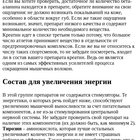
Если вы хотите проверить, достаточное ли количество бета-
аланина находится в препарате, обратите внимание на свои
ощущения: не должно возникать покалываний на коже,
особенно в области вокруг губ. Если же такие ощущения
возникают, значит, препарат низкого качества и содержит
минимальное количество необходимого вещества.
Креатин идет в списке третьим только потому, что большое
число атлетов принимают вещество в отдельности от
предтренировочных комплексов. Если же вы не относитесь к
числу таких спортсменов, то не забудьте посмотреть, входит
ли в состав вашего препарата креатин. Ведь он является
одним из самых эффективных усилителей процесса
сокращения мышечных волокон.
Состав для увеличения энергии
В этой группе препаратов не содержатся стимуляторы. Те
энергетики, о которых речь пойдет ниже, способствуют
увеличению мышечной выносливости за счет питательных
компонентов, а не из-за стимулирования центральной
нервной системы. Не забудьте проверить свой препарат на
наличие этих компонентов (их должно быть, как минимум 2).
Тирозин
– аминокислота, которая лучше остальных
увеличивает количество энергии и не имеет страшных
побочных эффектов. Также тирозин способствует тому, что у