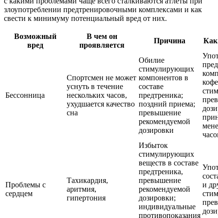
с какими проблемами чаще всего сталкиваются атлеты при
злоупотреблении предтренировочными комплексами и как
свести к минимуму потенциальный вред от них.
Возможный
В чем он
Причина
Как
вред
проявляется
Упот
Обилие
пре
стимулирующих
комп
Спортсмен не может
компонентов в
кофе
уснуть в течение
составе
стим
Бессонница
нескольких часов,
предтреника;
пре
ухудшается качество
поздний приема;
дози
сна
превышение
прин
рекомендуемой
мене
дозировки
часо
Избыток
стимулирующих
веществ в составе
Упот
предтреника,
сост
Тахикардия,
превышение
Проблемы с
и др
аритмия,
рекомендуемой
сердцем
стим
гипертония
дозировки;
пре
индивидуальные
дози
противопоказания