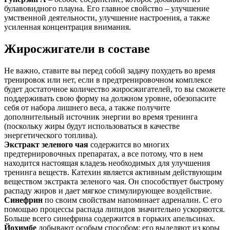
булавовидного плауна. Его главное свойство – улучшение
умственной деятельности, улучшение настроения, а также
усиленная концентрация внимания.
Жиросжигатели в составе
Не важно, ставите вы перед собой задачу похудеть во время
тренировок или нет, если в предтренировочном комплексе
будет достаточное количество жиросжигателей, то вы сможете
поддерживать свою форму на должном уровне, обезопасите
себя от набора лишнего веса, а также получите
дополнительный источник энергии во время тренинга
(поскольку жиры будут использоваться в качестве
энергетического топлива).
Экстракт зеленого чая
содержится во многих
предтернировочных препаратах, а все потому, что в нем
находится настоящая кладезь необходимых для улучшения
тренинга веществ. Катехин является активным действующим
веществом экстракта зеленого чая. Он способствует быстрому
распаду жиров и дает мягкое стимулирующее воздействие.
Синефрин
по своим свойствам напоминает адреналин. С его
помощью процессы распада липидов значительно ускоряются.
Больше всего синефрина содержится в горьких апельсинах.
Йохимбе
добывают особым способом: его выделяют из коры