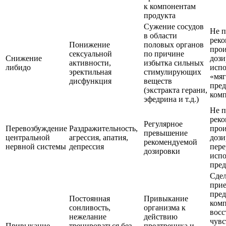
к компонентам
продукта
Сужение сосудов
Не 
в области
рек
Понижение
половых органов
прои
сексуальной
по причине
Снижение
дози
активности,
избытка сильных
либидо
испо
эректильная
стимулирующих
«мяг
дисфункция
веществ
пре
(экстракта герани,
ком
эфедрина и т.д.)
Не 
рек
Регулярное
Перевозбуждение
Раздражительность,
прои
превышение
центральной
агрессия, апатия,
дози
рекомендуемой
нервной системы
депрессия
пер
дозировки
испо
пред
Сдел
при
пред
Постоянная
Привыкание
комп
сонливость,
организма к
восс
нежелание
действию
чувс
Привыкание
тренироваться без
предтреника и