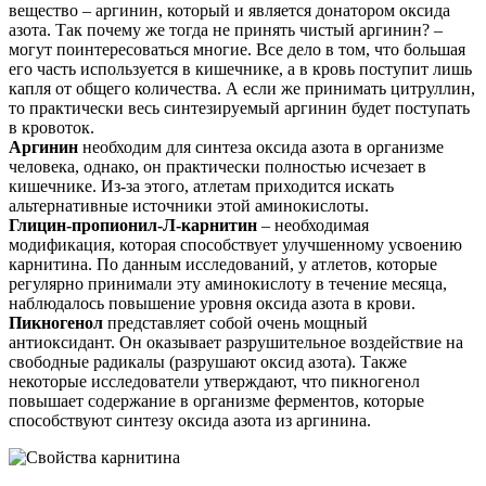
вещество – аргинин, который и является донатором оксида
азота. Так почему же тогда не принять чистый аргинин? –
могут поинтересоваться многие. Все дело в том, что большая
его часть используется в кишечнике, а в кровь поступит лишь
капля от общего количества. А если же принимать цитруллин,
то практически весь синтезируемый аргинин будет поступать
в кровоток.
Аргинин
необходим для синтеза оксида азота в организме
человека, однако, он практически полностью исчезает в
кишечнике. Из-за этого, атлетам приходится искать
альтернативные источники этой аминокислоты.
Глицин-пропионил-Л-карнитин
– необходимая
модификация, которая способствует улучшенному усвоению
карнитина. По данным исследований, у атлетов, которые
регулярно принимали эту аминокислоту в течение месяца,
наблюдалось повышение уровня оксида азота в крови.
Пикногенол
представляет собой очень мощный
антиоксидант. Он оказывает разрушительное воздействие на
свободные радикалы (разрушают оксид азота). Также
некоторые исследователи утверждают, что пикногенол
повышает содержание в организме ферментов, которые
способствуют синтезу оксида азота из аргинина.