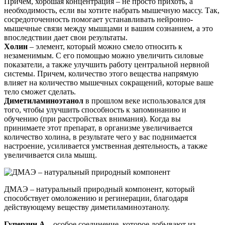
Причем, хорошая концентрация – не просто прихоть, а
необходимость, если вы хотите набрать мышечную массу. Так,
сосредоточенность помогает устанавливать нейронно-
мышечные связи между мышцами и вашим сознанием, а это
впоследствии дает свои результаты.
Холин
– элемент, который можно смело относить к
незаменимым. С его помощью можно увеличить силовые
показатели, а также улучшить работу центральной нервной
системы. Причем, количество этого вещества напрямую
влияет на количество мышечных сокращений, которые ваше
тело сможет сделать.
Диметиламиноэтанол
в прошлом веке использовался для
того, чтобы улучшить способность к запоминанию и
обучению (при расстройствах внимания). Когда вы
принимаете этот препарат, в организме увеличивается
количество холина, в результате чего у вас поднимается
настроение, усиливается умственная деятельность, а также
увеличивается сила мышц.
ДМАЭ – натуральный природный компонент, который
способствует омоложению и регинерации, благодаря
действующему веществу диметиламиноэтанолу.
Гуперзин А
– особое соединение, которое добывают из