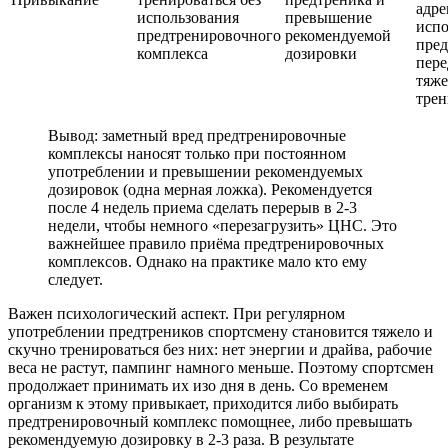
адре
использования
превышение
испо
предтренировочного
рекомендуемой
пред
комплекса
дозировки
пер
тяж
тре
Вывод: заметный вред предтренировочные
комплексы наносят только при постоянном
употреблении и превышении рекомендуемых
дозировок (одна мерная ложка). Рекомендуется
после 4 недель приема сделать перерыв в 2-3
недели, чтобы немного «перезагрузить» ЦНС. Это
важнейшее правило приёма предтренировочных
комплексов. Однако на практике мало кто ему
следует.
Важен психологический аспект. При регулярном
употреблении предтреников спортсмену становится тяжело и
скучно тренироваться без них: нет энергии и драйва, рабочие
веса не растут, пампинг намного меньше. Поэтому спортсмен
продолжает принимать их изо дня в день. Со временем
организм к этому привыкает, приходится либо выбирать
предтренировочный комплекс помощнее, либо превышать
рекомендуемую дозировку в 2-3 раза. В результате