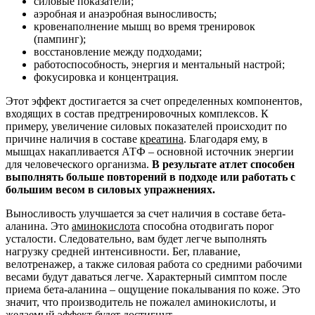
силовые показатели;
аэробная и анаэробная выносливость;
кровенаполнение мышц во время тренировок
(пампинг);
восстановление между подходами;
работоспособность, энергия и ментальный настрой;
фокусировка и концентрация.
Этот эффект достигается за счет определенных компонентов,
входящих в состав предтренировочных комплексов. К
примеру, увеличение силовых показателей происходит по
причине наличия в составе
креатина
. Благодаря ему, в
мышцах накапливается АТФ – основной источник энергии
для человеческого организма.
В результате атлет способен
выполнять больше повторений в подходе или работать с
большим весом в силовых упражнениях.
Выносливость улучшается за счет наличия в составе бета-
аланина. Это
аминокислота
способна отодвигать порог
усталости. Следовательно, вам будет легче выполнять
нагрузку средней интенсивности. Бег, плавание,
велотренажер, а также силовая работа со средними рабочими
весами будут даваться легче. Характерный симптом после
приема бета-аланина – ощущение покалывания по коже. Это
значит, что производитель не пожалел аминокислоты, и
желаемый эффект будет достигнут.