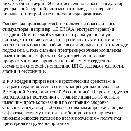
них: кофеин и таурин. Это относительно слабые стимуляторы
центральной нервной системы, которые дают энергию,
повышают настрой и не наносят вреда организму.
Однако ряд производителей использует и более сильные
стимуляторы, например, 1,3-DMAA (экстракт герани) и
эфедрин. Они перевозбуждают центральную нервную
систему, что заставляет атлета тренироваться интенсивнее,
использовать большие рабочие веса и меньше отдыхать между
подходами. Столь сильные предтренировочные комплексы
имеют побочные эффекты. Злоупотребление этими
продуктами может привести к проблемам с сердечно-
сосудистой системой, истощению ЦНС, раздражительности,
апатии и бессоннице.
В РФ эфедрин приравнен к наркотическим средствам, а
экстракт герани внесен в список запрещенных препаратов
Всемирной Антидопинговой Ассоциацией. Не рекомендуется
использовать предтреники с геранью лицам до 18 лет или
имеющим противопоказания по состоянию здоровья.
Сильные стимуляторы обладают сильным жиросжигающим
эффектом, поэтому не стоит комбинировать их прием с
приемом жиросжигателей во время похудения – получится
чрезмерная нагрузка на организм.