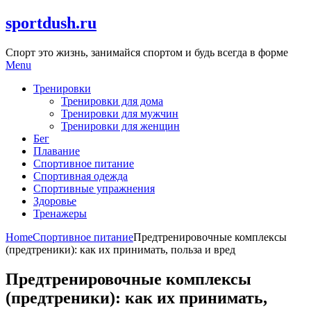
Skip
sportdush.ru
to
content
Спорт это жизнь, занимайся спортом и будь всегда в форме
Menu
Тренировки
Тренировки для дома
Тренировки для мужчин
Тренировки для женщин
Бег
Плавание
Спортивное питание
Спортивная одежда
Спортивные упражнения
Здоровье
Тренажеры
Home
Спортивное питание
Предтренировочные комплексы
(предтреники): как их принимать, польза и вред
Предтренировочные комплексы
(предтреники): как их принимать,