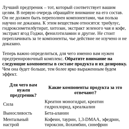
Лучший предтреник – тот, который соответствует вашим
целям. В первую очередь обращайте внимание на его состав.
Он не должен быть переполнен компонентами, чья польза
научно не доказана. К этим веществам относятся: трибулус,
гидроксиметилбутират, хитозан, экстракт зеленого чая и кофе,
экстракт ягод Годжи, фенилэтиламин и другие. Не стоит
переплачивать за те компоненты, чье действие не изучено и не
доказано.
Теперь важно определиться, для чего именно вам нужен
предтренировочный комплекс.
Обратите внимание на
следующие компоненты в составе продукта и их дозировку.
Чем она будет больше, тем более ярко выраженным будем
эффект.
Для чего вам
Какие компоненты продукта за это
нужен
отвечают?
предтреник?
Креатин моногидрат, креатин
Сила
гидрохлорид, креалкалин
Выносливость
Бета-аланин
Ментальный
Кофеин, таурин, 1,3-DMAA, эфедрин,
настрой
тироксин, йохимбин, синефрин