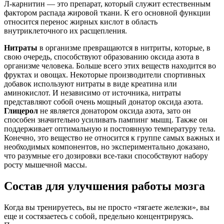
Л-карнитин — это препарат, который служит естественным
фактором распада жировой ткани. К его основной функции
относится перенос жирных кислот в область
внутриклеточного их расщепления.
Нитраты
в организме превращаются в нитриты, которые, в
свою очередь, способствуют образованию оксида азота в
организме человека. Больше всего этих веществ находится во
фруктах и овощах. Некоторые производители спортивных
добавок используют нитраты в виде креатина или
аминокислот. И независимо от источника, нитраты
представляют собой очень мощный донатор оксида азота.
Глицерол
не является донатором оксида азота, зато он
способен значительно усиливать пампинг мышц. Также он
поддерживает оптимальную и постоянную температуру тела.
Конечно, это вещество не относится к группе самых важных и
необходимых компонентов, но экспериментально доказано,
что разумные его дозировки все-таки способствуют набору
росту мышечной массы.
Состав для улучшения работы мозга
Когда вы тренируетесь, вы не просто «тягаете железки», вы
еще и состязаетесь с собой, предельно концентрируясь.