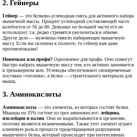
2. Гейнеры
Гейнер
— это белково-углеводная смесь для активного набора
мышечной массы. Процент углеводной составляющей часто
колеблется от 50 до 80. Девушки по большей части его не
используют, т.к. редко стремятся увеличиться в объеме.
Другое дело — мужчины-тяжело набирающие мышечную
массу. Если вы склонны к полноте, то гейнер вам даже
противопоказан!
Новичкам или профи?
Однозначно для профи. Они помогут
быстро набрать мышечную массу тем, кто активно занимается
в тренажерном зале. Углеводы обеспечивают своевременные
поставки «топлива», а белки — строительного материала для
мышц.
3. Аминокислоты
Аминокислоты
— это элементы, из которых состоят белки.
Мышцы на 35% состоят из трех аминокислот:
лейцина,
изолейцин и валин
. Они не вырабатываются в организме,
поэтому являются незаменимыми. Также этот элемент играет
ключевую роль в процессе предотвращения разрушения
мышечного белка, который происходит при интенсивных