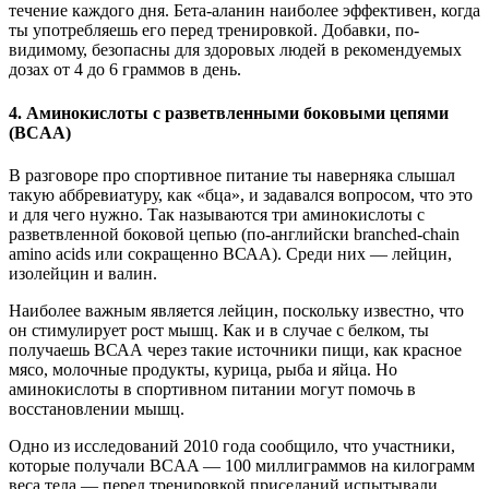
течение каждого дня. Бета-аланин наиболее эффективен, когда
ты употребляешь его перед тренировкой. Добавки, по-
видимому, безопасны для здоровых людей в рекомендуемых
дозах от 4 до 6 граммов в день.
4. Аминокислоты с разветвленными боковыми цепями
(BCAA)
В разговоре про спортивное питание ты наверняка слышал
такую аббревиатуру, как «бца», и задавался вопросом, что это
и для чего нужно. Так называются три аминокислоты с
разветвленной боковой цепью (по-английски branched-chain
amino acids или сокращенно ВСАА). Среди них — лейцин,
изолейцин и валин.
Наиболее важным является лейцин, поскольку известно, что
он стимулирует рост мышц. Как и в случае с белком, ты
получаешь ВСАА через такие источники пищи, как красное
мясо, молочные продукты, курица, рыба и яйца. Но
аминокислоты в спортивном питании могут помочь в
восстановлении мышц.
Одно из исследований 2010 года сообщило, что участники,
которые получали BCAA — 100 миллиграммов на килограмм
веса тела — перед тренировкой приседаний испытывали