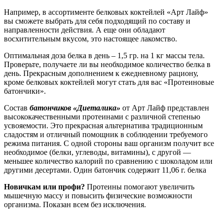
Например, в ассортименте белковых коктейлей «Арт Лайф»
вы сможете выбрать для себя подходящий по составу и
направленности действия. А еще они обладают
восхитительным вкусом, это настоящее лакомство.
Оптимальная доза белка в день – 1,5 гр. на 1 кг массы тела.
Проверьте, получаете ли вы необходимое количество белка в
день. Прекрасным дополнением к ежедневному рациону,
кроме белковых коктейлей могут стать для вас «Протеиновые
батончики».
Состав
батончиков «Диеталика»
от Арт Лайф представлен
высококачественными протеинами с различной степенью
усвояемости. Это прекрасная альтернатива традиционным
сладостям и отличный помощник в соблюдении требуемого
режима питания. С одной стороны ваш организм получит все
необходимое (белки, углеводы, витамины), с другой —
меньшее количество калорий по сравнению с шоколадом или
другими десертами. Один батончик содержит 11,06 г. белка
Новичкам или профи?
Протеины помогают увеличить
мышечную массу и повысить физические возможности
организма. Показан всем без исключения.