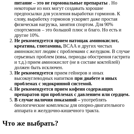
питание – это не гормональные препараты
. Но
некоторые из них могут создавать хорошие
предпосылки для усиления выработки гормонов. К
слову, выработку гормонов ускоряет даже простая
физическая нагрузка, занятия спортом. Для 90%
спортсменов – это большой плюс и благо. Но есть и
другие 10%.
Не рекомендуется прием натощак аминокислот,
креатина, глютамина,
BCAA и других чистых
аминокислот людям с проблемами с желудком. В случае
серьезных проблем (язвы, периоды обострения гастрита
и т.д.) прием аминокислот (не в составе коктейлей)
должен быть исключен.
Не рекомендуется
прием гейнеров и иных
высокоуглеводных напитков
при диабете и иных
проблемах с эндокринной системой.
Не рекомендуется прием кофеин содержащих
препаратов при проблемах с давлением или сердцем.
В случае наличия показаний –
употреблять
биологические комплексы для опорно-двигательного
аппарата и желудочно-кишечного тракта.
Что же выбрать?