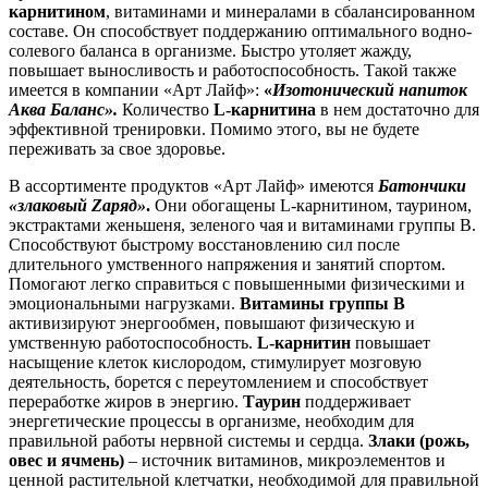
карнитином
, витаминами и минералами в сбалансированном
составе. Он способствует поддержанию оптимального водно-
солевого баланса в организме. Быстро утоляет жажду,
повышает выносливость и работоспособность. Такой также
имеется в компании «Арт Лайф»:
«
Изотонический напиток
Аква Баланс».
Количество
L-карнитина
в нем достаточно для
эффективной тренировки. Помимо этого, вы не будете
переживать за свое здоровье.
В ассортименте продуктов «Арт Лайф» имеются
Батончики
«злаковый Zаряд»
.
Они обогащены L-карнитином, таурином,
экстрактами женьшеня, зеленого чая и витаминами группы В.
Способствуют быстрому восстановлению сил после
длительного умственного напряжения и занятий спортом.
Помогают легко справиться с повышенными физическими и
эмоциональными нагрузками.
Витамины группы В
активизируют энергообмен, повышают физическую и
умственную работоспособность.
L-карнитин
повышает
насыщение клеток кислородом, стимулирует мозговую
деятельность, борется с переутомлением и способствует
переработке жиров в энергию.
Таурин
поддерживает
энергетические процессы в организме, необходим для
правильной работы нервной системы и сердца.
Злаки (рожь,
овес и ячмень)
– источник витаминов, микроэлементов и
ценной растительной клетчатки, необходимой для правильной