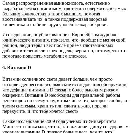
Самая распространенная аминокислота, естественно
вырабатываемая организмом, глютамин содержится в самых
больших количествах в твоих мышцах, помогая
восстанавливать их, а также поддерживая здоровье
кишечника и стабилизируя уровень сахара в крови.
Исследование, опубликованное в Европейском журнале
клинического питания, показало, что, вообще не меняя свой
рацион, люди теряли вес после приема глютаминовых
добавок в течение четырех недель, вероятно, потому, что это
помогало повысить метаболизм глюкозы.
6. Витамин D
Витамин солнечного света делает больше, чем просто
отгоняет депрессию: итальянские исследования обнаружили,
что дефицит витамина D связан с более высоким риском
ожирения. Витамин D необходим для правильной работы
рецепторов по всему телу, в том числе тех, которые сообщают
твоим системам, хранить или сжигать жир, пора ли
перекусить, и что тебе хочется съесть.
Также исследование 2009 года ученых из Университета
Миннесоты показало, что те, кто начинает диету со здоровым
уровнем витамина D, теряют больше веса, чем те, кто