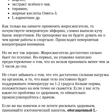
экстракт зелёного чая;
тирамин;
жирные кислоты Омега-3;
L-карнитини др.
Как только вы начнете применять жиросжигатели, то
почувствуете невероятную эйфорию, словно выпили кучу
банок энергетиков. На тренировке вы не будете думать ни о
чем кроме работы в спортзале. Происходит невероятная
концентрация внимания.
Но не все так хорошо. Жиросжигатели достаточно сильно
бьют по психике. Во-первых, на упаковке написано
предостережение о том, что их нельзя принимать менее чем за
5 часов до сна.
Не стоит забывать о том, что это достаточно сильная нагрузка
на организм, и то, что ваше тело постоянно будет
поддерживать температуру на 1-2 градуса больше нормы,
положительно на нем точно не скажется. Если у вас есть
какие-то проблемы со здоровьем, то обязательно
проконсультируйтесь с врачом.
Если же вы новичок и не хотите рисковать здоровьем,
принимайте изотонический напиток,
обогащенный
L-