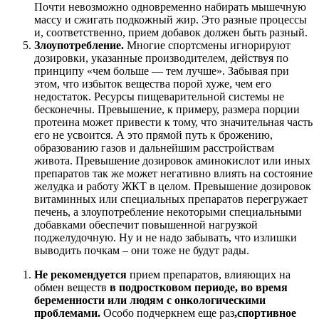
Почти невозможно одновременно набирать мышечную
массу и сжигать подкожный жир. Это разные процессы
и, соответственно, прием добавок должен быть разный.
Злоупотребление.
Многие спортсмены игнорируют
дозировки, указанные производителем, действуя по
принципу «чем больше — тем лучше». Забывая при
этом, что избыток вещества порой хуже, чем его
недостаток. Ресурсы пищеварительной системы не
бесконечны. Превышение, к примеру, размера порции
протеина может привести к тому, что значительная часть
его не усвоится. А это прямой путь к брожению,
образованию газов и дальнейшим расстройствам
живота. Превышение дозировок аминокислот или иных
препаратов так же может негативно влиять на состояние
желудка и работу ЖКТ в целом. Превышение дозировок
витаминных или специальных препаратов перегружает
печень, а злоупотребление некоторыми специальными
добавками обеспечит повышенной нагрузкой
поджелудочную. Ну и не надо забывать, что излишки
выводить почкам – они тоже не будут рады.
Не рекомендуется
прием препаратов, влияющих на
обмен веществ
в подростковом периоде, во время
беременности или людям с онкологическими
проблемами.
Особо подчеркнем еще раз
,
спортивное