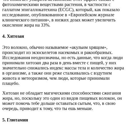
фитохимическими веществами растения, в частности с
галлатом эпигаллокатехина (ECGC), который, как показало
исследование, опубликованное в «Европейском журнале
клинического питания», в низких дозах может увеличить
окисление жира на 33%.
4. Хитозан
Это волокно, обычно называемое «акульим хрящом»,
происходит из экзоскелетов насекомых и ракообразных.
Исследования неоднозначны, но есть данные, что когда люди
принимали хитозан два раза в день вместе с пищей, у них
значительно снижались индекс массы тела и количество жира
в организме, а также они реже сталкивались с вздутием
живота и метеоризмом, чем люди, которые принимали
плацебо.
Хитозан не обладает магическими способностями сжигания
жира, но, поскольку это один из видов пищевых волокон, он
может помочь тебе дольше оставаться сытым, что, в свою
очередь, приводит к тому, что ты ешь меньше.
5. Глютамин