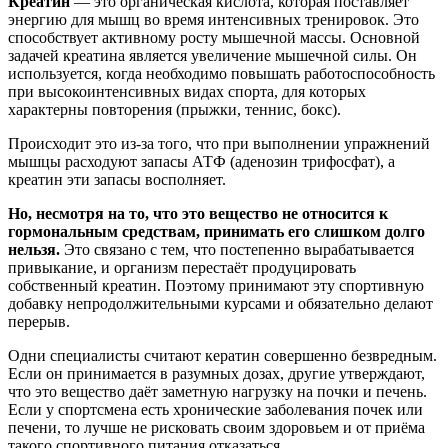
Креатин
— это органическая кислота, которая поставляет
энергию для мышц во время интенсивных тренировок. Это
способствует активному росту мышечной массы. Основной
задачей креатина является увеличение мышечной силы. Он
используется, когда необходимо повышать работоспособность
при высокоинтенсивных видах спорта, для которых
характерны повторения (прыжки, теннис, бокс).
Происходит это из-за того, что при выполнении упражнений
мышцы расходуют запасы АТФ (аденозин трифосфат), а
креатин эти запасы восполняет.
Но, несмотря на то, что это вещество не относится к
гормональным средствам, принимать его слишком долго
нельзя.
Это связано с тем, что постепенно вырабатывается
привыкание, и организм перестаёт продуцировать
собственный креатин. Поэтому принимают эту спортивную
добавку непродолжительными курсами и обязательно делают
перерыв.
Одни специалисты считают кератин совершенно безвредным.
Если он принимается в разумных дозах, другие утверждают,
что это вещество даёт заметную нагрузку на почки и печень.
Если у спортсмена есть хронические заболевания почек или
печени, то лучше не рисковать своим здоровьем и от приёма
такого спортивного питания отказаться.