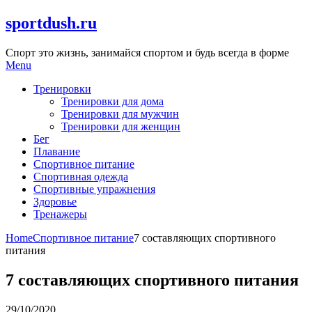
Skip
sportdush.ru
to
content
Спорт это жизнь, занимайся спортом и будь всегда в форме
Menu
Тренировки
Тренировки для дома
Тренировки для мужчин
Тренировки для женщин
Бег
Плавание
Спортивное питание
Спортивная одежда
Спортивные упражнения
Здоровье
Тренажеры
Home
Спортивное питание
7 составляющих спортивного
питания
7 составляющих спортивного питания
29/10/2020