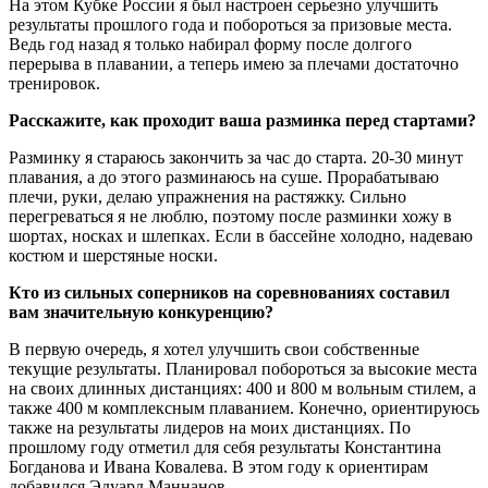
На этом Кубке России я был настроен серьезно улучшить
результаты прошлого года и побороться за призовые места.
Ведь год назад я только набирал форму после долгого
перерыва в плавании, а теперь имею за плечами достаточно
тренировок.
Расскажите, как проходит ваша разминка перед стартами?
Разминку я стараюсь закончить за час до старта. 20-30 минут
плавания, а до этого разминаюсь на суше. Прорабатываю
плечи, руки, делаю упражнения на растяжку. Сильно
перегреваться я не люблю, поэтому после разминки хожу в
шортах, носках и шлепках. Если в бассейне холодно, надеваю
костюм и шерстяные носки.
Кто из сильных соперников на соревнованиях составил
вам значительную конкуренцию?
В первую очередь, я хотел улучшить свои собственные
текущие результаты. Планировал побороться за высокие места
на своих длинных дистанциях: 400 и 800 м вольным стилем, а
также 400 м комплексным плаванием. Конечно, ориентируюсь
также на результаты лидеров на моих дистанциях. По
прошлому году отметил для себя результаты Константина
Богданова и Ивана Ковалева. В этом году к ориентирам
добавился Эдуард Маннанов.