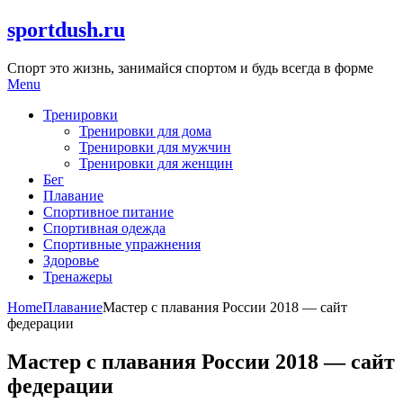
Skip
sportdush.ru
to
content
Спорт это жизнь, занимайся спортом и будь всегда в форме
Menu
Тренировки
Тренировки для дома
Тренировки для мужчин
Тренировки для женщин
Бег
Плавание
Спортивное питание
Спортивная одежда
Спортивные упражнения
Здоровье
Тренажеры
Home
Плавание
Мастер с плавания России 2018 — сайт
федерации
Мастер с плавания России 2018 — сайт
федерации