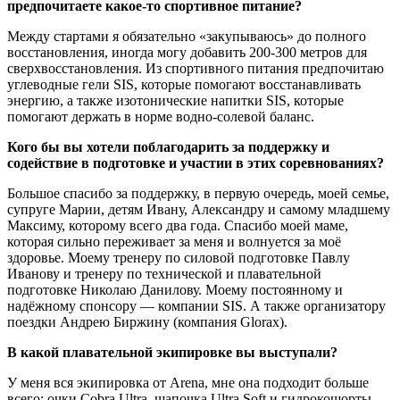
предпочитаете какое-то спортивное питание?
Между стартами я обязательно «закупываюсь» до полного
восстановления, иногда могу добавить 200-300 метров для
сверхвосстановления. Из спортивного питания предпочитаю
углеводные гели SIS, которые помогают восстанавливать
энергию, а также изотонические напитки SIS, которые
помогают держать в норме водно-солевой баланс.
Кого бы вы хотели поблагодарить за поддержку и
содействие в подготовке и участии в этих соревнованиях?
Большое спасибо за поддержку, в первую очередь, моей семье,
супруге Марии, детям Ивану, Александру и самому младшему
Максиму, которому всего два года. Спасибо моей маме,
которая сильно переживает за меня и волнуется за моё
здоровье. Моему тренеру по силовой подготовке Павлу
Иванову и тренеру по технической и плавательной
подготовке Николаю Данилову. Моему постоянному и
надёжному спонсору — компании SIS. А также организатору
поездки Андрею Биржину (компания Glorax).
В какой плавательной экипировке вы выступали?
У меня вся экипировка от Arena, мне она подходит больше
всего: очки Cobra Ultra, шапочка Ultra Soft и гидрокошорты