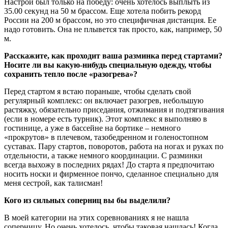
Настрой был только на победу: очень хотелось выплыть из
35.00 секунд на 50 м брассом. Еще хотела побить рекорд
России на 200 м брассом, но это специфичная дистанция. Ее
надо готовить. Она не плывется так просто, как, например, 50
м.
Расскажите, как проходит ваша разминка перед стартами?
Носите ли вы какую-нибудь специальную одежду, чтобы
сохранить тепло после «разогрева»?
Перед стартом я встаю пораньше, чтобы сделать свой
регулярный комплекс: он включает разогрев, небольшую
растяжку, обязательно приседания, отжимания и подтягивания
(если в номере есть турник). Этот комплекс я выполняю в
гостинице, а уже в бассейне на бортике – немного
«прокрутов» в плечевом, тазобедренном и голеностопном
суставах. Пару стартов, поворотов, работа на ногах и руках по
отдельности, а также немного координации. С разминки
всегда выхожу в последних рядах! До старта я предпочитаю
носить носки и фирменное пончо, сделанное специально для
меня сестрой, как талисман!
Кого из сильных соперниц вы бы выделили?
В моей категории на этих соревнованиях я не нашла
соперницу. Но очень хотелось, чтобы таковая нашлась! Когда