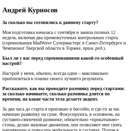
Андрей Курносов
За сколько вы готовились к данному старту?
Моя подготовка началась с сентября и заняла полных 12
недель, включая два промежуточных контрольных старта
(соревнования MadWave Супермастерс в Санкт-Петербурге и
Чемпионат Тверской области в Торжке,
прим. ред.
).
Был ли у вас перед соревнованиями какой-то особенный
настрой?
Настрой у меня, обычно, всегда один – максимально
приблизиться к планке своего лучшего результата.
Расскажите, как вы проводите разминку перед стартами:
за сколько начинаете, сколько разминка длится по
времени, на какие части тела делаете акцент.
За два часа до старта я приезжаю в бассейн, и где-то за час
начинаю разминку на суше. Фокусируюсь, в основном, на
суставно-связочной разминке, обязательно «прокатываю»
стопы, делаю маховые движения, они позволяют мне снять
напряжение и повысить мобильность в суставах. Потом я