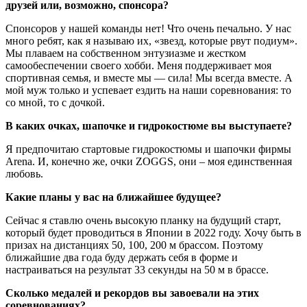
друзей или, возможно, спонсора?
Спонсоров у нашей команды нет! Что очень печально. У нас
много ребят, как я называю их, «звезд, которые рвут подиум».
Мы плаваем на собственном энтузиазме и жестком
самообеспечении своего хобби. Меня поддерживает моя
спортивная семья, и вместе мы — сила! Мы всегда вместе. А
мой муж только и успевает ездить на наши соревнования: то
со мной, то с дочкой.
В каких очках, шапочке и гидрокостюме вы выступаете?
Я предпочитаю стартовые гидрокостюмы и шапочки фирмы
Arena. И, конечно же, очки ZOGGS, они – моя единственная
любовь.
Какие планы у вас на ближайшее будущее?
Сейчас я ставлю очень высокую планку на будущий старт,
который будет проводиться в Японии в 2022 году. Хочу быть в
призах на дистанциях 50, 100, 200 м брассом. Поэтому
ближайшие два года буду держать себя в форме и
настраиваться на результат 33 секунды на 50 м в брассе.
Сколько медалей и рекордов вы завоевали на этих
соревнованиях?