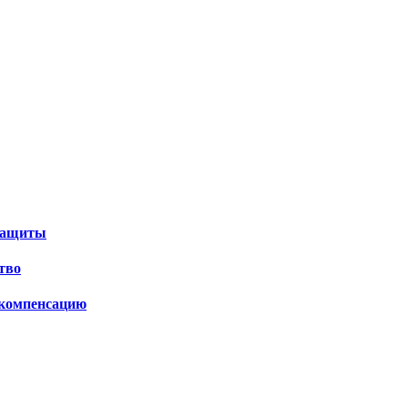
 защиты
тво
 компенсацию