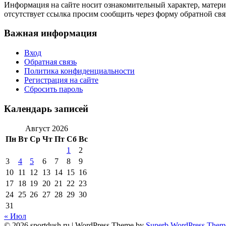
Информация на сайте носит ознакомительный характер, матери
отсутствует ссылка просим сообщить через форму обратной свя
Важная информация
Вход
Обратная связь
Политика конфиденциальности
Регистрация на сайте
Сбросить пароль
Календарь записей
Август 2026
Пн
Вт
Ср
Чт
Пт
Сб
Вс
1
2
3
4
5
6
7
8
9
10
11
12
13
14
15
16
17
18
19
20
21
22
23
24
25
26
27
28
29
30
31
« Июл
© 2026 sportdush.ru
| WordPress Theme by
Superb WordPress Them