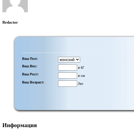
Redactor
Ваш Пол:
Ваш Вес:
в КГ
Ваш Рост:
в см
Ваш Возраст:
Лет
Информация