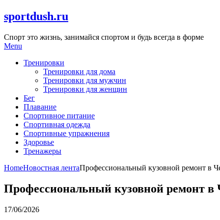
Skip
sportdush.ru
to
content
Спорт это жизнь, занимайся спортом и будь всегда в форме
Menu
Тренировки
Тренировки для дома
Тренировки для мужчин
Тренировки для женщин
Бег
Плавание
Спортивное питание
Спортивная одежда
Спортивные упражнения
Здоровье
Тренажеры
Home
Новостная лента
Профессиональный кузовной ремонт в Чех
Профессиональный кузовной ремонт в Ч
17/06/2026