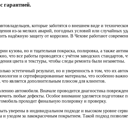
с гарантией.
автовладельцев, которые заботятся о внешнем виде и техническо
ения из-за мелких аварий, погодных условий или случайных уда
ить надёжную защиту от коррозии. В Чехове работают современ
рии кузова, но и тщательная покраска, полировка, а также ант
жно, что все работы проводятся с учётом заводских стандартов, 
ения цвета и текстуры, чтобы следы ремонта были незаметны.
лько эстетичный результат, но и уверенность в том, что их ав
хнологии и сертифицированные материалы, что особенно важно
 что является дополнительным плюсом для клиентов.
лению автомобиля. Вначале проводится диагностика повреждени
чить любые дефекты. Особое внимание уделяется подготовке пов
автомобиль проходит финальную полировку и проверку.
быть уверены в индивидуальном подходе и высоком уровне серви
та и уходом за лакокрасочным покрытием. Такой подход позвол