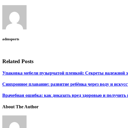
admsports
Related Posts
Упаковка мебели пузырчатой пленкой: Секреты надежной
Синхронное плавание: развитие ребёнка через воду и искусс
Врачебная ошибка: как доказать вред здоровью и получить
About The Author