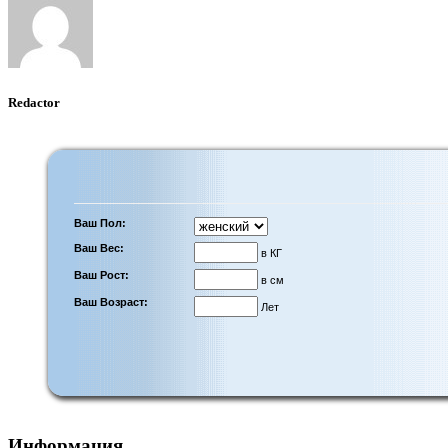
Redactor
Ваш Пол:
Ваш Вес:
в КГ
Ваш Рост:
в см
Ваш Возраст:
Лет
Информация