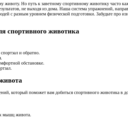
ому животу. Но путь к заветному спортивному животику часто 
зультатов, не выходя из дома. Наша система упражнений, направ
дей с разным уровнем физической подготовки. Забудьте про изн
ля спортивного животика
 спортзал и обратно.
.
мфортной обстановке.
ртзал.
 живота
ий, который поможет вам добиться спортивного животика в д
ых мышц живота.