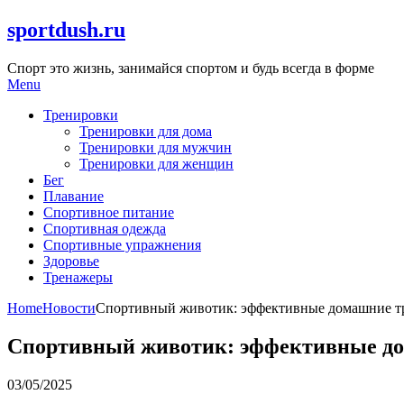
Skip
sportdush.ru
to
content
Спорт это жизнь, занимайся спортом и будь всегда в форме
Menu
Тренировки
Тренировки для дома
Тренировки для мужчин
Тренировки для женщин
Бег
Плавание
Спортивное питание
Спортивная одежда
Спортивные упражнения
Здоровье
Тренажеры
Home
Новости
Спортивный животик: эффективные домашние т
Спортивный животик: эффективные д
03/05/2025