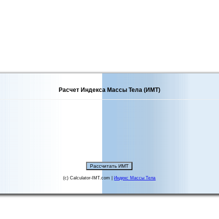
Расчет Индекса Массы Тела (ИМТ)
(c) Calculator-IMT.com |
Индекс Массы Тела