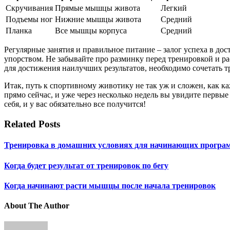
Скручивания
Прямые мышцы живота
Легкий
Подъемы ног
Нижние мышцы живота
Средний
Планка
Все мышцы корпуса
Средний
Регулярные занятия и правильное питание – залог успеха в до
упорством. Не забывайте про разминку перед тренировкой и ра
для достижения наилучших результатов, необходимо сочетать 
Итак, путь к спортивному животику не так уж и сложен, как к
прямо сейчас, и уже через несколько недель вы увидите первы
себя, и у вас обязательно все получится!
Related Posts
Тренировка в домашних условиях для начинающих програ
Когда будет результат от тренировок по бегу
Когда начинают расти мышцы после начала тренировок
About The Author