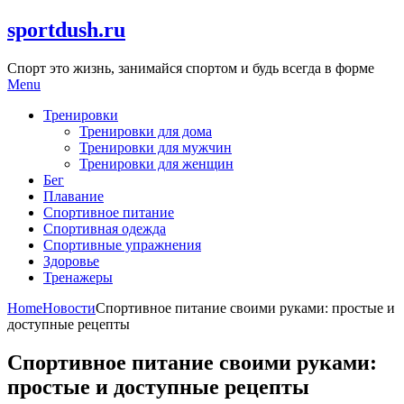
Skip
sportdush.ru
to
content
Спорт это жизнь, занимайся спортом и будь всегда в форме
Menu
Тренировки
Тренировки для дома
Тренировки для мужчин
Тренировки для женщин
Бег
Плавание
Спортивное питание
Спортивная одежда
Спортивные упражнения
Здоровье
Тренажеры
Home
Новости
Спортивное питание своими руками: простые и
доступные рецепты
Спортивное питание своими руками:
простые и доступные рецепты