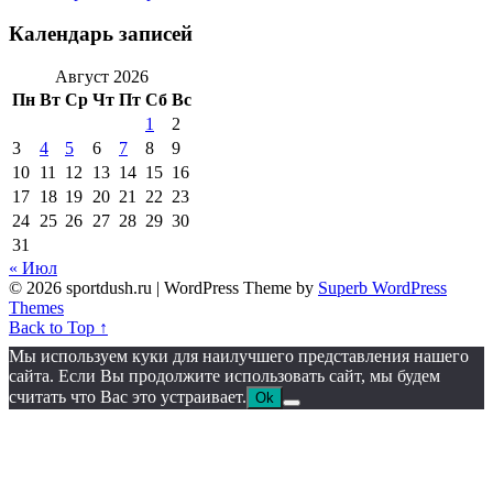
Календарь записей
Август 2026
Пн
Вт
Ср
Чт
Пт
Сб
Вс
1
2
3
4
5
6
7
8
9
10
11
12
13
14
15
16
17
18
19
20
21
22
23
24
25
26
27
28
29
30
31
« Июл
© 2026 sportdush.ru
| WordPress Theme by
Superb WordPress
Themes
Back to Top ↑
Мы используем куки для наилучшего представления нашего
сайта. Если Вы продолжите использовать сайт, мы будем
считать что Вас это устраивает.
Ok