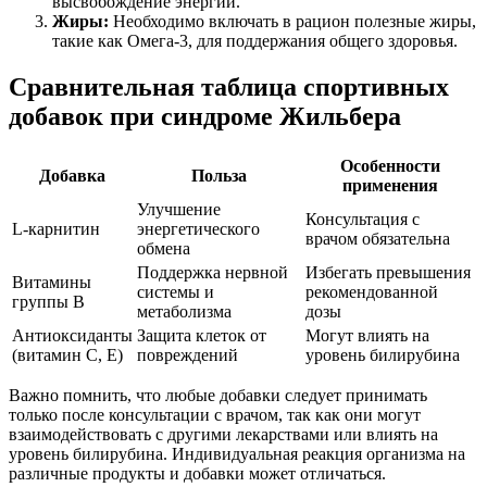
высвобождение энергии.
Жиры:
Необходимо включать в рацион полезные жиры,
такие как Омега-3, для поддержания общего здоровья.
Сравнительная таблица спортивных
добавок при синдроме Жильбера
Особенности
Добавка
Польза
применения
Улучшение
Консультация с
L-карнитин
энергетического
врачом обязательна
обмена
Поддержка нервной
Избегать превышения
Витамины
системы и
рекомендованной
группы B
метаболизма
дозы
Антиоксиданты
Защита клеток от
Могут влиять на
(витамин C, E)
повреждений
уровень билирубина
Важно помнить, что любые добавки следует принимать
только после консультации с врачом, так как они могут
взаимодействовать с другими лекарствами или влиять на
уровень билирубина. Индивидуальная реакция организма на
различные продукты и добавки может отличаться.