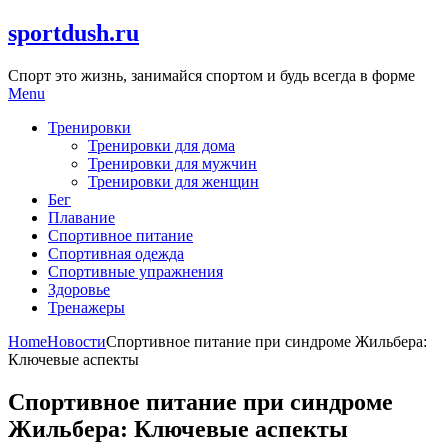
Skip
sportdush.ru
to
content
Спорт это жизнь, занимайся спортом и будь всегда в форме
Menu
Тренировки
Тренировки для дома
Тренировки для мужчин
Тренировки для женщин
Бег
Плавание
Спортивное питание
Спортивная одежда
Спортивные упражнения
Здоровье
Тренажеры
Home
Новости
Спортивное питание при синдроме Жильбера:
Ключевые аспекты
Спортивное питание при синдроме
Жильбера: Ключевые аспекты