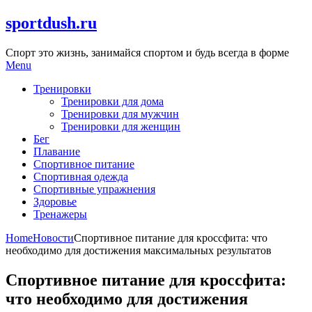
Skip
sportdush.ru
to
content
Спорт это жизнь, занимайся спортом и будь всегда в форме
Menu
Тренировки
Тренировки для дома
Тренировки для мужчин
Тренировки для женщин
Бег
Плавание
Спортивное питание
Спортивная одежда
Спортивные упражнения
Здоровье
Тренажеры
Home
Новости
Спортивное питание для кроссфита: что
необходимо для достижения максимальных результатов
Спортивное питание для кроссфита:
что необходимо для достижения