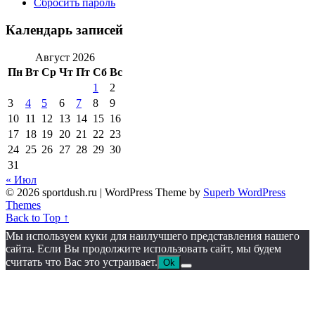
Сбросить пароль
Календарь записей
Август 2026
Пн
Вт
Ср
Чт
Пт
Сб
Вс
1
2
3
4
5
6
7
8
9
10
11
12
13
14
15
16
17
18
19
20
21
22
23
24
25
26
27
28
29
30
31
« Июл
© 2026 sportdush.ru
| WordPress Theme by
Superb WordPress
Themes
Back to Top ↑
Мы используем куки для наилучшего представления нашего
сайта. Если Вы продолжите использовать сайт, мы будем
считать что Вас это устраивает.
Ok