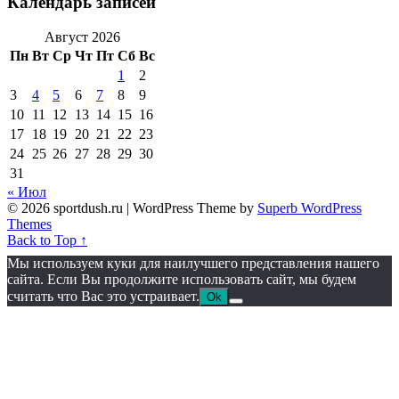
Календарь записей
Август 2026
Пн
Вт
Ср
Чт
Пт
Сб
Вс
1
2
3
4
5
6
7
8
9
10
11
12
13
14
15
16
17
18
19
20
21
22
23
24
25
26
27
28
29
30
31
« Июл
© 2026 sportdush.ru
| WordPress Theme by
Superb WordPress
Themes
Back to Top ↑
Мы используем куки для наилучшего представления нашего
сайта. Если Вы продолжите использовать сайт, мы будем
считать что Вас это устраивает.
Ok