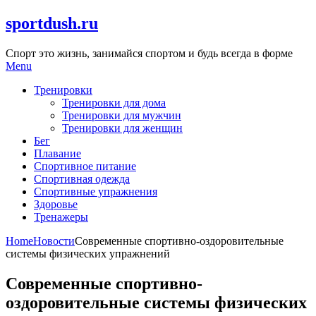
Skip
sportdush.ru
to
content
Спорт это жизнь, занимайся спортом и будь всегда в форме
Menu
Тренировки
Тренировки для дома
Тренировки для мужчин
Тренировки для женщин
Бег
Плавание
Спортивное питание
Спортивная одежда
Спортивные упражнения
Здоровье
Тренажеры
Home
Новости
Современные спортивно-оздоровительные
системы физических упражнений
Современные спортивно-
оздоровительные системы физических