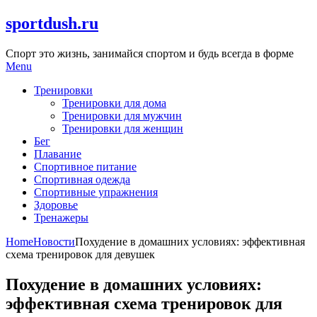
Skip
sportdush.ru
to
content
Спорт это жизнь, занимайся спортом и будь всегда в форме
Menu
Тренировки
Тренировки для дома
Тренировки для мужчин
Тренировки для женщин
Бег
Плавание
Спортивное питание
Спортивная одежда
Спортивные упражнения
Здоровье
Тренажеры
Home
Новости
Похудение в домашних условиях: эффективная
схема тренировок для девушек
Похудение в домашних условиях:
эффективная схема тренировок для