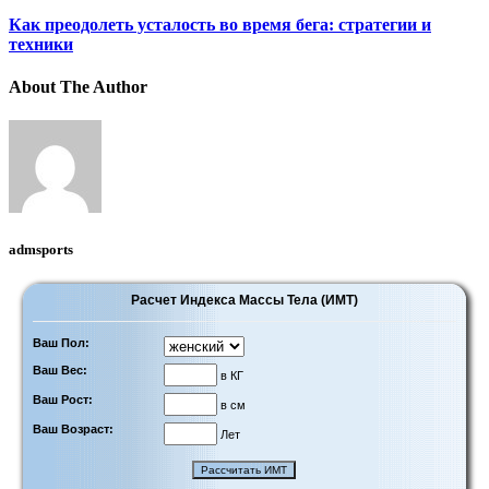
Как преодолеть усталость во время бега: стратегии и
техники
About The Author
admsports
Расчет Индекса Массы Тела (ИМТ)
Ваш Пол:
Ваш Вес:
в КГ
Ваш Рост:
в см
Ваш Возраст:
Лет