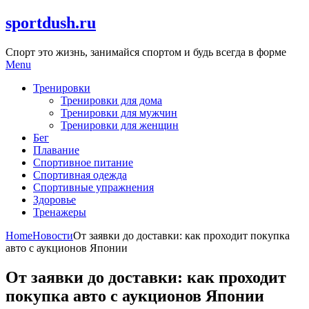
Skip
sportdush.ru
to
content
Спорт это жизнь, занимайся спортом и будь всегда в форме
Menu
Тренировки
Тренировки для дома
Тренировки для мужчин
Тренировки для женщин
Бег
Плавание
Спортивное питание
Спортивная одежда
Спортивные упражнения
Здоровье
Тренажеры
Home
Новости
От заявки до доставки: как проходит покупка
авто с аукционов Японии
От заявки до доставки: как проходит
покупка авто с аукционов Японии