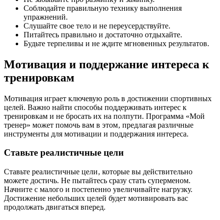
Соблюдайте правильную технику выполнения
упражнений.
Слушайте свое тело и не переусердствуйте.
Питайтесь правильно и достаточно отдыхайте.
Будьте терпеливы и не ждите мгновенных результатов.
Мотивация и поддержание интереса к
тренировкам
Мотивация играет ключевую роль в достижении спортивных
целей. Важно найти способы поддерживать интерес к
тренировкам и не бросать их на полпути. Программа «Мой
тренер» может помочь вам в этом‚ предлагая различные
инструменты для мотивации и поддержания интереса.
Ставьте реалистичные цели
Ставьте реалистичные цели‚ которые вы действительно
можете достичь. Не пытайтесь сразу стать суперменом.
Начните с малого и постепенно увеличивайте нагрузку.
Достижение небольших целей будет мотивировать вас
продолжать двигаться вперед.