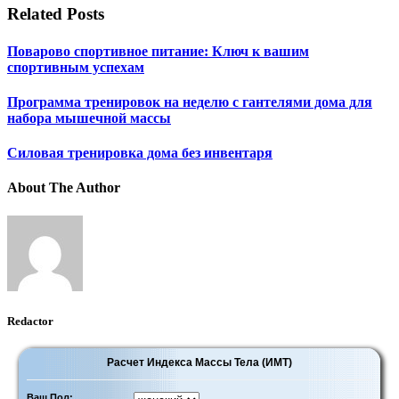
Related Posts
Поварово спортивное питание: Ключ к вашим
спортивным успехам
Программа тренировок на неделю с гантелями дома для
набора мышечной массы
Силовая тренировка дома без инвентаря
About The Author
Redactor
Расчет Индекса Массы Тела (ИМТ)
Ваш Пол: