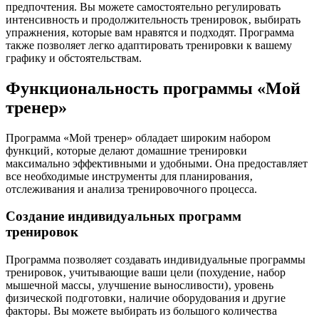
предпочтения. Вы можете самостоятельно регулировать
интенсивность и продолжительность тренировок‚ выбирать
упражнения‚ которые вам нравятся и подходят. Программа
также позволяет легко адаптировать тренировки к вашему
графику и обстоятельствам.
Функциональность программы «Мой
тренер»
Программа «Мой тренер» обладает широким набором
функций‚ которые делают домашние тренировки
максимально эффективными и удобными. Она предоставляет
все необходимые инструменты для планирования‚
отслеживания и анализа тренировочного процесса.
Создание индивидуальных программ
тренировок
Программа позволяет создавать индивидуальные программы
тренировок‚ учитывающие ваши цели (похудение‚ набор
мышечной массы‚ улучшение выносливости)‚ уровень
физической подготовки‚ наличие оборудования и другие
факторы. Вы можете выбирать из большого количества