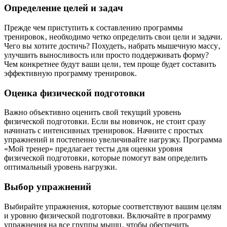
Определение целей и задач
Прежде чем приступить к составлению программы
тренировок‚ необходимо четко определить свои цели и задачи.
Чего вы хотите достичь? Похудеть‚ набрать мышечную массу‚
улучшить выносливость или просто поддерживать форму?
Чем конкретнее будут ваши цели‚ тем проще будет составить
эффективную программу тренировок.
Оценка физической подготовки
Важно объективно оценить свой текущий уровень
физической подготовки. Если вы новичок‚ не стоит сразу
начинать с интенсивных тренировок. Начните с простых
упражнений и постепенно увеличивайте нагрузку. Программа
«Мой тренер» предлагает тесты для оценки уровня
физической подготовки‚ которые помогут вам определить
оптимальный уровень нагрузки.
Выбор упражнений
Выбирайте упражнения‚ которые соответствуют вашим целям
и уровню физической подготовки. Включайте в программу
упражнения на все группы мышц‚ чтобы обеспечить