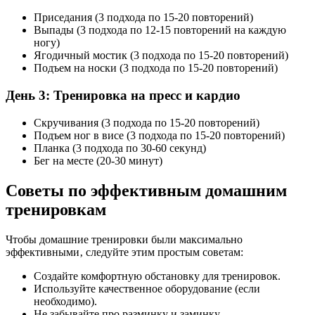
Приседания (3 подхода по 15-20 повторений)
Выпады (3 подхода по 12-15 повторений на каждую
ногу)
Ягодичный мостик (3 подхода по 15-20 повторений)
Подъем на носки (3 подхода по 15-20 повторений)
День 3: Тренировка на пресс и кардио
Скручивания (3 подхода по 15-20 повторений)
Подъем ног в висе (3 подхода по 15-20 повторений)
Планка (3 подхода по 30-60 секунд)
Бег на месте (20-30 минут)
Советы по эффективным домашним
тренировкам
Чтобы домашние тренировки были максимально
эффективными‚ следуйте этим простым советам:
Создайте комфортную обстановку для тренировок.
Используйте качественное оборудование (если
необходимо).
Не забывайте про разминку и заминку.