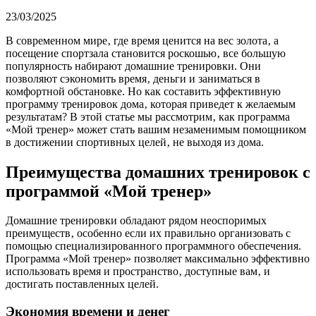
23/03/2025
В современном мире‚ где время ценится на вес золота‚ а
посещение спортзала становится роскошью‚ все большую
популярность набирают домашние тренировки. Они
позволяют сэкономить время‚ деньги и заниматься в
комфортной обстановке. Но как составить эффективную
программу тренировок дома‚ которая приведет к желаемым
результатам? В этой статье мы рассмотрим‚ как программа
«Мой тренер» может стать вашим незаменимым помощником
в достижении спортивных целей‚ не выходя из дома.
Преимущества домашних тренировок с
программой «Мой тренер»
Домашние тренировки обладают рядом неоспоримых
преимуществ‚ особенно если их правильно организовать с
помощью специализированного программного обеспечения.
Программа «Мой тренер» позволяет максимально эффективно
использовать время и пространство‚ доступные вам‚ и
достигать поставленных целей.
Экономия времени и денег