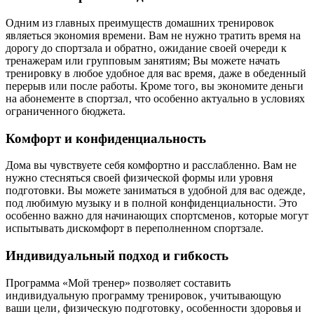
Одним из главных преимуществ домашних тренировок
являеться экономия времени. Вам не нужно тратить время на
дорогу до спортзала и обратно‚ ожидание своей очереди к
тренажерам или групповым занятиям; Вы можете начать
тренировку в любое удобное для вас время‚ даже в обеденный
перерыв или после работы. Кроме того‚ вы экономите деньги
на абонементе в спортзал‚ что особенно актуально в условиях
ограниченного бюджета.
Комфорт и конфиденциальность
Дома вы чувствуете себя комфортно и расслабленно. Вам не
нужно стесняться своей физической формы или уровня
подготовки. Вы можете заниматься в удобной для вас одежде‚
под любимую музыку и в полной конфиденциальности. Это
особенно важно для начинающих спортсменов‚ которые могут
испытывать дискомфорт в переполненном спортзале.
Индивидуальный подход и гибкость
Программа «Мой тренер» позволяет составить
индивидуальную программу тренировок‚ учитывающую
ваши цели‚ физическую подготовку‚ особенности здоровья и