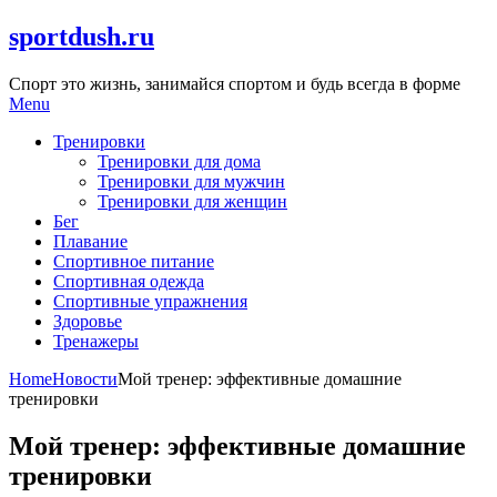
Skip
sportdush.ru
to
content
Спорт это жизнь, занимайся спортом и будь всегда в форме
Menu
Тренировки
Тренировки для дома
Тренировки для мужчин
Тренировки для женщин
Бег
Плавание
Спортивное питание
Спортивная одежда
Спортивные упражнения
Здоровье
Тренажеры
Home
Новости
Мой тренер: эффективные домашние
тренировки
Мой тренер: эффективные домашние
тренировки