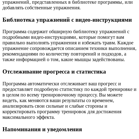
упражнений‚ представленных в библиотеке программы‚ или
добавлять собственные упражнения.
Библиотека упражнений с видео-инструкциями
Программа содержит обширную библиотеку упражнений с
подробными видео-инструкциями‚ которые помогут вам
правильно выполнять упражнения и избежать травм. Каждое
упражнение сопровождается описанием техники выполнения‚
рекомендациями по количеству повторений и подходов‚ а
также информацией о том‚ какие мышцы задействованы.
Отслеживание прогресса и статистика
Программа автоматически отслеживает ваш прогресс и
предоставляет подробную статистику по каждой тренировке и
в целом по всему тренировочному процессу. Вы можете
видеть‚ как меняются ваши результаты со временем‚
анализировать свои сильные и слабые стороны и
корректировать программу тренировок для достижения
максимального эффекта.
Напоминания и уведомления