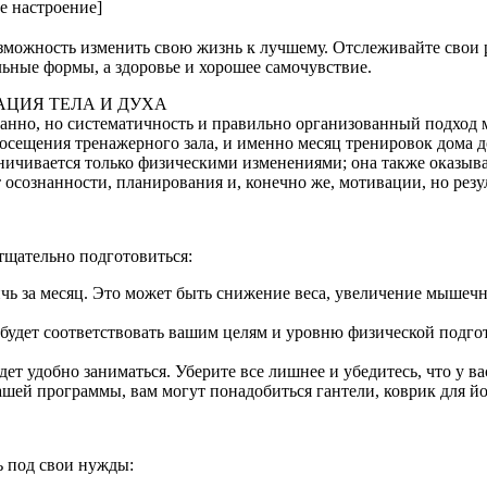
е настроение]
озможность изменить свою жизнь к лучшему. Отслеживайте свои р
ьные формы, а здоровье и хорошее самочувствие.
АЦИЯ ТЕЛА И ДУХА
танно, но систематичность и правильно организованный подход 
осещения тренажерного зала, и именно месяц тренировок дома д
ичивается только физическими изменениями; она также оказыва
т осознанности, планирования и, конечно же, мотивации, но рез
тщательно подготовиться:
тичь за месяц. Это может быть снижение веса, увеличение мыш
я будет соответствовать вашим целям и уровню физической подг
удет удобно заниматься. Уберите все лишнее и убедитесь, что у 
шей программы, вам могут понадобиться гантели, коврик для йо
 под свои нужды: