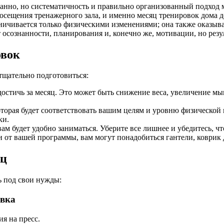
танно, но систематичность и правильно организованный подход 
осещения тренажерного зала, и именно месяц тренировок дома д
ичивается только физическими изменениями; она также оказыва
т осознанности, планирования и, конечно же, мотивации, но рез
овок
тщательно подготовиться:
 достичь за месяц. Это может быть снижение веса, увеличение 
оторая будет соответствовать вашим целям и уровню физической
ки.
вам будет удобно заниматься. Уберите все лишнее и убедитесь, ч
 от вашей программы, вам могут понадобиться гантели, коврик д
яц
 под свои нужды:
овка
я на пресс.