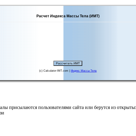
Расчет Индекса Массы Тела (ИМТ)
(c) Calculator-IMT.com |
Индекс Массы Тела
алы присылаются пользователями сайта или берутся из открытых
зи