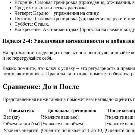
Вторник: Силовая тренировка (приседания, отжимания, 
Среда: Отдых или легкая растяжка.
Четверг: Кардио + упражнения на спину.
Пятница: Силовая тренировка (упражнения на руки и пле
Суббота: Отдых.
Воскресенье: Активный отдых (прогулка на свежем возду
Неделя 2-4: Увеличение интенсивности и добавл
На протяжении следующих недель постепенно увеличивайте к
и не перегружайте себя.
Важно помнить, что ключ к успеху ⏤ это регулярность и прави
возникают вопросы. Правильная техника поможет избежать тра
Сравнение: До и После
Представленная ниже таблица поможет вам наглядно оценить п
Показатель
До начала тренировок
После месяц
Вес (кг)
[Укажите ваш вес]
[Укажите ваш 
Объем талии (см)
[Укажите ваш объем]
[Укажите ваш 
Уровень энергии
[Оцените по шкале от 1 до 10]
[Оцените по шк