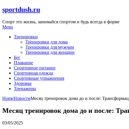
Skip
sportdush.ru
to
content
Спорт это жизнь, занимайся спортом и будь всегда в форме
Menu
Тренировки
Тренировки для дома
Тренировки для мужчин
Тренировки для женщин
Бег
Плавание
Спортивное питание
Спортивная одежда
Спортивные упражнения
Здоровье
Тренажеры
Home
Новости
Месяц тренировок дома до и после: Трансформаци
Месяц тренировок дома до и после: Тра
03/05/2025