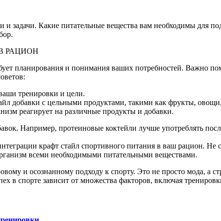
ли и задачи. Какие питательные вещества вам необходимы для п
бор.
В РАЦИОН
ебует планирования и понимания ваших потребностей. Важно по
оветов:
ваши тренировки и цели.
йл добавки с цельными продуктами, такими как фрукты, овощи, 
анизм реагирует на различные продукты и добавки.
бавок. Например, протеиновые коктейли лучше употреблять пос
еграции крафт стайл спортивного питания в ваш рацион. Не сто
рганизм всеми необходимыми питательными веществами.
ровому и осознанному подходу к спорту. Это не просто мода, а
спех в спорте зависит от множества факторов, включая тренировк
тренировки