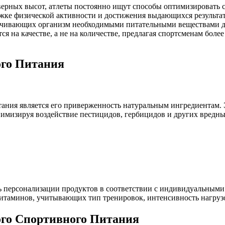
верных высот, атлеты постоянно ищут способы оптимизировать 
жке физической активности и достижения выдающихся результа
ечивающих организм необходимыми питательными веществами д
ся на качестве, а не на количестве, предлагая спортсменам бо
го Питания
ния является его приверженность натуральным ингредиентам. Э
нимизируя воздействие пестицидов, гербицидов и других вредн
ь персонализации продуктов в соответствии с индивидуальными
витаминов, учитывающих тип тренировок, интенсивность нагруз
ого Спортивного Питания