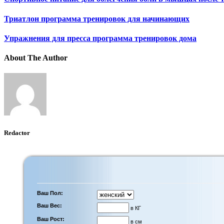
Триатлон программа тренировок для начинающих
Упражнения для пресса программа тренировок дома
About The Author
Redactor
Ваш Пол:
Ваш Вес:
в КГ
Ваш Рост:
в см