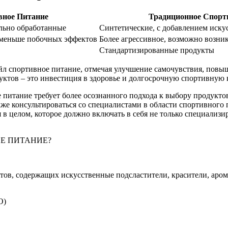
вное Питание
Традиционное Спорт
льно обработанные
Синтетические, с добавлением иск
, меньше побочных эффектов
Более агрессивное, возможно возн
Стандартизированные продукты
айл спортивное питание, отмечая улучшение самочувствия, повы
уктов – это инвестиция в здоровье и долгосрочную спортивную к
ое питание требует более осознанного подхода к выбору продукт
кже консультироваться со специалистами в области спортивного
я в целом, которое должно включать в себя не только специализ
ОЕ ПИТАНИЕ?
тов, содержащих искусственные подсластители, красители, аро
O)