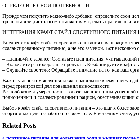
ОПРЕДЕЛИТЕ СВОИ ПОТРЕБНОСТИ
Прежде чем покупать какие-либо добавки, определите свои це
тренером или диетологом поможет вам сделать правильный вы
ИНТЕГРАЦИЯ КРАФТ СТАЙЛ СПОРТИВНОГО ПИТАНИЯ 
Внедрение крафт стайл спортивного питания в ваш рацион тр
сбалансированному питанию, а не его заменой. Вот несколько с
– Планируйте заранее: Составьте план питания, учитывающий 
– Включайте разнообразные продукты: Комбинируйте крафт ста
– Слушайте свое тело: Обращайте внимание на то, как ваш орг
Важным аспектом является также правильное время приема до
перед тренировкой для повышения выносливости.
Разнообразие и умеренность – ключевые принципы успешной инт
полноценный и сбалансированный рацион, обеспечивающий о
Выбор крафт стайл спортивного питания – это шаг к более здо
спортивных целей с заботой о своем теле. В конечном счете, у
Related Posts
Спортивное питание для облегчения боли в мышцах после 