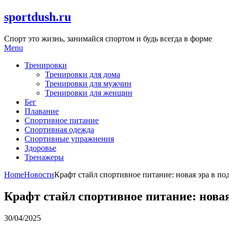
Skip
sportdush.ru
to
content
Спорт это жизнь, занимайся спортом и будь всегда в форме
Menu
Тренировки
Тренировки для дома
Тренировки для мужчин
Тренировки для женщин
Бег
Плавание
Спортивное питание
Спортивная одежда
Спортивные упражнения
Здоровье
Тренажеры
Home
Новости
Крафт стайл спортивное питание: новая эра в п
Крафт стайл спортивное питание: нова
30/04/2025