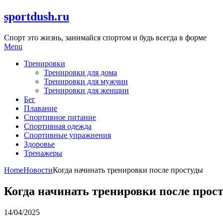
Skip
sportdush.ru
to
content
Спорт это жизнь, занимайся спортом и будь всегда в форме
Menu
Тренировки
Тренировки для дома
Тренировки для мужчин
Тренировки для женщин
Бег
Плавание
Спортивное питание
Спортивная одежда
Спортивные упражнения
Здоровье
Тренажеры
Home
Новости
Когда начинать тренировки после простуды
Когда начинать тренировки после прос
14/04/2025