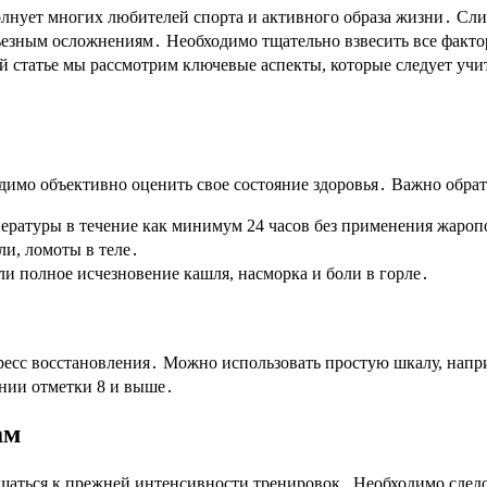
олнует многих любителей спорта и активного образа жизни․ Сл
рьезным осложнениям․ Необходимо тщательно взвесить все факто
ой статье мы рассмотрим ключевые аспекты, которые следует учи
одимо объективно оценить свое состояние здоровья․ Важно обр
ературы в течение как минимум 24 часов без применения жаро
ли, ломоты в теле․
и полное исчезновение кашля, насморка и боли в горле․
ресс восстановления․ Можно использовать простую шкалу, напр
ении отметки 8 и выше․
ам
вращаться к прежней интенсивности тренировок․ Необходимо сле