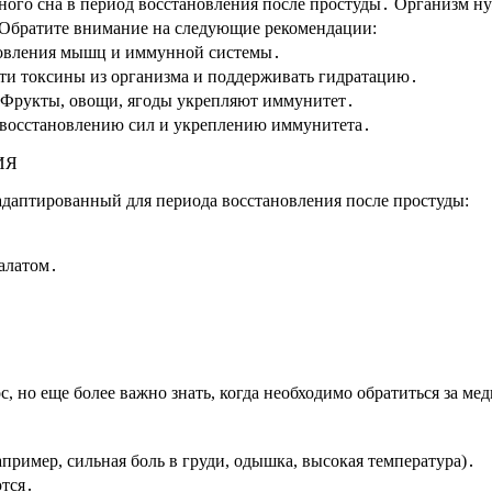
чного сна в период восстановления после простуды․ Организм н
 Обратите внимание на следующие рекомендации:
ановления мышц и иммунной системы․
сти токсины из организма и поддерживать гидратацию․
 Фрукты, овощи, ягоды укрепляют иммунитет․
ет восстановлению сил и укреплению иммунитета․
ИЯ
адаптированный для периода восстановления после простуды:
алатом․
но еще более важно знать, когда необходимо обратиться за ме
ример, сильная боль в груди, одышка, высокая температура)․
ются․