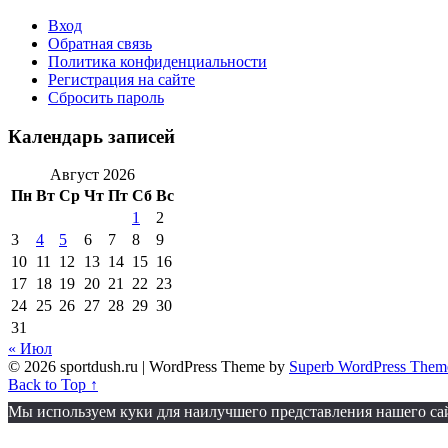
Вход
Обратная связь
Политика конфиденциальности
Регистрация на сайте
Сбросить пароль
Календарь записей
Август 2026
Пн
Вт
Ср
Чт
Пт
Сб
Вс
1
2
3
4
5
6
7
8
9
10
11
12
13
14
15
16
17
18
19
20
21
22
23
24
25
26
27
28
29
30
31
« Июл
© 2026 sportdush.ru
| WordPress Theme by
Superb WordPress Them
Back to Top ↑
Мы используем куки для наилучшего представления нашего сайт