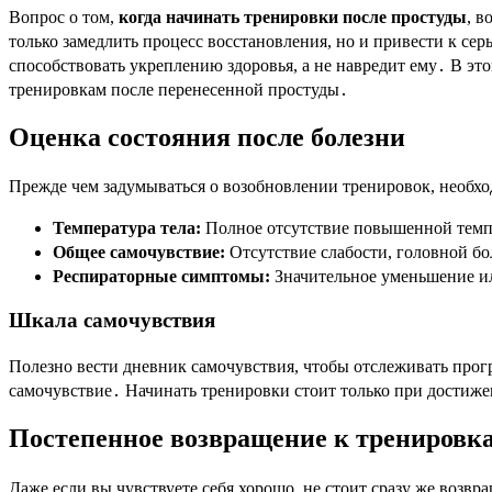
Вопрос о том,
когда начинать тренировки после простуды
, в
только замедлить процесс восстановления, но и привести к се
способствовать укреплению здоровья, а не навредит ему․ В эт
тренировкам после перенесенной простуды․
Оценка состояния после болезни
Прежде чем задумываться о возобновлении тренировок, необх
Температура тела:
Полное отсутствие повышенной темп
Общее самочувствие:
Отсутствие слабости, головной бо
Респираторные симптомы:
Значительное уменьшение ил
Шкала самочувствия
Полезно вести дневник самочувствия, чтобы отслеживать прог
самочувствие․ Начинать тренировки стоит только при достиж
Постепенное возвращение к тренировк
Даже если вы чувствуете себя хорошо, не стоит сразу же воз