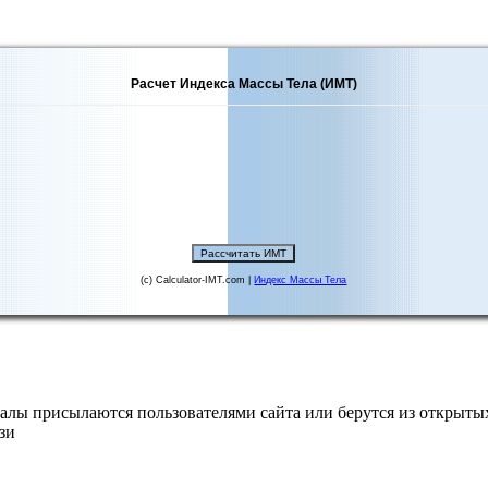
Расчет Индекса Массы Тела (ИМТ)
(c) Calculator-IMT.com |
Индекс Массы Тела
алы присылаются пользователями сайта или берутся из открытых
зи