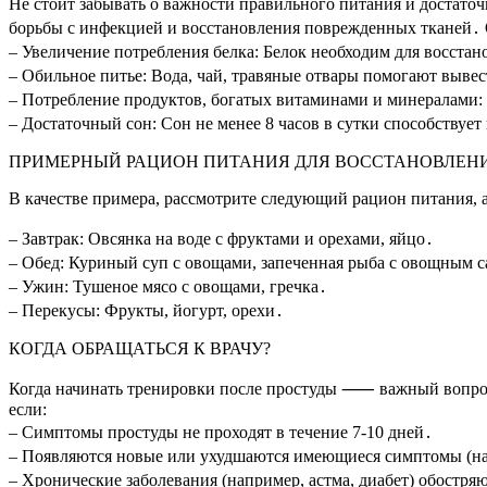
Не стоит забывать о важности правильного питания и достато
борьбы с инфекцией и восстановления поврежденных тканей․
– Увеличение потребления белка: Белок необходим для восст
– Обильное питье: Вода, чай, травяные отвары помогают выве
– Потребление продуктов, богатых витаминами и минералами:
– Достаточный сон: Сон не менее 8 часов в сутки способству
ПРИМЕРНЫЙ РАЦИОН ПИТАНИЯ ДЛЯ ВОССТАНОВЛЕН
В качестве примера, рассмотрите следующий рацион питания, 
– Завтрак: Овсянка на воде с фруктами и орехами, яйцо․
– Обед: Куриный суп с овощами, запеченная рыба с овощным с
– Ужин: Тушеное мясо с овощами, гречка․
– Перекусы: Фрукты, йогурт, орехи․
КОГДА ОБРАЩАТЬСЯ К ВРАЧУ?
Когда начинать тренировки после простуды ⸺ важный вопрос, 
если:
– Симптомы простуды не проходят в течение 7-10 дней․
– Появляются новые или ухудшаются имеющиеся симптомы (нап
– Хронические заболевания (например, астма, диабет) обостря