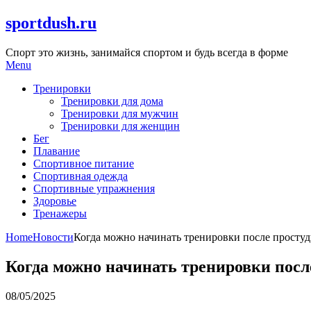
Skip
sportdush.ru
to
content
Спорт это жизнь, занимайся спортом и будь всегда в форме
Menu
Тренировки
Тренировки для дома
Тренировки для мужчин
Тренировки для женщин
Бег
Плавание
Спортивное питание
Спортивная одежда
Спортивные упражнения
Здоровье
Тренажеры
Home
Новости
Когда можно начинать тренировки после просту
Когда можно начинать тренировки посл
08/05/2025