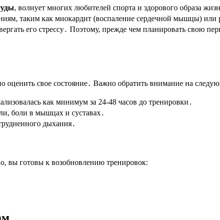
туды
, волнует многих любителей спорта и здорового образа ж
ниям, таким как миокардит (воспаление сердечной мышцы) или 
вергать его стрессу․ Поэтому, прежде чем планировать свою пе
вно оценить свое состояние․ Важно обратить внимание на следу
мализовалась как минимум за 24-48 часов до тренировки․
ли, боли в мышцах и суставах․
атрудненного дыхания․
но, вы готовы к возобновлению тренировок:
ам