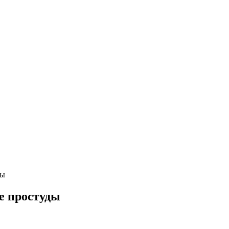
ды
е простуды