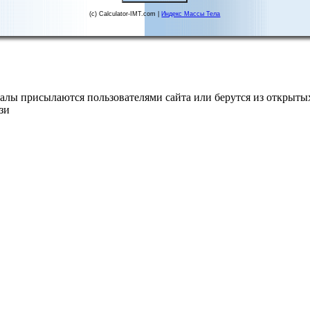
(c) Calculator-IMT.com |
Индекс Массы Тела
алы присылаются пользователями сайта или берутся из открытых
зи