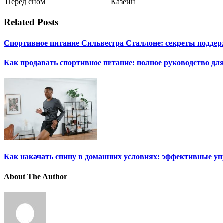
Перед сном
Казеин
Related Posts
Спортивное питание Сильвестра Сталлоне: секреты подд
Как продавать спортивное питание: полное руководство для
Как накачать спину в домашних условиях: эффективные у
About The Author