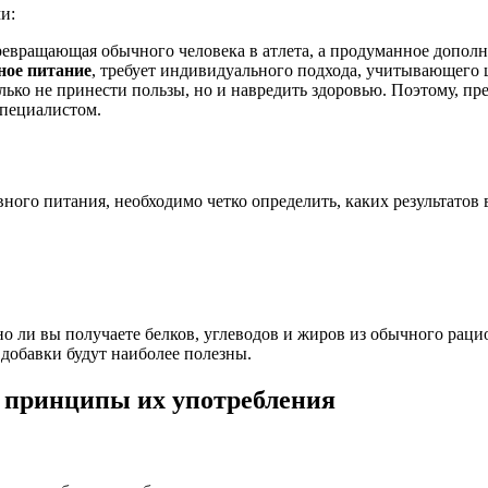
и:
ревращающая обычного человека в атлета, а продуманное допол
ное питание
, требует индивидуального подхода, учитывающего 
ько не принести пользы, но и навредить здоровью. Поэтому, пр
специалистом.
ного питания, необходимо четко определить, каких результатов
но ли вы получаете белков, углеводов и жиров из обычного рац
добавки будут наиболее полезны.
 принципы их употребления