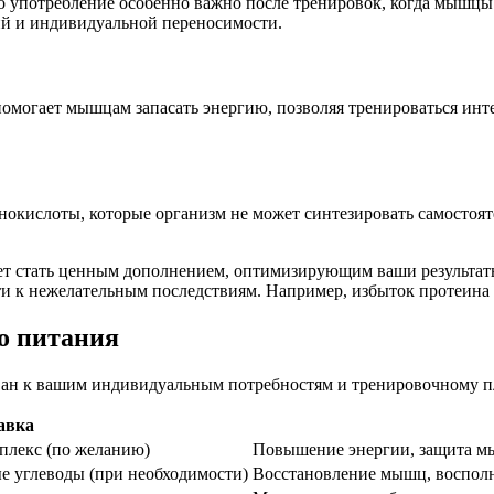
о употребление особенно важно после тренировок, когда мышцы
ий и индивидуальной переносимости.
могает мышцам запасать энергию, позволяя тренироваться инте
окислоты, которые организм не может синтезировать самостоя
т стать ценным дополнением, оптимизирующим ваши результаты
ти к нежелательным последствиям. Например, избыток протеина 
о питания
ван к вашим индивидуальным потребностям и тренировочному п
авка
лекс (по желанию)
Повышение энергии, защита 
 углеводы (при необходимости)
Восстановление мышц, восполн