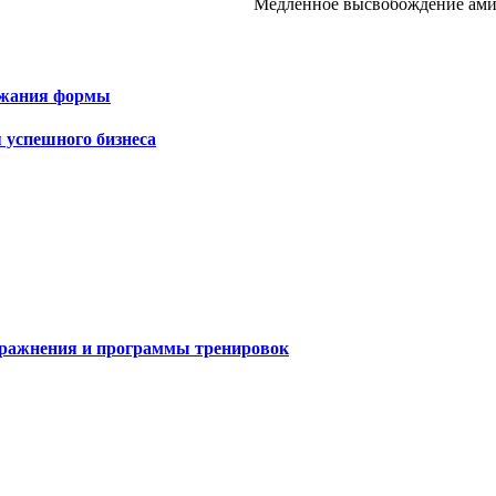
Медленное высвобождение амин
ержания формы
 успешного бизнеса
пражнения и программы тренировок