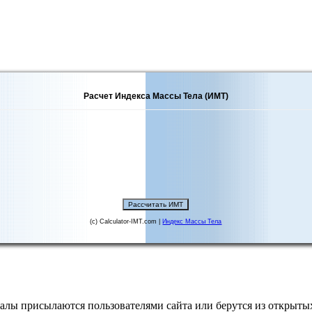
Расчет Индекса Массы Тела (ИМТ)
(c) Calculator-IMT.com |
Индекс Массы Тела
алы присылаются пользователями сайта или берутся из открытых