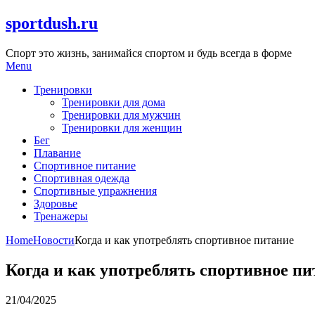
Skip
sportdush.ru
to
content
Спорт это жизнь, занимайся спортом и будь всегда в форме
Menu
Тренировки
Тренировки для дома
Тренировки для мужчин
Тренировки для женщин
Бег
Плавание
Спортивное питание
Спортивная одежда
Спортивные упражнения
Здоровье
Тренажеры
Home
Новости
Когда и как употреблять спортивное питание
Когда и как употреблять спортивное пи
21/04/2025