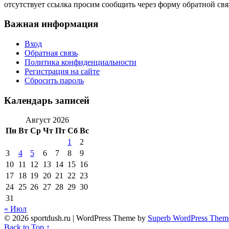
отсутствует ссылка просим сообщить через форму обратной свя
Важная информация
Вход
Обратная связь
Политика конфиденциальности
Регистрация на сайте
Сбросить пароль
Календарь записей
Август 2026
Пн
Вт
Ср
Чт
Пт
Сб
Вс
1
2
3
4
5
6
7
8
9
10
11
12
13
14
15
16
17
18
19
20
21
22
23
24
25
26
27
28
29
30
31
« Июл
© 2026 sportdush.ru
| WordPress Theme by
Superb WordPress Them
Back to Top ↑