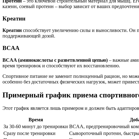
Протеин
– это ключевой строительный материал для мышц. Ег
казеин, соевый протеин – выбор зависит от ваших предпочтен
Креатин
Креатин
способствует увеличению силы и выносливости. Он по
поддерживающей дозой.
BCAA
BCAA (аминокислоты с разветвленной цепью)
– важные амин
время тренировок и способствуют их восстановлению.
Спортивное питание не заменит полноценный рацион, но може
особенно без достаточных физических нагрузок, может привес
Примерный график приема спортивног
Этот график является лишь примером и должен быть адаптиро
Время
Доб
За 30-60 минут до тренировки
BCAA, предтренировочный комп
Сразу после тренировки
Сывороточный протеин, быстрые