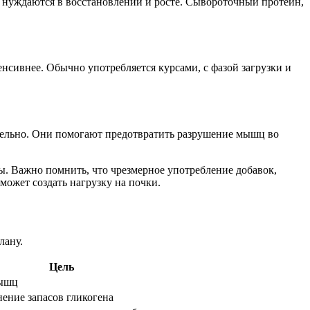
 нуждаются в восстановлении и росте. Сывороточный протеин,
нсивнее. Обычно употребляется курсами, с фазой загрузки и
тельно. Они помогают предотвратить разрушение мышц во
. Важно помнить, что чрезмерное употребление добавок,
может создать нагрузку на почки.
лану.
Цель
мышц
ение запасов гликогена