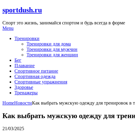
Skip
sportdush.ru
to
content
Спорт это жизнь, занимайся спортом и будь всегда в форме
Menu
Тренировки
Тренировки для дома
Тренировки для мужчин
Тренировки для женщин
Бег
Плавание
Спортивное питание
Спортивная одежда
Спортивные упражнения
Здоровье
Тренажеры
Home
Новости
Как выбрать мужскую одежду для тренировок в 
Как выбрать мужскую одежду для трени
21/03/2025