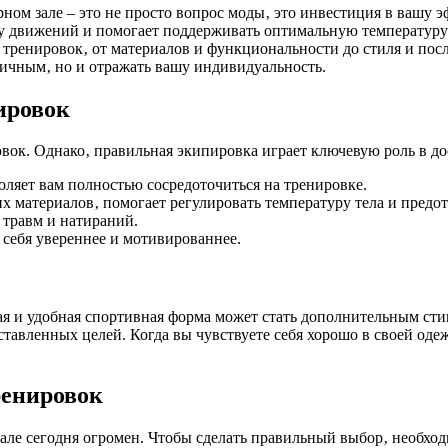
ом зале – это не просто вопрос моды‚ это инвестиция в вашу 
оду движений и помогает поддерживать оптимальную температуру
 тренировок‚ от материалов и функциональности до стиля и по
ктичным‚ но и отражать вашу индивидуальность.
ировок
вок. Однако‚ правильная экипировка играет ключевую роль в д
оляет вам полностью сосредоточиться на тренировке.
 материалов‚ помогает регулировать температуру тела и предот
травм и натираний.
 себя увереннее и мотивированнее.
ная и удобная спортивная форма может стать дополнительным сти
вленных целей. Когда вы чувствуете себя хорошо в своей одежд
ренировок
але сегодня огромен. Чтобы сделать правильный выбор‚ необхо