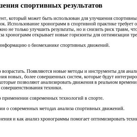
шения спортивных результатов
т‚ который может быть использован для улучшения спортивных 
к. Использование хронограмм в спортивной практике требует о
о не только улучшить результаты‚ но и снизить риск травм‚ чт
иза хронограмм открывает новые горизонты для оптимизации тр
ю информацию о биомеханике спортивных движений.
ко возрастать. Появляются новые методы и инструменты для анал
ия новых‚ более совершенных систем‚ которые будут интегриро
 которые позволяют анализировать движения в реальном времени
 совершенствования техники.
 о применении современных технологий в спорте.
ции о современных методах анализа спортивных движений.
нения и как анализ хронограммы помогает оптимизировать техн