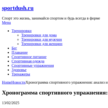
Skip
sportdush.ru
to
content
Спорт это жизнь, занимайся спортом и будь всегда в форме
Menu
Тренировки
Тренировки для дома
Тренировки для мужчин
Тренировки для женщин
Бег
Плавание
Спортивное питание
Спортивная одежда
Спортивные упражнения
Здоровье
Тренажеры
Home
Новости
Хронограмма спортивного упражнения: анализ 
Хронограмма спортивного упражнения:
13/02/2025