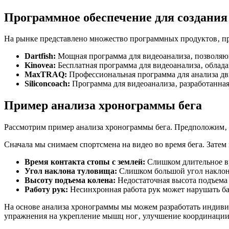
Программное обеспечение для создания
На рынке представлено множество программных продуктов‚ пр
Dartfish:
Мощная программа для видеоанализа‚ позволяющ
Kinovea:
Бесплатная программа для видеоанализа‚ обла
MaxTRAQ:
Профессиональная программа для анализа дв
Siliconcoach:
Программа для видеоанализа‚ разработанная
Пример анализа хронограммы бега
Рассмотрим пример анализа хронограммы бега. Предположим‚ ч
Сначала мы снимаем спортсмена на видео во время бега. Зате
Время контакта стопы с землей:
Слишком длительное вр
Угол наклона туловища:
Слишком большой угол наклона
Высоту подъема колена:
Недостаточная высота подъема 
Работу рук:
Несинхронная работа рук может нарушать ба
На основе анализа хронограммы мы можем разработать индив
упражнения на укрепление мышц ног‚ улучшение координации 