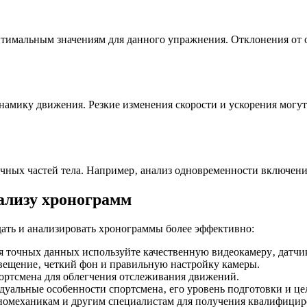
оптимальным значениям для данного упражнения. Отклонения от
динамику движения. Резкие изменения скорости и ускорения мо
чных частей тела. Например‚ анализ одновременности включен
ализу хронограмм
дать и анализировать хронограммы более эффективно:
 точных данных используйте качественную видеокамеру‚ датчик
вещение‚ четкий фон и правильную настройку камеры.
ортсмена для облегчения отслеживания движений.
уальные особенности спортсмена‚ его уровень подготовки и це
иомеханикам и другим специалистам для получения квалифицир