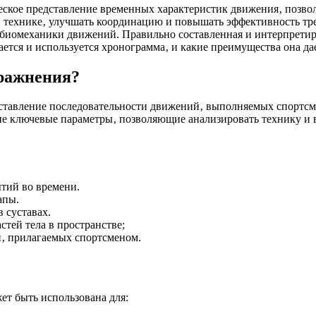
еское представление временных характеристик движения‚ позво
 в технике‚ улучшать координацию и повышать эффективность т
 биомеханики движений. Правильно составленная и интерпрети
ается и используется хронограмма‚ и какие преимущества она дае
пражнения?
ставление последовательности движений‚ выполняемых спортсм
ие ключевые параметры‚ позволяющие анализировать технику и 
тий во времени.
апы.
 суставах.
тей тела в пространстве;
‚ прилагаемых спортсменом.
т быть использована для: