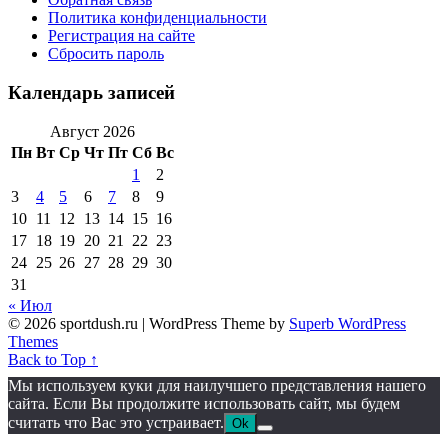
Политика конфиденциальности
Регистрация на сайте
Сбросить пароль
Календарь записей
Август 2026
Пн
Вт
Ср
Чт
Пт
Сб
Вс
1
2
3
4
5
6
7
8
9
10
11
12
13
14
15
16
17
18
19
20
21
22
23
24
25
26
27
28
29
30
31
« Июл
© 2026 sportdush.ru
| WordPress Theme by
Superb WordPress
Themes
Back to Top ↑
Мы используем куки для наилучшего представления нашего
сайта. Если Вы продолжите использовать сайт, мы будем
считать что Вас это устраивает.
Ok