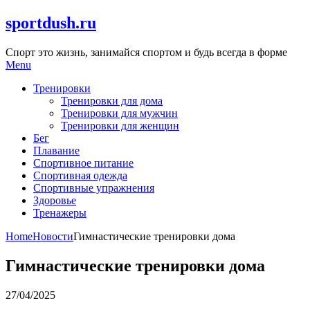
Skip
sportdush.ru
to
content
Спорт это жизнь, занимайся спортом и будь всегда в форме
Menu
Тренировки
Тренировки для дома
Тренировки для мужчин
Тренировки для женщин
Бег
Плавание
Спортивное питание
Спортивная одежда
Спортивные упражнения
Здоровье
Тренажеры
Home
Новости
Гимнастические тренировки дома
Гимнастические тренировки дома
27/04/2025