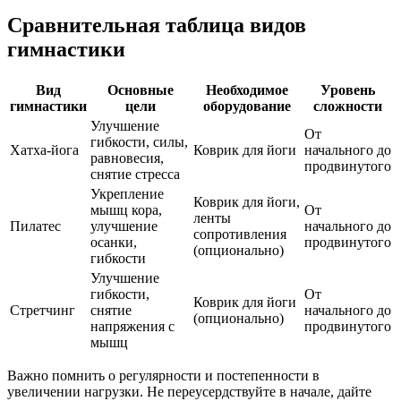
Сравнительная таблица видов
гимнастики
Вид
Основные
Необходимое
Уровень
гимнастики
цели
оборудование
сложности
Улучшение
От
гибкости, силы,
Хатха-йога
Коврик для йоги
начального до
равновесия,
продвинутого
снятие стресса
Укрепление
Коврик для йоги,
мышц кора,
От
ленты
Пилатес
улучшение
начального до
сопротивления
осанки,
продвинутого
(опционально)
гибкости
Улучшение
гибкости,
От
Коврик для йоги
Стретчинг
снятие
начального до
(опционально)
напряжения с
продвинутого
мышц
Важно помнить о регулярности и постепенности в
увеличении нагрузки. Не переусердствуйте в начале, дайте