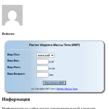
Redactor
Расчет Индекса Массы Тела (ИМТ)
Ваш Пол:
Ваш Вес:
в КГ
Ваш Рост:
в см
Ваш Возраст:
Лет
(c) Calculator-IMT.com |
Индекс Массы Тела
Информация
Информация на сайте носит ознакомительный характер,