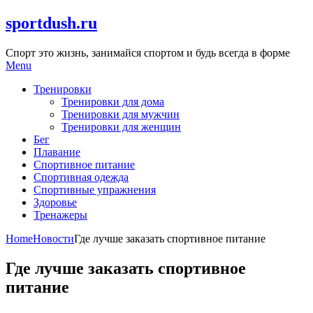
Skip
sportdush.ru
to
content
Спорт это жизнь, занимайся спортом и будь всегда в форме
Menu
Тренировки
Тренировки для дома
Тренировки для мужчин
Тренировки для женщин
Бег
Плавание
Спортивное питание
Спортивная одежда
Спортивные упражнения
Здоровье
Тренажеры
Home
Новости
Где лучше заказать спортивное питание
Где лучше заказать спортивное
питание