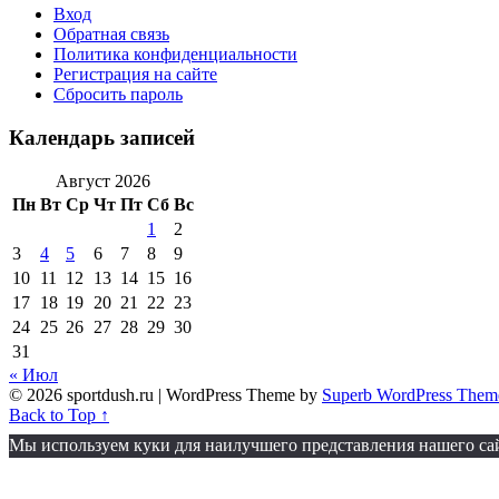
Вход
Обратная связь
Политика конфиденциальности
Регистрация на сайте
Сбросить пароль
Календарь записей
Август 2026
Пн
Вт
Ср
Чт
Пт
Сб
Вс
1
2
3
4
5
6
7
8
9
10
11
12
13
14
15
16
17
18
19
20
21
22
23
24
25
26
27
28
29
30
31
« Июл
© 2026 sportdush.ru
| WordPress Theme by
Superb WordPress Them
Back to Top ↑
Мы используем куки для наилучшего представления нашего сайт