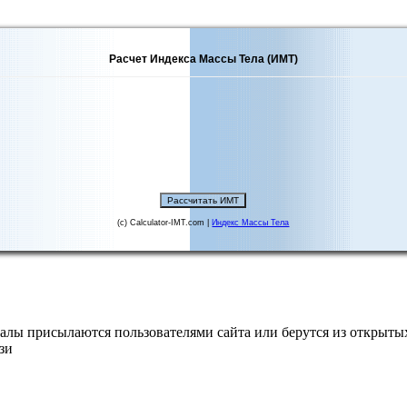
Расчет Индекса Массы Тела (ИМТ)
(c) Calculator-IMT.com |
Индекс Массы Тела
алы присылаются пользователями сайта или берутся из открытых
зи