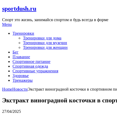
Skip
sportdush.ru
to
content
Спорт это жизнь, занимайся спортом и будь всегда в форме
Menu
Тренировки
Тренировки для дома
Тренировки для мужчин
Тренировки для женщин
Бег
Плавание
Спортивное питание
Спортивная одежда
Спортивные упражнения
Здоровье
Тренажеры
Home
Новости
Экстракт виноградной косточки в спортивном п
Экстракт виноградной косточки в спо
27/04/2025