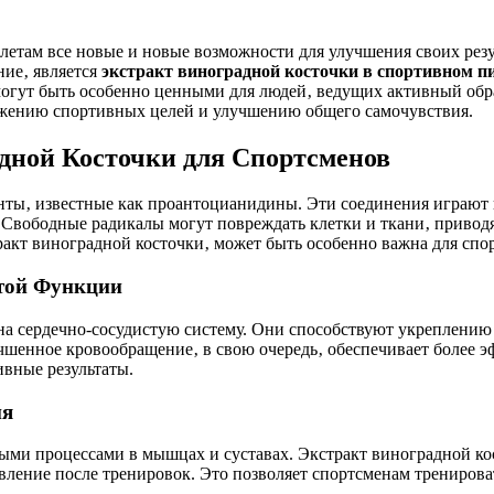
тлетам все новые и новые возможности для улучшения своих рез
ие‚ является
экстракт виноградной косточки в спортивном п
могут быть особенно ценными для людей‚ ведущих активный обр
жению спортивных целей и улучшению общего самочувствия.
дной Косточки для Спортсменов
ты‚ известные как проантоцианидины. Эти соединения играют к
 Свободные радикалы могут повреждать клетки и ткани‚ приводя
ракт виноградной косточки‚ может быть особенно важна для спо
той Функции
а сердечно-сосудистую систему. Они способствуют укреплению
чшенное кровообращение‚ в свою очередь‚ обеспечивает более 
вные результаты.
ия
ми процессами в мышцах и суставах. Экстракт виноградной ко
вление после тренировок. Это позволяет спортсменам тренирова