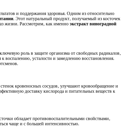
ультатов и поддержания здоровья. Одним из относительно
итании
. Этот натуральный продукт‚ получаемый из косточек
аз жизни. Рассмотрим‚ как именно
экстракт виноградной
лючевую роль в защите организма от свободных радикалов‚
 к воспалению‚ усталости и замедлению восстановления.
ртсменов.
 стенок кровеносных сосудов‚ улучшают кровообращение и
эффективную доставку кислорода и питательных веществ к
сточки обладает противовоспалительными свойствами‚
ться чаще и с большей интенсивностью.