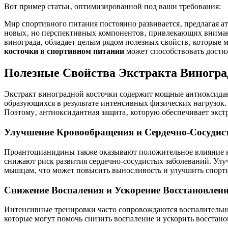
Вот пример статьи‚ оптимизированной под ваши требования:
Мир спортивного питания постоянно развивается‚ предлагая а
новых‚ но перспективных компонентов‚ привлекающих вниман
винограда‚ обладает целым рядом полезных свойств‚ которые 
косточки в спортивном питании
может способствовать дости
Полезные Свойства Экстракта Виногра
Экстракт виноградной косточки содержит мощные антиоксидан
образующихся в результате интенсивных физических нагрузок.
Поэтому‚ антиоксидантная защита‚ которую обеспечивает экст
Улучшение Кровообращения и Сердечно-Сосудис
Проантоцианидины также оказывают положительное влияние н
снижают риск развития сердечно-сосудистых заболеваний. Улу
мышцам‚ что может повысить выносливость и улучшить спорти
Снижение Воспаления и Ускорение Восстановлен
Интенсивные тренировки часто сопровождаются воспалительны
которые могут помочь снизить воспаление и ускорить восстано