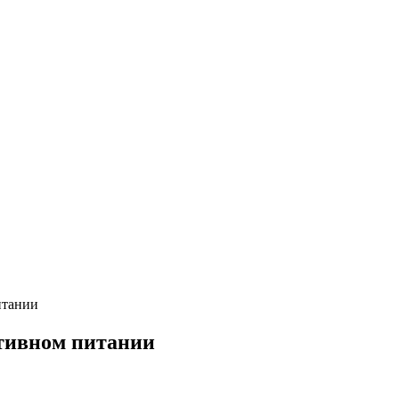
итании
ртивном питании