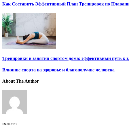
Как Составить Эффективный План Тренировок по Плаван
Тренировки и занятия спортом дома: эффективный путь к 
Влияние спорта на здоровье и благополучие человека
About The Author
Redactor