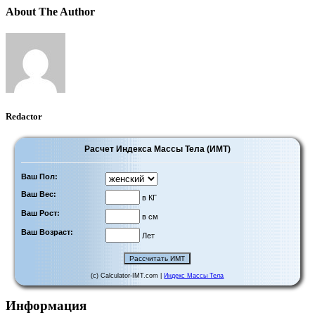
About The Author
Redactor
Расчет Индекса Массы Тела (ИМТ)
Ваш Пол:
Ваш Вес:
в КГ
Ваш Рост:
в см
Ваш Возраст:
Лет
(c) Calculator-IMT.com |
Индекс Массы Тела
Информация