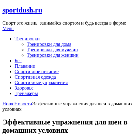
Skip
sportdush.ru
to
content
Спорт это жизнь, занимайся спортом и будь всегда в форме
Menu
Тренировки
Тренировки для дома
Тренировки для мужчин
Тренировки для женщин
Бег
Плавание
Спортивное питание
Спортивная одежда
Спортивные упражнения
Здоровье
Тренажеры
Home
Новости
Эффективные упражнения для шеи в домашних
условиях
Эффективные упражнения для шеи в
домашних условиях